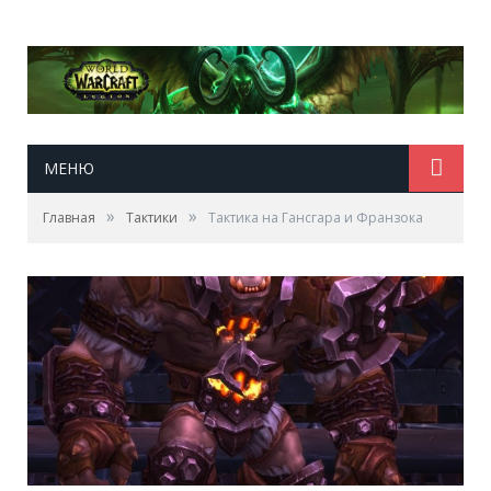
МЕНЮ
»
»
Главная
Тактики
Тактика на Гансгара и Франзока