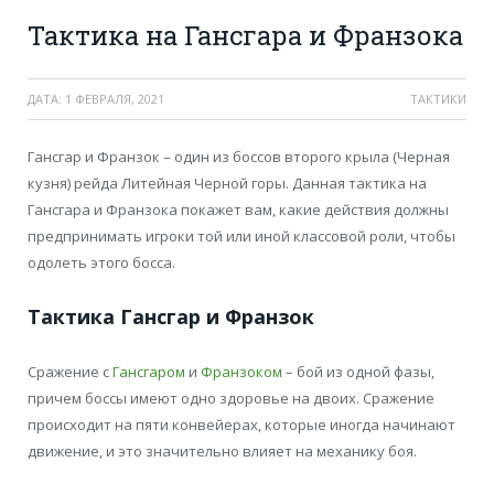
Тактика на Гансгара и Франзока
ДАТА:
1 ФЕВРАЛЯ, 2021
ТАКТИКИ
Гансгар и Франзок – один из боссов второго крыла (Черная
кузня) рейда Литейная Черной горы. Данная тактика на
Гансгара и Франзока покажет вам, какие действия должны
предпринимать игроки той или иной классовой роли, чтобы
одолеть этого босса.
Тактика Гансгар и Франзок
Сражение с
Гансгаром
и
Франзоком
– бой из одной фазы,
причем боссы имеют одно здоровье на двоих. Сражение
происходит на пяти конвейерах, которые иногда начинают
движение, и это значительно влияет на механику боя.