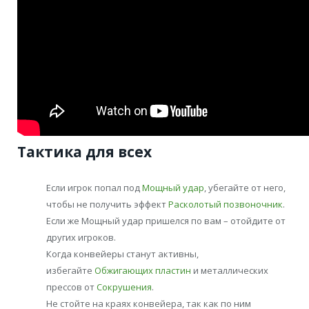
Тактика для всех
Если игрок попал под
Мощный удар
, убегайте от него,
чтобы не получить эффект
Расколотый позвоночник
.
Если же Мощный удар пришелся по вам – отойдите от
других игроков.
Когда конвейеры станут активны,
избегайте
Обжигающих пластин
и металлических
прессов от
Сокрушения
.
Не стойте на краях конвейера, так как по ним