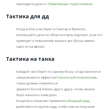
приходится урон от
Обжигающих струй пламени
.
Тактика для дд
Когда в бою участвуют и Гансгар и Франзок,
используйте урон по области и мультидотинг, если это
приведет к повышению вашего дпс (боссы имеют
одно хп на двоих).
Тактика на танка
Каждый танк берет по одному боссу; когда накопится
слишком много эффектов
Расколотый позвоночник
,
танки должны поменяться.
Держите боссов близко друг к другу, чтобы можно
было наносить клив-урон.
Когда босс начинает применять
Мощный удар
,
выбегайте из группы мдд, чтобы они не получили