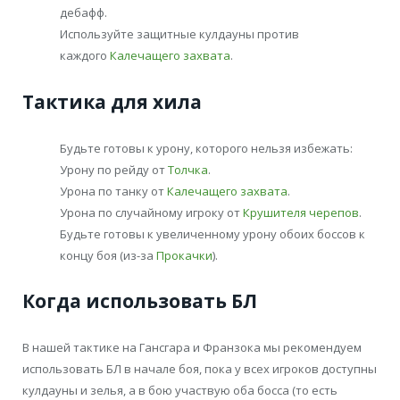
дебафф.
Используйте защитные кулдауны против
каждого
Калечащего захвата
.
Тактика для хила
Будьте готовы к урону, которого нельзя избежать:
Урону по рейду от
Толчка
.
Урона по танку от
Калечащего захвата
.
Урона по случайному игроку от
Крушителя черепов
.
Будьте готовы к увеличенному урону обоих боссов к
концу боя (из-за
Прокачки
).
Когда использовать БЛ
В нашей тактике на Гансгара и Франзока мы рекомендуем
использовать БЛ в начале боя, пока у всех игроков доступны
кулдауны и зелья, а в бою участвую оба босса (то есть