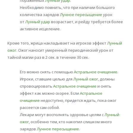
пораженных
Лунный удар
.
Необходимо помнить, что при наличии большого
количества зарядов
Лунное пересыщение
урон
от
Лунный удар
возрастает, и рейду требуется более
активное исцеление.
Кроме того, жрица накладывает на игроков эффект
Лунный
ожог
. Ожог наносит умеренный периодический урон от
тайной магии раз в 2 сек. в течение 30 сек.
Его можно снять с помощью
Астральное очищение
.
Игроки, ставшие целью для
Лунный ожог
, должны
спровоцировать
Астральное очищение
и снять
эффект как можно скорее. Если
Астральное
очищение
недоступно, придется ждать, пока ожог
рассеется сам собой.
Лекари могут восполнять здоровье целям с
Лунный
ожог
, особенно тем, кто накопил слишком много
зарядов
Лунное пересыщение
.