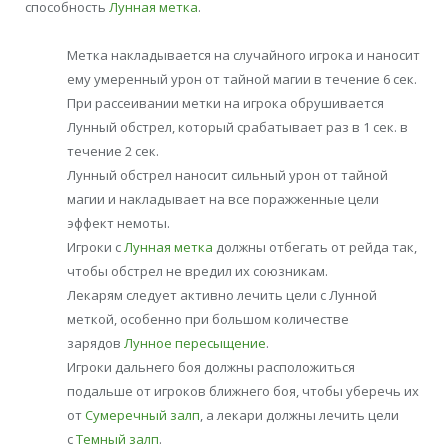
способность
Лунная метка
.
Метка накладывается на случайного игрока и наносит
ему умеренный урон от тайной магии в течение 6 сек.
При рассеивании метки на игрока обрушивается
Лунный обстрел, который срабатывает раз в 1 сек. в
течение 2 сек.
Лунный обстрел наносит сильный урон от тайной
магии и накладывает на все поражженные цели
эффект немоты.
Игроки с
Лунная метка
должны отбегать от рейда так,
чтобы обстрел не вредил их союзникам.
Лекарям следует активно лечить цели с Лунной
меткой, особенно при большом количестве
зарядов
Лунное пересыщение
.
Игроки дальнего боя должны расположиться
подальше от игроков ближнего боя, чтобы уберечь их
от
Сумеречный залп
, а лекари должны лечить цели
с
Темный залп
.