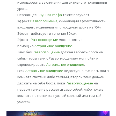
использовать заклинания для активного поглощения
урона.
Первая цель
Лунная глефа
также получает
эффект
Развоплощение
, снижающий эффективность
входящего исцеления и поглощения урона на 75%.
Эффект действует в течение 30 сек.
Эффект
Развоплощение
можно снять с
помощью
Астральное очищение
.
Танк без
Развоплощение
должен забрать босса на
себя, чтобы танк с Развоплощением мог пойти и
спровоцировать
Астральное очищение
.
Если
Астральное очищение
недоступно, т.е. весь пол в
комнате светлый либо темный, второй танк должен
держать на себе босса, пока
Развоплощение
на
первом танке не рассеется само собой, либо пока в
комнате не появится нужный светлый или темный
участок.