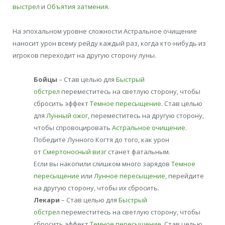
выстрел
и
Объятия затмения
.
На эпохальном уровне сложности Астральное очищение
наносит урон всему рейду каждый раз, когда кто-нибудь из
игроков переходит на другую сторону луны.
Бойцы
– Став целью для
Быстрый
обстрел
переместитесь на светлую сторону, чтобы
сбросить эффект
Темное пересыщение
. Став целью
для
Лунный ожог
, переместитесь на другую сторону,
чтобы спровоцировать
Астральное очищение
.
Победите Лунного Когтя до того, как урон
от
Смертоносный визг
станет фатальным.
Если вы накопили слишком много зарядов
Темное
пересыщение
или
Лунное пересыщение
, перейдите
на другую сторону, чтобы их сбросить.
Лекари
– Став целью для
Быстрый
обстрел
переместитесь на светлую сторону, чтобы
сбросить эффект
Темное пересыщение
. Став целью