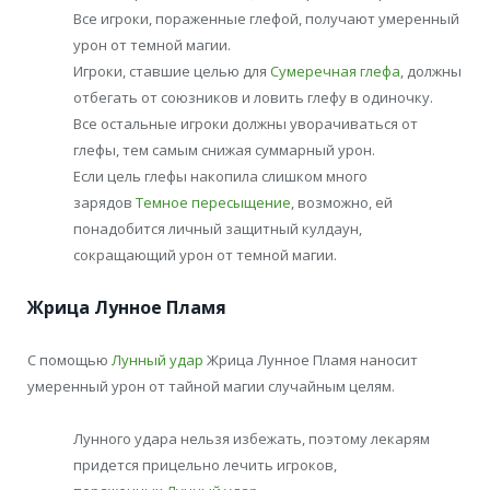
Все игроки, пораженные глефой, получают умеренный
урон от темной магии.
Игроки, ставшие целью для
Сумеречная глефа
, должны
отбегать от союзников и ловить глефу в одиночку.
Все остальные игроки должны уворачиваться от
глефы, тем самым снижая суммарный урон.
Если цель глефы накопила слишком много
зарядов
Темное пересыщение
, возможно, ей
понадобится личный защитный кулдаун,
сокращающий урон от темной магии.
Жрица Лунное Пламя
С помощью
Лунный удар
Жрица Лунное Пламя наносит
умеренный урон от тайной магии случайным целям.
Лунного удара нельзя избежать, поэтому лекарям
придется прицельно лечить игроков,