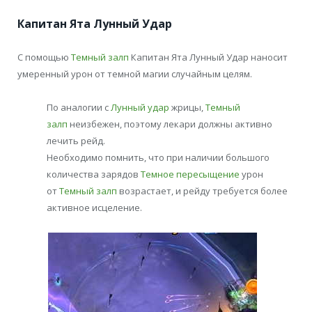
Капитан Ята Лунный Удар
С помощью
Темный залп
Капитан Ята Лунный Удар наносит
умеренный урон от темной магии случайным целям.
По аналогии с
Лунный удар
жрицы,
Темный
залп
неизбежен, поэтому лекари должны активно
лечить рейд.
Необходимо помнить, что при наличии большого
количества зарядов
Темное пересыщение
урон
от
Темный залп
возрастает, и рейду требуется более
активное исцеление.