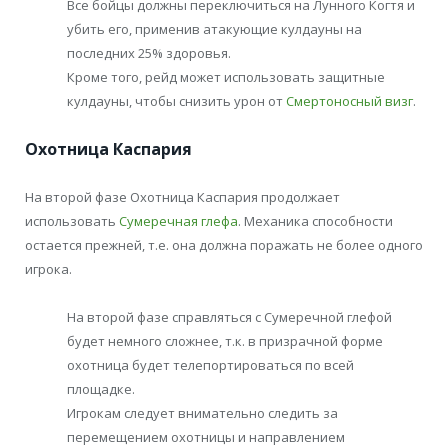
Все бойцы должны переключиться на Лунного Когтя и
убить его, применив атакующие кулдауны на
последних 25% здоровья.
Кроме того, рейд может использовать защитные
кулдауны, чтобы снизить урон от
Смертоносный визг
.
Охотница Каспария
На второй фазе Охотница Каспария продолжает
использовать
Сумеречная глефа
. Механика способности
остается прежней, т.е. она должна поражать не более одного
игрока.
На второй фазе справляться с Сумеречной глефой
будет немного сложнее, т.к. в призрачной форме
охотница будет телепортироваться по всей
площадке.
Игрокам следует внимательно следить за
перемещением охотницы и направлением