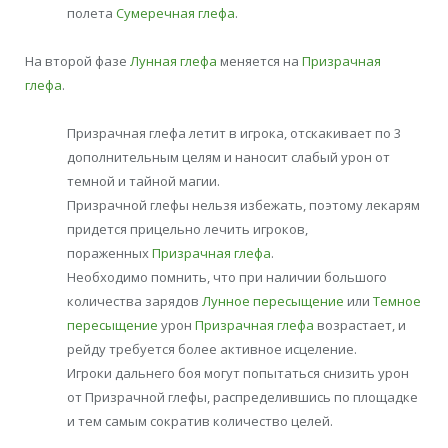
полета
Сумеречная глефа
.
На второй фазе
Лунная глефа
меняется на
Призрачная
глефа
.
Призрачная глефа летит в игрока, отскакивает по 3
дополнительным целям и наносит слабый урон от
темной и тайной магии.
Призрачной глефы нельзя избежать, поэтому лекарям
придется прицельно лечить игроков,
пораженных
Призрачная глефа
.
Необходимо помнить, что при наличии большого
количества зарядов
Лунное пересыщение
или
Темное
пересыщение
урон
Призрачная глефа
возрастает, и
рейду требуется более активное исцеление.
Игроки дальнего боя могут попытаться снизить урон
от Призрачной глефы, распределившись по площадке
и тем самым сократив количество целей.