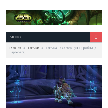
МЕНЮ
»
»
Главная
Тактики
Тактика на Сестер Луны (Гробница
Саргераса)