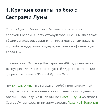
1. Краткие советы по бою с
Сестрами Луны
Сестры Луны — бесплотные безумные стражницы,
обреченные вечно нести службу в гробнице. Они обладают
общим запасом здоровья, и им троим хватает сил лишь на
то, чтобы поддерживать одну-единственную физическую
оболочку.
Бой начинает Охотница Каспария, на 70% здоровья ей на
смену приходит Капитан Ята Лунный Удар, которая на 40%
здоровья сменяется Жрицей Лунное Пламя.
Пол
Купель Элуны
представляет собой проекцию лунной
поверхности, которая меняется в соответствии с лунными
фазами. В полнолуние и новолуние
Купель Элуны
усиливает
Сестер Луны, позволяя им использовать
Град глеф
,
Эфирный