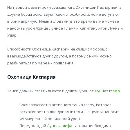
На первой фазе игроки сражаются с Охотницей Каспарией, а
другие боссы используют свои способности, но не вступают
в бой напрямую. Иными словами, в это время вы не можете
наносить урон Жрице Лунное Пламя и Капитану Ятой Лунный
Удар.
Способности Охотница Каспарии не слишком хорошо
взаимодействуют друг с другом, а потому с ними можно
разбираться по мере их появления.
Охотница Каспария
Танки должны стоять вместе и делить урон от
Лунная глефа
.
Босс запускает в активного танка глефу, которая
отскакивает на две дополнительные цели и наносит
им умеренный физический урон.
Перед каждой
Лунная глефа
танкам необходимо