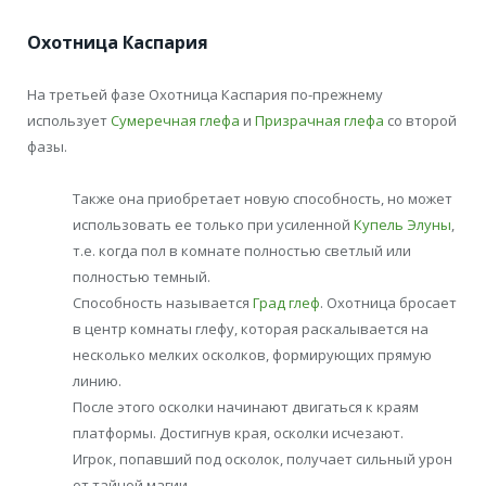
Охотница Каспария
На третьей фазе Охотница Каспария по-прежнему
использует
Сумеречная глефа
и
Призрачная глефа
со второй
фазы.
Также она приобретает новую способность, но может
использовать ее только при усиленной
Купель Элуны
,
т.е. когда пол в комнате полностью светлый или
полностью темный.
Способность называется
Град глеф
. Охотница бросает
в центр комнаты глефу, которая раскалывается на
несколько мелких осколков, формирующих прямую
линию.
После этого осколки начинают двигаться к краям
платформы. Достигнув края, осколки исчезают.
Игрок, попавший под осколок, получает сильный урон
от тайной магии.