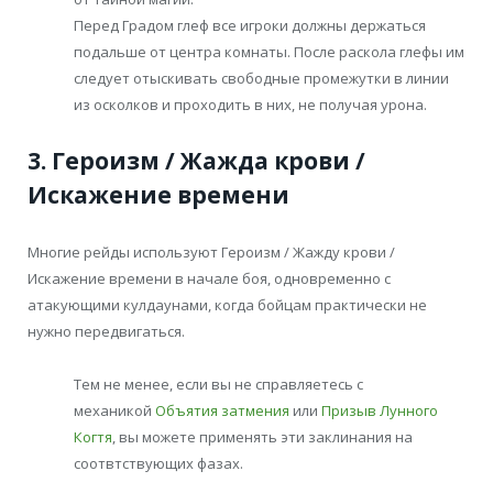
Перед Градом глеф все игроки должны держаться
подальше от центра комнаты. После раскола глефы им
следует отыскивать свободные промежутки в линии
из осколков и проходить в них, не получая урона.
3. Героизм / Жажда крови /
Искажение времени
Многие рейды используют Героизм / Жажду крови /
Искажение времени в начале боя, одновременно с
атакующими кулдаунами, когда бойцам практически не
нужно передвигаться.
Тем не менее, если вы не справляетесь с
механикой
Объятия затмения
или
Призыв Лунного
Когтя
, вы можете применять эти заклинания на
соотвтствующих фазах.