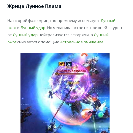
Жрица Лунное Пламя
На второй фазе жрица по-прежнему использует
Лунный
ожог
и
Лунный удар
. Их механика остается прежней — урон
от
Лунный удар
нейтрализуется лекарями, а
Лунный
ожог
снимается с помощью
Астральное очищение
.