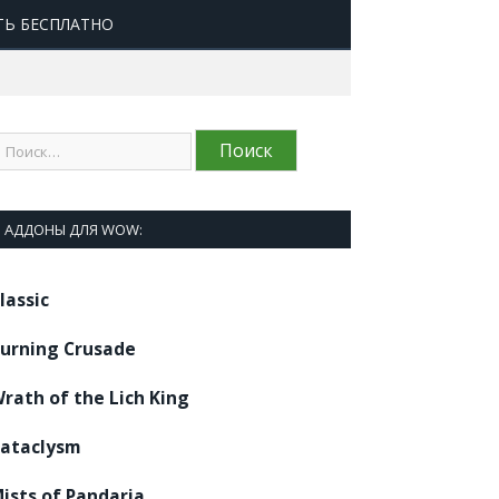
ТЬ БЕСПЛАТНО
АДДОНЫ ДЛЯ WOW:
lassic
urning Crusade
rath of the Lich King
ataclysm
ists of Pandaria