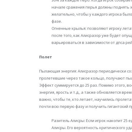
30% за каждое перо. Когда игрок собирае
начале сражения перья должны поднять х
желательно, чтобы у каждого игрока было
фазе.
Огненные крылья: позволяют игроку лета
после того, как Алисразор уже будет оп
варьироваться в зависимости от дпса ре
Полет
Пылающая энергия: Алисразор периодически созд
пролетевшие через такое кольцо, получают пыл
Эффект суммируется до 25 раз. Помимо этого, в
энергия, ярость и т.д., а также обновляется вр
важно, чтобы те, кто летает, научились пролета
почти всю первую фазу и получить гигантский п
Разитель Алисры: Если игрок накопит 25 
Алисры. Его вероятность критического уда