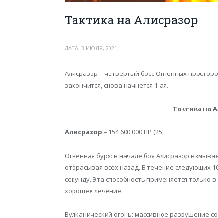
Тактика на Алисразор
ДАТА:
3 ИЮЛЯ, 2021
Алисразор – четвертый босс Огненных просторов.
закончится, снова начнется 1-ая.
Тактика на 
Алисразор
– 154 600 000 HP (25)
Огненная буря: в начале боя Алисразор взмывает
отбрасывая всех назад. В течение следующих 10 
секунду. Эта способность применяется только в
хорошее лечение.
Вулканический огонь: массивное разрушение со