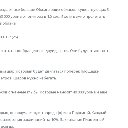
создает все больше Обжигающих облаков, существующих 3
0 000 урона от огня раз в 1,5 сек. И хотя важно пролетать
в облака.
000 HP (25)
етать новообращенные друиды огня. Они будут атаковать
ный шар, который будет двигаться поперек площадки,
 метров. Шаров нужно избегать.
ков огненные глыбы, которые наносят 40 000 урона и еще
рыв, он получает один заряд эффекта Поджигай. Каждый
произнесения заклинаний на 10%. Заклинание Пламенный
всегда.