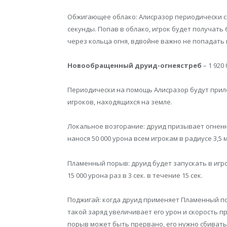
Обжигающее облако: Алисразор периодически 
секунды. Попав в облако, игрок будет получать 6
через кольца огня, вдвойне важно не попадать 
Новообращенный друид-огнеястреб
– 1 920 
Периодически на помощь Алисразор будут прил
игроков, находящихся на земле.
Локальное возгорание: друид призывает огнен
нанося 50 000 урона всем игрокам в радиусе 3,5
Пламенный порыв: друид будет запускать в игро
15 000 урона раз в 3 сек. в течение 15 сек.
Поджигай: когда друид применяет Пламенный по
такой заряд увеличивает его урон и скорость 
порыв может быть прервано, его нужно сбивать 