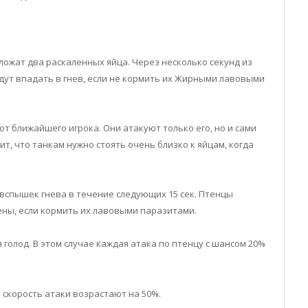
ожат два раскаленных яйца. Через несколько секунд из
дут впадать в гнев, если не кормить их Жирными лавовыми
 ближайшего игрока. Они атакуют только его, но и сами
ит, что танкам нужно стоять очень близко к яйцам, когда
т вспышек гнева в течение следующих 15 сек. Птенцы
ны, если кормить их лавовыми паразитами.
я голод. В этом случае каждая атака по птенцу с шансом 20%
и скорость атаки возрастают на 50%.