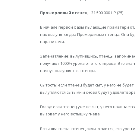
Прожорливый птенец
– 31 500 000 HP (25)
В начале первой фазы пылающие праматери отл
них вылупятся два Прожорливых птенца. Они бу
паразитами.
Запечатление: вылупившись, птенцы запоминают
получают 1000% урона от этого игрока. Это знач
начнут вылупляться птенцы.
Сытость: если птенец будет сыт, у него не буде
вылупляются сытыми и снова будут удовлетворе
Голод: если птенец уже не сыт, у него начинаетс
вызовет у него вспышку гнева.
Вспышка гнева: птенец сильно злится, его урон 