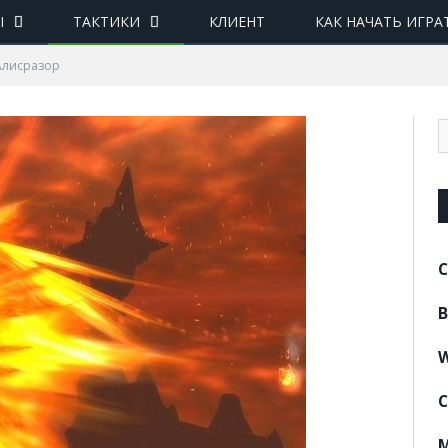
Ы
ТАКТИКИ
КЛИЕНТ
КАК НАЧАТЬ ИГРА
 Алисразор
C
B
W
C
M