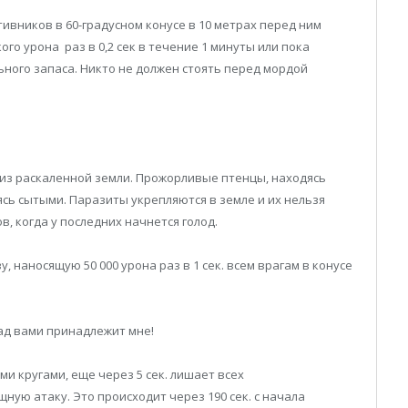
ивников в 60-градусном конусе в 10 метрах перед ним
го урона раз в 0,2 сек в течение 1 минуты или пока
ьного запаса. Никто не должен стоять перед мордой
я из раскаленной земли. Прожорливые птенцы, находясь
ясь сытыми. Паразиты укрепляются в земле и их нельзя
, когда у последних начнется голод.
 наносящую 50 000 урона раз в 1 сек. всем врагам в конусе
над вами принадлежит мне!
и кругами, еще через 5 сек. лишает всех
ую атаку. Это происходит через 190 сек. с начала