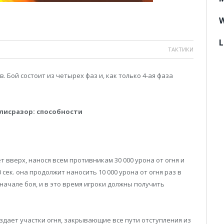
W
L
ТАКТИКИ
 Бой состоит из четырех фаз и, как только 4-ая фаза
Алисразор: способности
 вверх, нанося всем противникам 30 000 урона от огня и
сек. она продолжит наносить 10 000 урона от огня раз в
 начале боя, и в это время игроки должны получить
здает участки огня, закрывающие все пути отступления из