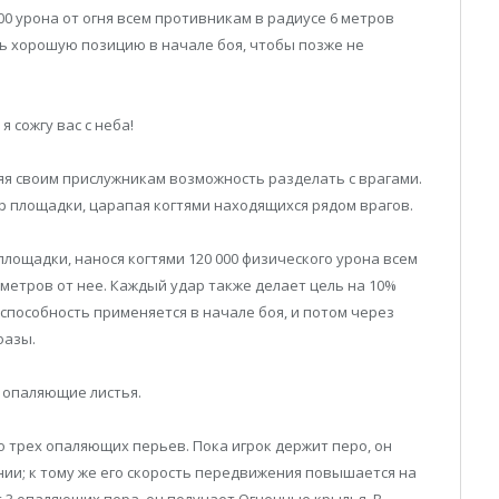
00 урона от огня всем противникам в радиусе 6 метров
ь хорошую позицию в начале боя, чтобы позже не
 я сожгу вас с неба!
яя своим прислужникам возможность разделать с врагами.
 площадки, царапая когтями находящихся рядом врагов.
лощадки, нанося когтями 120 000 физического урона всем
 метров от нее. Каждый удар также делает цель на 10%
 способность применяется в начале боя, и потом через
фазы.
и опаляющие листья.
о трех опаляющих перьев. Пока игрок держит перо, он
ии; к тому же его скорость передвижения повышается на