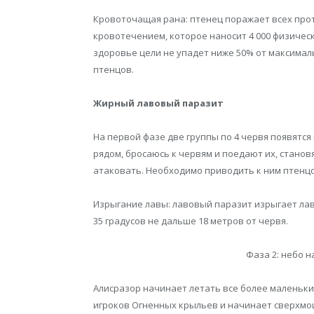
Кровоточащая рана: птенец поражает всех прот
кровотечением, которое наносит 4 000 физическо
здоровье цели не упадет ниже 50% от максимал
птенцов.
Жирный лавовый паразит
На первой фазе две группы по 4 червя появятс
рядом, бросаюсь к червям и поедают их, станов
атаковать. Необходимо приводить к ним птенцов
Изрыгание лавы: лавовый паразит изрыгает лаву,
35 градусов не дальше 18 метров от червя.
Фаза 2: небо 
Алисразор начинает летать все более маленьким
игроков Огненных крыльев и начинает сверхмощн