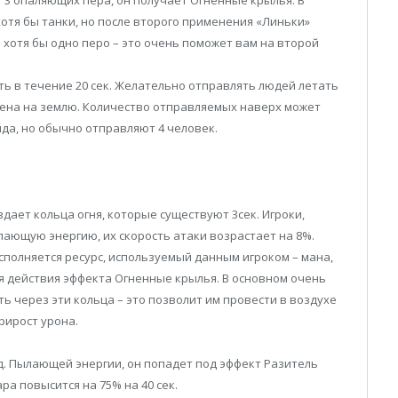
т 3 опаляющих пера, он получает Огненные крылья. В
отя бы танки, но после второго применения «Линьки»
 хотя бы одно перо – это очень поможет вам на второй
ть в течение 20 сек. Желательно отправлять людей летать
ущена на землю. Количество отправляемых наверх может
йда, но обычно отправляют 4 человек.
ает кольца огня, которые существуют 3сек. Игроки,
ающую энергию, их скорость атаки возрастает на 8%.
осполняется ресурс, используемый данным игроком – мана,
емя действия эффекта Огненные крылья. В основном очень
ть через эти кольца – это позволит им провести в воздухе
рирост урона.
ед. Пылающей энергии, он попадет под эффект Разитель
ра повысится на 75% на 40 сек.