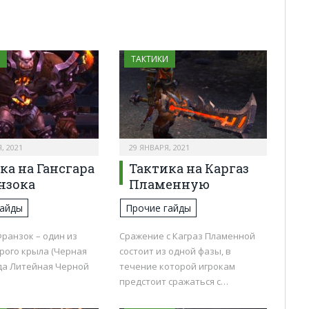
ТАКТИКИ
, 2021
29 ЯНВАРЯ, 2021
ка на Гансгара
Тактика на Каргаз
нзока
Пламенную
гайды
Прочие гайды
Франзок – один из
Сражение с Каграз Пламенной
рого крыла (Черная
состоит из одной фазы, в
йда Литейная Черной
течение которой игрокам
предстоит сражаться с…