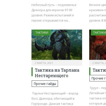
Небесный путь – подземелье
Вечное цв
Дренора для игроков 97-99
красивое 
уровня. Режим испытаний и
рассчитанн
героик открываются на…
уровня. В
ТАКТИКИ
ТАКТИКИ
3 МАРТА, 2021
2 МАРТА, 
Тактика на Тарлана
Такти
Нестареющего
Прочие 
Прочие гайды
Груул – пе
Литейная 
Тарлна Нестареющий – ворлд-
тактика о
босс Дренора, обитающий в
которые д
Горгронде. Данная тактика