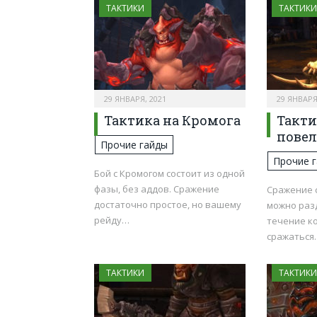
ТАКТИКИ
ТАКТИКИ
29 ЯНВАРЯ, 2021
29 ЯНВАРЯ
Тактика на Кромога
Такти
повел
Прочие гайды
Прочие 
Бой с Кромогом состоит из одной
фазы, без аддов. Сражение
Сражение 
достаточно простое, но вашему
можно разд
рейду…
течение к
сражаться
ТАКТИКИ
ТАКТИКИ