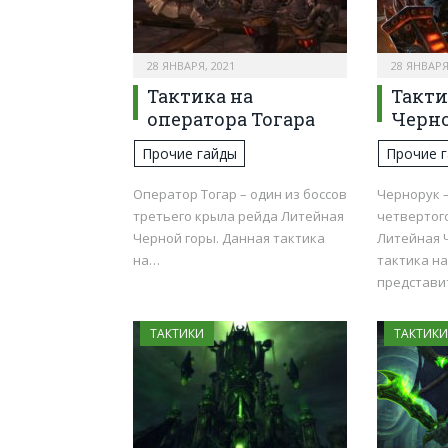
28 ЯНВАРЯ, 2021
28 ЯНВАРЯ
Тактика на
Такти
оператора Тогара
Черн
Прочие гайды
Прочие 
Оператор Тогар – один из боссов
Чернорук 
третьего крыла рейда Литейная
четвертог
Черной горы. Данная тактика
Литейная 
на…
тактика н
представ
ТАКТИКИ
ТАКТИКИ