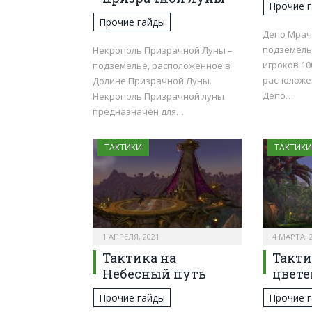
Прочие 
Прочие гайды
Депо Мрач
подземель
Некрополь Призрачной Луны –
игроков 10
подземелье, расположенное в
расположе
Долине Призрачной Луны.
Депо…
Некрополь Призрачной луны
предназначен для…
ТАКТИКИ
ТАКТИКИ
1 АПРЕЛЯ, 2021
4 МАРТА, 
Тактика на
Такти
Небесный путь
цвете
Прочие гайды
Прочие 