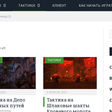
Ы
ТАКТИКИ
КЛИЕНТ
КАК НАЧАТЬ ИГРА
ница 2)
raft
ТАКТИКИ
C
B
W
 2021
2 АПРЕЛЯ, 2021
ка на Депо
Тактика на
C
ных путей
Шлаковые шахты
Кровавого молота
M