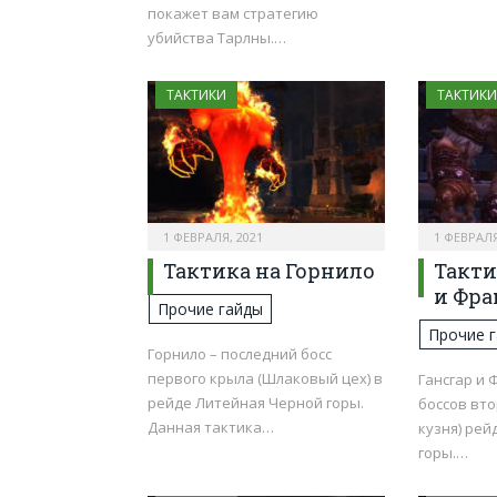
покажет вам стратегию
убийства Тарлны.…
ТАКТИКИ
ТАКТИКИ
1 ФЕВРАЛЯ, 2021
1 ФЕВРАЛЯ
Тактика на Горнило
Такти
и Фра
Прочие гайды
Прочие 
Горнило – последний босс
первого крыла (Шлаковый цех) в
Гансгар и 
рейде Литейная Черной горы.
боссов вто
Данная тактика…
кузня) ре
горы.…