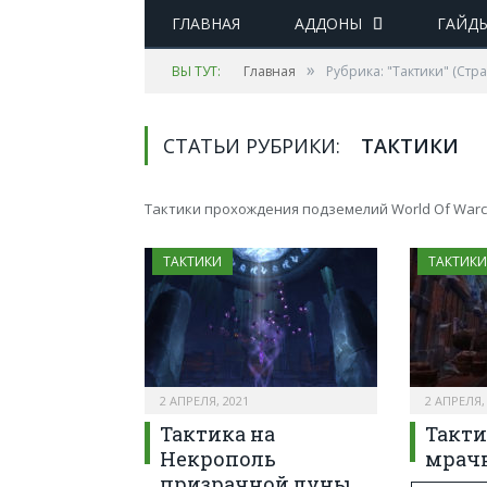
ГЛАВНАЯ
АДДОНЫ
ГАЙД
»
ВЫ ТУТ:
Главная
Рубрика: "Тактики"
(Стра
СТАТЬИ РУБРИКИ:
ТАКТИКИ
Тактики прохождения подземелий World Of Warc
ТАКТИКИ
ТАКТИКИ
2 АПРЕЛЯ, 2021
2 АПРЕЛЯ,
Тактика на
Такти
Некрополь
мрач
призрачной луны