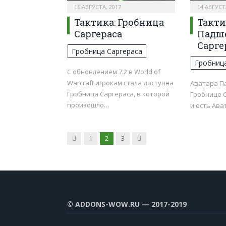
16 АВГУСТА, 2017
14 АВГУСТ
Тактика: Гробница
Такти
Саргераса
Падше
Сарге
Гробница Саргераса
Гробниц
С обновлением 7.2 в World of
Warcraft игрокам стала доступна
Аватара Па
Гробница Саргераса, в которой
Гробнице С
произошло…
и есть Ава
Предыдущая
Следующая
1
2
3
© ADDONS-WOW.RU — 2017-2019