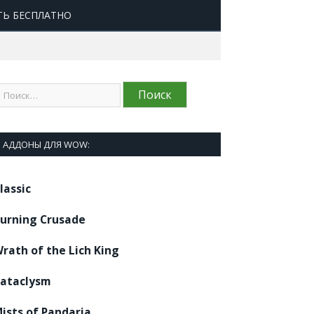
ТЬ БЕСПЛАТНО
АДДОНЫ ДЛЯ WOW:
lassic
urning Crusade
rath of the Lich King
ataclysm
ists of Pandaria