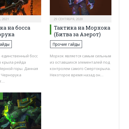
, 2021
29 СЕНТЯБРЯ, 2020
ка на босса
Тактика на Морхока
орука
(Битва за Азерот)
гайды
Прочие гайды
– единственный босс
Морхок является самым сильным
о крыла рейда
из оставшихся элементалей под
Черной горы. Данная
контролем самого Смертокрыла.
а Чернорука
Некоторое время назад он…
ит…