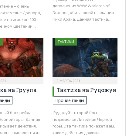
дополнения WoW Warlords of
етение – очень
Draenor, обитающий в локации
подземелье Дренора,
Пики Арака. Данная тактика…
ое на игроков 100
 Вечном цветении…
ТАКТИКИ
2021
2 МАРТА, 2021
ка на Груула
Тактика на Рудожуя
гайды
Прочие гайды
рвый босс рейда
Рудожуй – второй босс
Черной горы. Данная
подземелья Литейная Черной
писывает действия,
горы. Эта тактика покажет вам,
олжны выполняться…
какие действия должны…