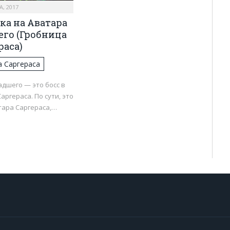
А, 2017
ка на Аватара
го (Гробница
раса)
а Саргераса
дшего — это босс в
аргераса. По сути, это
тара Саргераса,…