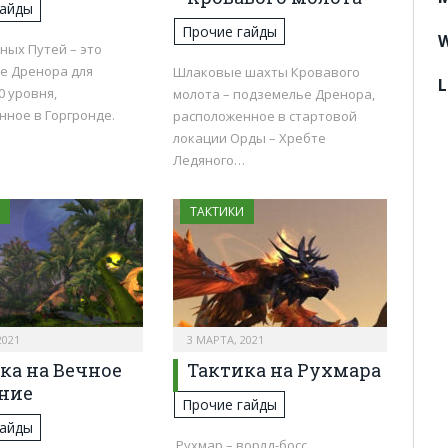
гайды
Прочие гайды
W
ных Путей – это
е Дренора для
Шлаковые шахты Кровавого
L
0 уровня,
молота – подземелье Дренора,
нное в Горгронде.
расположенное в стартовой
локации Орды – Хребте
Ледяного…
ТАКТИКИ
2021
3 МАРТА, 2021
ка на Вечное
Тактика на Рухмара
ние
Прочие гайды
гайды
Рухмар – ворлд-босс