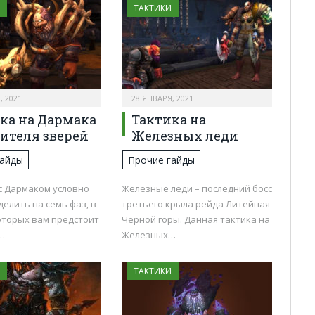
ТАКТИКИ
, 2021
28 ЯНВАРЯ, 2021
ка на Дармака
Тактика на
ителя зверей
Железных леди
гайды
Прочие гайды
с Дармаком условно
Железные леди – последний босс
елить на семь фаз, в
третьего крыла рейда Литейная
оторых вам предстоит
Черной горы. Данная тактика на
…
Железных…
ТАКТИКИ