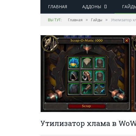
ГЛАВНАЯ
АДДОНЫ
ГАЙД
»
»
ВЫ ТУТ:
Главная
Гайды
Утилизатор х
Утилизатор хлама в WoW