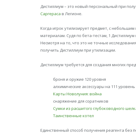
Дистиллиум – это новый персональный при полу
Саргераса
в Легионе.
Когда игрок утилизирует предмет, с небольшим
материалам. Судя по бета-тестам, 1 Дистиллиу
Несмотря на то, что это не точные исследовани
получить Дистиллиум при утилизации.
Дистиллиум требуется для создания многих пре
броня и оружие 120 уровня
алхимические аксессуары на 111 уровень
Карты Новолуния: война
снаряжение для соратников
Сумки из расшитого глубоководного шелк
Таинственные котел
Единственный способ получения реагента без 