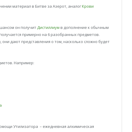
чении материал в Битве за Азерот, аналог
Крови
 шансом он получит
Дистиллиум
в дополнение к обычным
м получается примерно на 6 разобранных предметов.
я, они дают представления о том, насколько сложно будет
дметов. Например:
а
помощи Утилизатора – ежедневная алхимическая