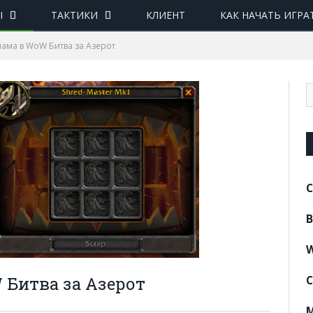
Ы
ТАКТИКИ
КЛИЕНТ
КАК НАЧАТЬ ИГРА
лама в WoW Битва за Азерот
C
B
W
 Битва за Азерот
C
M