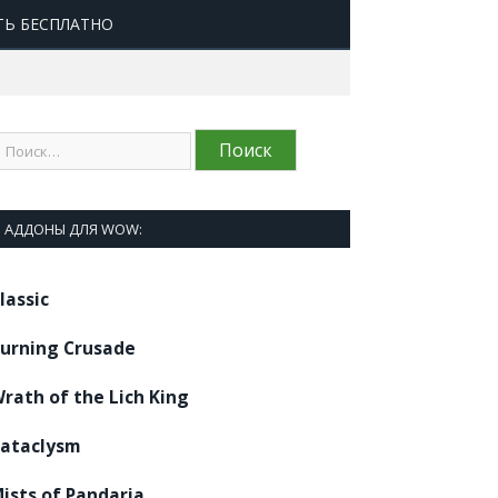
ТЬ БЕСПЛАТНО
АДДОНЫ ДЛЯ WOW:
lassic
urning Crusade
rath of the Lich King
ataclysm
ists of Pandaria