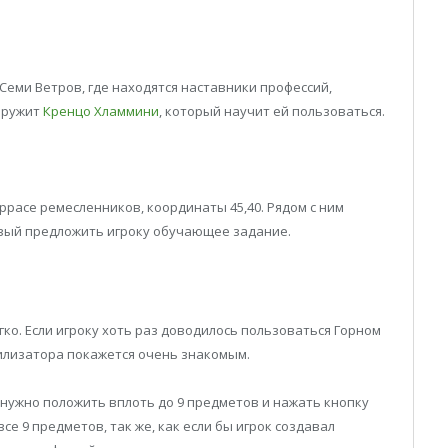
 Семи Ветров, где находятся наставники профессий,
наружит
Кренцо Хламмини
, который научит ей пользоваться.
еррасе ремесленников, координаты 45,40. Рядом с ним
овый предложить игроку обучающее задание.
ко. Если игроку хоть раз доводилось пользоваться Горном
тилизатора покажется очень знакомым.
у нужно положить вплоть до 9 предметов и нажать кнопку
се 9 предметов, так же, как если бы игрок создавал