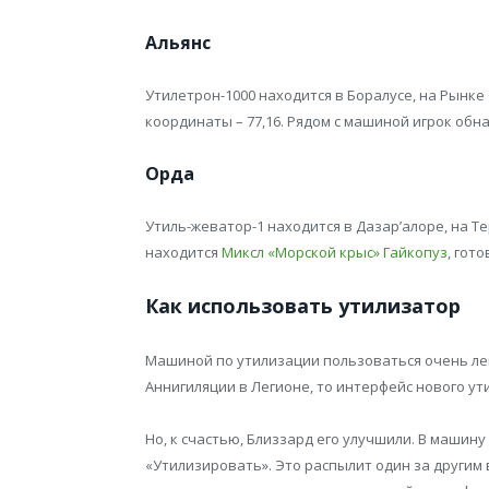
Альянс
Утилетрон-1000 находится в Боралусе, на Рынке
координаты – 77,16. Рядом с машиной игрок об
Орда
Утиль-жеватор-1 находится в Дазар’алоре, на Т
находится
Миксл «Морской крыс» Гайкопуз
, гот
Как использовать утилизатор
Машиной по утилизации пользоваться очень лег
Аннигиляции в Легионе, то интерфейс нового у
Но, к счастью, Близзард его улучшили. В машин
«Утилизировать». Это распылит один за другим в