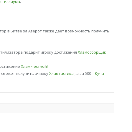
стиллиума
.
тор в Битве за Азерот также дает возможность получить
тилизатора подарит игроку достижения
Хламосборщик
достижение
Хлам честной!
к сможет получить ачивку
Хламтастика!
, а за 500 –
Куча