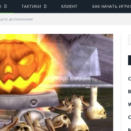
Ы
ТАКТИКИ
КЛИЕНТ
КАК НАЧАТЬ ИГРА
йд по достижениям
C
B
W
C
M