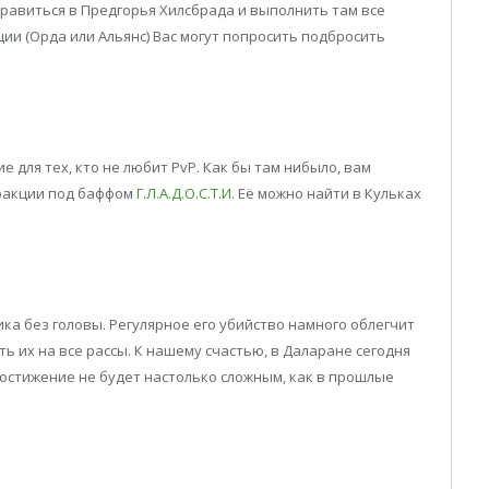
равиться в Предгорья Хилсбрада и выполнить там все
ии (Орда или Альянс) Вас могут попросить подбросить
 для тех, кто не любит PvP. Как бы там нибыло, вам
фракции под баффом
Г.Л.А.Д.О.С.Т.И.
Её можно найти в Кульках
ка без головы. Регулярное его убийство намного облегчит
ь их на все рассы. К нашему счастью, в Даларане сегодня
достижение не будет настолько сложным, как в прошлые