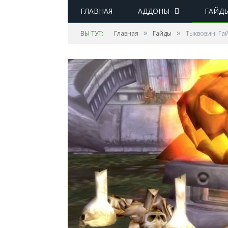
ГЛАВНАЯ
АДДОНЫ
ГАЙД
»
»
ВЫ ТУТ:
Главная
Гайды
Тыквовин. Га