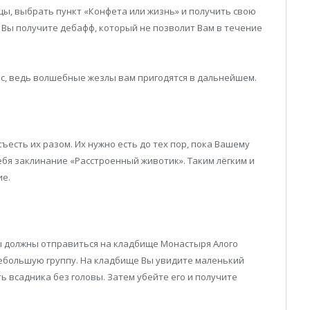
цы, выбрать пункт «Конфета или жизнь» и получить свою
же Вы получите дебафф, который не позволит Вам в течение
с, ведь волшебные жезлы вам пригодятся в дальнейшем.
ъесть их разом. Их нужно есть до тех пор, пока Вашему
себя заклинание «Расстроенный животик». Таким лёгким и
ие.
Вы должны отправиться на кладбище Монастыря Алого
небольшую группу. На кладбище Вы увидите маленький
ть всадника без головы. Затем убейте его и получите