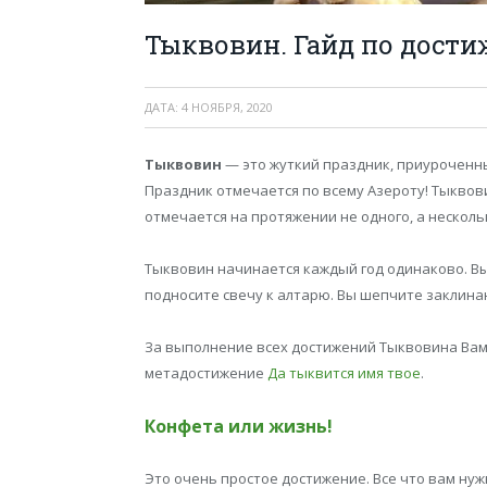
Тыквовин. Гайд по дост
ДАТА:
4 НОЯБРЯ, 2020
Тыквовин
— это жуткий праздник, приуроченн
Праздник отмечается по всему Азероту! Тыквов
отмечается на протяжении не одного, а несколь
Тыквовин начинается каждый год одинаково. Вы
подносите свечу к алтарю. Вы шепчите заклина
За выполнение всех достижений Тыквовина Вам 
метадостижение
Да тыквится имя твое
.
Конфета или жизнь!
Это очень простое достижение. Все что вам нуж