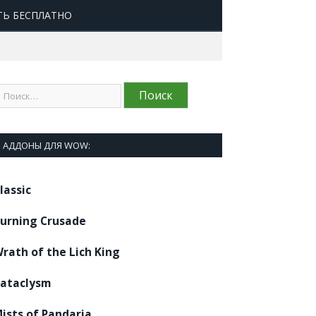
ТЬ БЕСПЛАТНО
АДДОНЫ ДЛЯ WOW:
lassic
urning Crusade
rath of the Lich King
ataclysm
ists of Pandaria