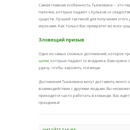
Самая главная особенность Тыквовина – это 
палочки, которые падают с Кульков со сладостя
существ. Лучшей тактикой для получения этого
игроками. Как только Вас превратят во всех су
Зловещий призыв
Одно из самых сложных достижений, которое т
шлем
, которые падают со всадника. Вам нужно 
удачу, чтобы заролить эти вещи.
Достижения Тыквовина могут доставить много х
взаимодействие с другими людьми. Вы несможет
приходится часто работать в команде. Вас ждёт
праздника!
ЧИТАЙТЕ ТАК ЖЕ: