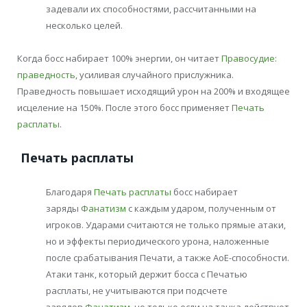
задевали их способностями, рассчитанными на
несколько целей.
Когда босс набирает 100% энергии, он читает
Правосудие:
праведность
, усиливая случайного прислужника.
Праведность повышает исходящий урон на 200% и входящее
исцеление на 150%. После этого босс применяет
Печать
расплаты
.
Печать расплаты
Благодаря
Печать расплаты
босс набирает
заряды
Фанатизм
с каждым ударом, полученным от
игроков. Ударами считаются не только прямые атаки,
но и эффекты периодического урона, наложенные
после срабатывания Печати, а также АоЕ-способности.
Атаки танк, который держит босса с Печатью
расплаты, не учитываются при подсчете
зарядов
Фанатизм
, но только если на танка действует