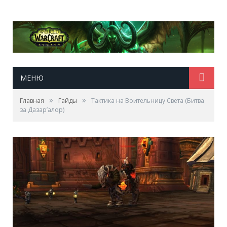
МЕНЮ
»
»
Главная
Гайды
Тактика на Воительницу Света (Битва
за Дазар’алор)