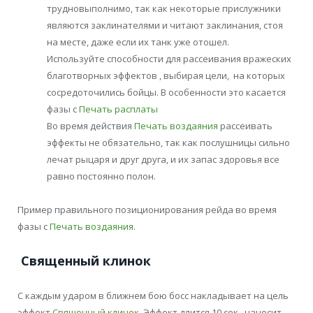
трудновыполнимо, так как некоторые прислужники
являются заклинателями и читают заклинания, стоя
на месте, даже если их танк уже отошел.
Используйте способности для рассеивания вражеских
благотворных эффектов , выбирая цели, на которых
сосредоточились бойцы. В особенности это касается
фазы с
Печать расплаты
Во время действия
Печать воздаяния
рассеивать
эффекты не обязательно, так как послушницы сильно
лечат рыцаря и друг друга, и их запас здоровья все
равно постоянно полон.
Пример правильного позиционирования рейда во время
фазы с
Печать воздаяния
.
Священный клинок
С каждым ударом в ближнем бою босс накладывает на цель
эффект
Священный клинок
. Эффект длится 10 сек., наносит