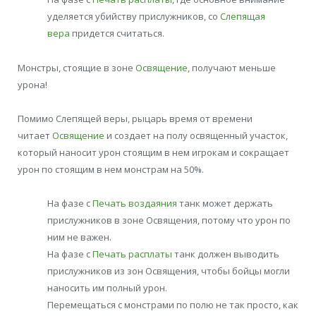
уделяется убийству прислужников, со
Слепящая
вера
придется считаться.
Монстры, стоящие в зоне
Освящение
, получают меньше
урона!
Помимо Слепящей веры, рыцарь время от времени
читает
Освящение
и создает на полу освященный участок,
который наносит урон стоящим в нем игрокам и сокращает
урон по стоящим в нем монстрам на 50%.
На фазе с
Печать воздаяния
танк может держать
прислужников в зоне Освящения, потому что урон по
ним не важен.
На фазе с
Печать расплаты
танк должен выводить
прислужников из зон Освящения, чтобы бойцы могли
наносить им полный урон.
Перемещаться с монстрами по полю не так просто, как