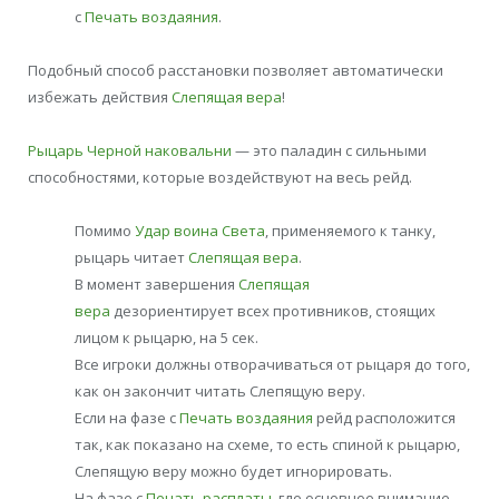
с
Печать воздаяния
.
Подобный способ расстановки позволяет автоматически
избежать действия
Слепящая вера
!
Рыцарь Черной наковальни
— это паладин с сильными
способностями, которые воздействуют на весь рейд.
Помимо
Удар воина Света
, применяемого к танку,
рыцарь читает
Слепящая вера
.
В момент завершения
Слепящая
вера
дезориентирует всех противников, стоящих
лицом к рыцарю, на 5 сек.
Все игроки должны отворачиваться от рыцаря до того,
как он закончит читать Слепящую веру.
Если на фазе с
Печать воздаяния
рейд расположится
так, как показано на схеме, то есть спиной к рыцарю,
Слепящую веру можно будет игнорировать.
На фазе с
Печать расплаты
, где основное внимание