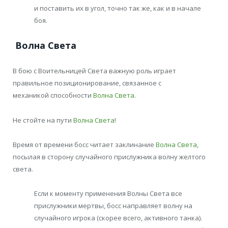
и поставить их в угол, точно так же, как и в начале
боя.
Волна Света
В бою с Воительницей Света важную роль играет
правильное позиционирование, связанное с
механикой способности
Волна Света
.
Не стойте на пути
Волна Света
!
Время от времени босс читает заклинание
Волна Света
,
посылая в сторону случайного прислужника волну желтого
света.
Если к моменту применения Волны Света все
прислужники мертвы, босс направляет волну на
случайного игрока (скорее всего, активного танка).