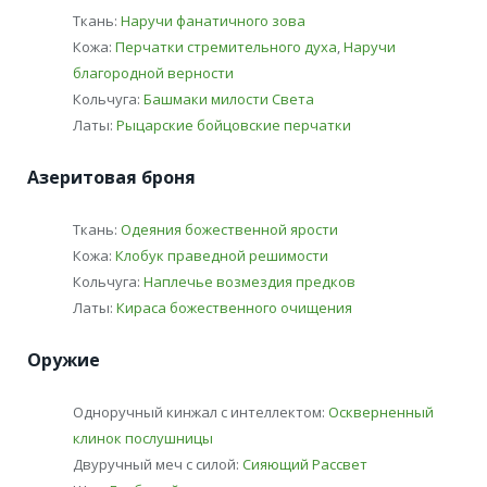
Ткань:
Наручи фанатичного зова
Кожа:
Перчатки стремительного духа
,
Наручи
благородной верности
Кольчуга:
Башмаки милости Света
Латы:
Рыцарские бойцовские перчатки
Азеритовая броня
Ткань:
Одеяния божественной ярости
Кожа:
Клобук праведной решимости
Кольчуга:
Наплечье возмездия предков
Латы:
Кираса божественного очищения
Оружие
Одноручный кинжал с интеллектом:
Оскверненный
клинок послушницы
Двуручный меч с силой:
Сияющий Рассвет