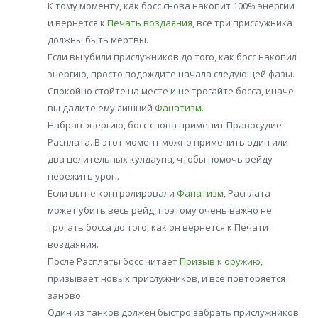
К тому моменту, как босс снова накопит 100% энергии
и вернется к
Печать воздаяния
, все три прислужника
должны быть мертвы.
Если вы убили прислужников до того, как босс накопил
энергию, просто подождите начала следующей фазы.
Спокойно стойте на месте и не трогайте босса, иначе
вы дадите ему лишний
Фанатизм
.
Набрав энергию, босс снова применит Правосудие:
Расплата. В этот момент можно применить один или
два целительных кулдауна, чтобы помочь рейду
пережить урон.
Если вы не контролировали
Фанатизм
, Расплата
может убить весь рейд, поэтому очень важно не
трогать босса до того, как он вернется к Печати
воздаяния.
После Расплаты босс читает
Призыв к оружию
,
призывает новых прислужников, и все повторяется
заново.
Один из танков должен быстро забрать прислужников