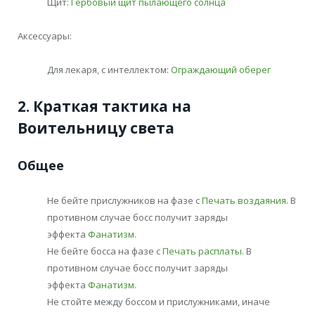
Щит:
Гербовый щит пылающего солнца
Аксессуары:
Для лекаря, с интеллектом:
Ограждающий оберег
2. Краткая тактика на
Воительницу света
Общее
Не бейте прислужников на фазе с
Печать воздаяния
. В
противном случае босс получит заряды
эффекта
Фанатизм
.
Не бейте босса на фазе с
Печать расплаты
. В
противном случае босс получит заряды
эффекта
Фанатизм
.
Не стойте между боссом и прислужниками, иначе