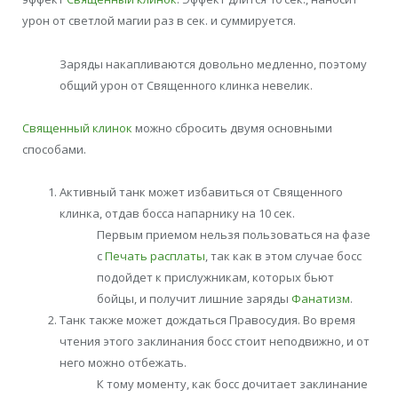
урон от светлой магии раз в сек. и суммируется.
Заряды накапливаются довольно медленно, поэтому
общий урон от Священного клинка невелик.
Священный клинок
можно сбросить двумя основными
способами.
Активный танк может избавиться от Священного
клинка, отдав босса напарнику на 10 сек.
Первым приемом нельзя пользоваться на фазе
с
Печать расплаты
, так как в этом случае босс
подойдет к прислужникам, которых бьют
бойцы, и получит лишние заряды
Фанатизм
.
Танк также может дождаться Правосудия. Во время
чтения этого заклинания босс стоит неподвижно, и от
него можно отбежать.
К тому моменту, как босс дочитает заклинание