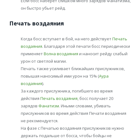
Если босс наберет слишком много зарядов Фанатизма,
он быстро убьет рейд.
Печать воздаяния
Когда босс вступает в бой, на него действует
Печать
воздаяния
. Благодаря этой печати босс периодически
применяет
Волна воздаяния
и наносит рейду слабый
урон от светлой магии.
Печать также усиливает ближайших прислужников,
повышая наносимый ими урон на 15% (
Аура
воздаяния
).
За каждого прислужника, погибшего во время
действия
Печать воздаяния
, босс получает 20
зарядов
Фанатизм
. Иными словами, убивать
прислужников во время действия Печати воздаяния
не рекомендуется.
На фазе с Печатью воздаяния прислужников нужно
держать подальше от босса, чтобы бойцы не