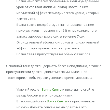
Волна наносит всем пораженным целям умеренный
урон от светлой магии и накладывает на них
магический эффект периодического урона, который
длится 7 сек.
Волна также воздействует на попавших под нее
прислужников — восполняет 5% от максимального
запаса здоровья раз в сек. в течение 7 сек.
Отрицательный эффект с игроков и положительный
эффект с прислужников можно рассеять.
Волна Света присутствует на обеих фазах боя.
Основной танк должен держать босса неподвижно, а танк с
прислужниками должен двигаться по минимальной
траектории, чтобы игроки успевали ориентироваться.
Уклоняйтесь от
Волна Света
и никогда не стойте
между боссом и его прислужниками.
В теории действия
Волна Света
на прислужников
можно избежать совсем, но на практике это