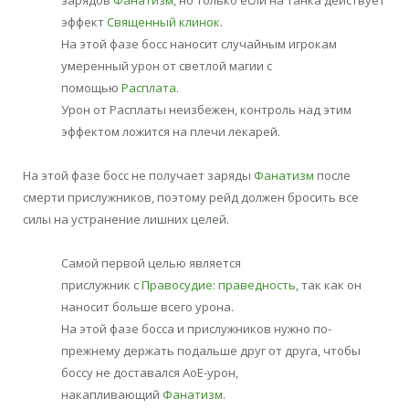
эффект
Священный клинок
.
На этой фазе босс наносит случайным игрокам
умеренный урон от светлой магии с
помощью
Расплата
.
Урон от Расплаты неизбежен, контроль над этим
эффектом ложится на плечи лекарей.
На этой фазе босс не получает заряды
Фанатизм
после
смерти прислужников, поэтому рейд должен бросить все
силы на устранение лишних целей.
Самой первой целью является
прислужник с
Правосудие: праведность
, так как он
наносит больше всего урона.
На этой фазе босса и прислужников нужно по-
прежнему держать подальше друг от друга, чтобы
боссу не доставался АоЕ-урон,
накапливающий
Фанатизм
.