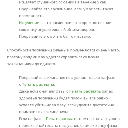
исцеляет случайного союзника в течение 5 сек.
Прерывайте это заклинание, если у вас есть такая
возможность.
Исцеление
— это заклинание, которое восполняет
союзнику внушительный объем здоровья.
Прерывайте его во что бы то ни стало.
Способности послушниц сильны и применяются очень часто,
поэтому вряд ли вам удастся справиться со всеми
заклинаниями до единого.
Прерывайте заклинания послушниц только на фазе
с
Печать расплаты
.
Даже если к началу фазы с
Печать расплаты
запас
здоровья послушниц будет полон, вы все равно
успеете убить их за фазу, если уделите достаточно
внимания их заклинаниям.
Если на фазе с
Печать расплаты
вам не хватает урона,
перееключайтесь на послушниц ближе к концу фазы