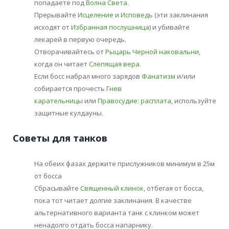
попадаете под
Волна Света
.
Прерывайте
Исцеление
и
Исповедь
(эти заклинания
исходят от
Избранная послушница
) и убивайте
лекарей в первую очередь.
Отворачивайтесь от
Рыцарь Черной наковальни
,
когда он читает
Слепящая вера
.
Если босс набрал много зарядов
Фанатизм
и/или
собирается прочесть
Гнев
карательницы
или
Правосудие: расплата
, используйте
защитные кулдауны.
Советы для танков
На обеих фазах держите прислужников минимум в 25м
от босса
Сбрасывайте
Священный клинок
, отбегая от босса,
пока тот читает долгие заклинания. В качестве
альтернативного варианта танк с клинком может
ненадолго отдать босса напарнику.