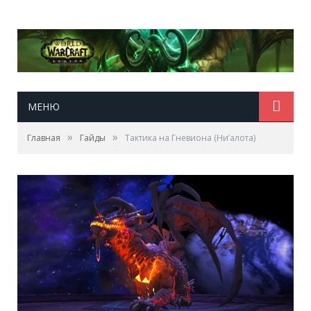
МЕНЮ
»
»
Главная
Гайды
Тактика на Гневиона (Ни’алота)