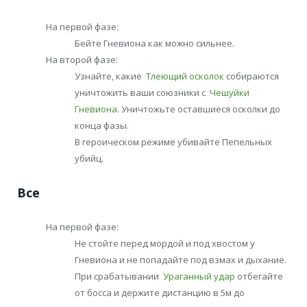
На первой фазе:
Бейте Гневиона как можно сильнее.
На второй фазе:
Узнайте, какие
Тлеющий осколок
собираются
уничтожить ваши союзники с
Чешуйки
Гневиона
. Уничтожьте оставшиеся осколки до
конца фазы.
В героическом режиме убивайте Пепельных
убийц.
Все
На первой фазе:
Не стойте перед мордой и под хвостом у
Гневиона и не попадайте под взмах и дыхание.
При срабатывании
Ураганный удар
отбегайте
от босса и держите дистанцию в 5м до