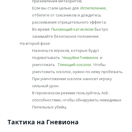
приземления метеоритов.
Если вы стали целью для
Испепеление
,
отбегите от союзников и дождитесь
рассеивания отрицательного эффекта.
Во время
Пылающий катаклизм
быстро
занимайте безопасное положение.
На второй фазе:
Назначьте игроков, которые будут
подхватывать
Чешуйки Гневиона
и
уничтожать
Тлеющий осколок
. Чтобы
уничтожить осколок, нужно по нему пробежать.
При уничтожении осколок наносит игроку
сильный урон.
В героическом режиме пользуйтесь АоЕ-
способностями, чтобы обнаружить невидимых
Пепельных убийц.
Тактика на Гневиона