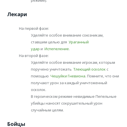
режиме).
Лекари
На первой фазе:
Уделяйте особое внимание союзникам,
ставшим целью для
Ураганный
удар
и
Испепеление
.
На второй фазе:
Уделяйте особое внимание игрокам, которым
поручено уничтожать
Тлеющий осколок
с
помощью
Чешуйки Гневиона
. Помните, что они
получают урон за каждый уничтоженный
осколок.
В героическом режиме невидимые Пепельные
убийцы наносят сокрушительный урон
случайным целям.
Бойцы