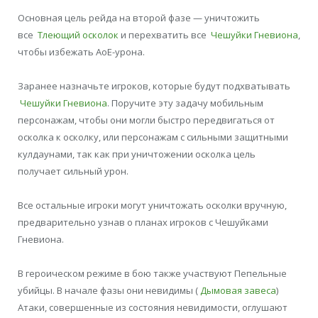
Основная цель рейда на второй фазе — уничтожить
все
Тлеющий осколок
и перехватить все
Чешуйки Гневиона
,
чтобы избежать АоЕ-урона.
Заранее назначьте игроков, которые будут подхватывать
Чешуйки Гневиона
. Поручите эту задачу мобильным
персонажам, чтобы они могли быстро передвигаться от
осколка к осколку, или персонажам с сильными защитными
кулдаунами, так как при уничтожении осколка цель
получает сильный урон.
Все остальные игроки могут уничтожать осколки вручную,
предварительно узнав о планах игроков с Чешуйками
Гневиона.
В героическом режиме в бою также участвуют Пепельные
убийцы. В начале фазы они невидимы (
Дымовая завеса
)
Атаки, совершенные из состояния невидимости, оглушают