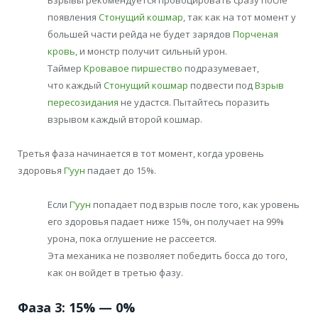
Взрывы рекомендуется провоцировать сразу после
появления
Стонущий кошмар
, так как на тот момент у
большей части рейда не будет зарядов
Порченая
кровь
, и монстр получит сильный урон.
Таймер
Кровавое пиршество
подразумевает,
что каждый
Стонущий кошмар
подвести под
Взрыв
пересозидания
не удастся. Пытайтесь поразить
взрывом каждый второй кошмар.
Третья фаза начинается в тот момент, когда уровень
здоровья
Г’уун
падает до 15%.
Если
Г’уун
попадает под взрыв после того, как уровень
его здоровья падает ниже 15%, он получает на 99%
урона, пока оглушение не рассеется.
Эта механика не позволяет победить босса до того,
как он войдет в третью фазу.
Фаза 3: 15% — 0%