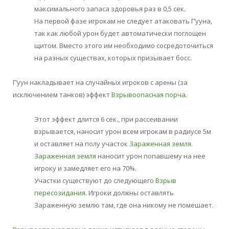
максимального запаса здоровья раз в 0,5 сек.
На первой фазе игрокам не следует атаковать Г’ууна,
так как любой урон будет автоматически поглощен
щитом. Вместо этого им необходимо сосредоточиться
на разных существах, которых призывает босс.
Г’уун накладывает на случайных игроков с арены (за
исключением танков) эффект
Взрывоопасная порча
.
Этот эффект длится 6 сек., при рассеивании
взрывается, наносит урон всем игрокам в радиусе 5м
и оставляет на полу участок
Зараженная земля
.
Зараженная земля
наносит урон попавшему на нее
игроку и замедляет его на 70%.
Участки существуют до следующего
Взрыв
пересозидания
. Игроки должны оставлять
Зараженную землю там, где она никому не помешает.