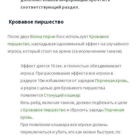
соответствующий раздел.
Кровавое пиршество
После двух
Волна порчи
босс использует
Кровавое
пиршество
, накладывая одноименный эффект на случайного
игрока, который стоит на арене (за исключением танков).
Эффект длится 10 сек. и полностью обездвиживает
игрока. При рассеивании эффекта все игроки в
радиусе 10м избавляются от зарядов
Порченая кровь
,
а рядом с целью для Кровавого пиршества
появляется
Стонущий кошмар
.
Весь рейд, включая танков, должен подбежать к цели
с
Кровавое пиршество
и сбросить заряды
Порченая
кровь
.
При появлении кошмара все игроки должны
переключиться и убить его как можно быстрее, по