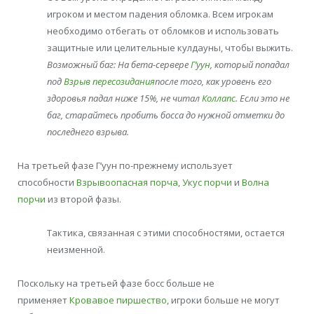
игроком и местом падения обломка. Всем игрокам
необходимо отбегать от обломков и использовать
защитные или целительные кулдауны, чтобы выжить.
Возможный баг: На бета-сервере
Г’уун
, который попадал
под
Взрыв пересозидания
после того, как уровень его
здоровья падал ниже 15%, не читал
Коллапс
. Если это не
баг, старайтесь пробить босса до нужной отметки до
последнего взрыва.
На третьей фазе Г’уун по-прежнему использует
способности
Взрывоопасная порча
,
Укус порчи
и
Волна
порчи
из второй фазы.
Тактика, связанная с этими способностями, остается
неизменной.
Поскольку на третьей фазе босс больше не
применяет
Кровавое пиршество
, игроки больше не могут