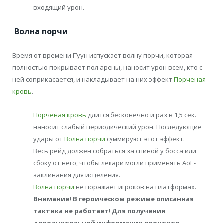
входящий урон.
Волна порчи
Время от времени Г’уун испускает волну порчи, которая
полностью покрывает пол арены, наносит урон всем, кто с
ней соприкасается, и накладывает на них эффект
Порченая
кровь
.
Порченая кровь
длится бесконечно и раз в 1,5 сек.
наносит слабый периодический урон. Последующие
удары от
Волна порчи
суммируют этот эффект.
Весь рейд должен собраться за спиной у босса или
сбоку от него, чтобы лекари могли применять АоЕ-
заклинания для исцеления.
Волна порчи
не поражает игроков на платформах.
Внимание! В героическом режиме описанная
тактика не работает! Для получения
дополнительной информации прочтите