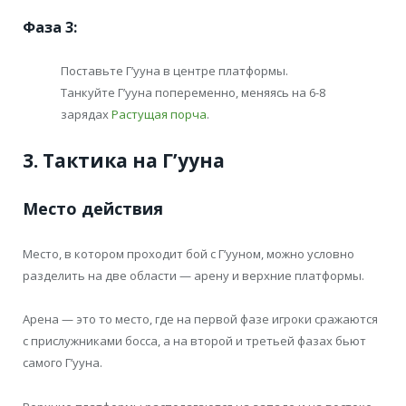
Фаза 3:
Поставьте Г’ууна в центре платформы.
Танкуйте Г’ууна попеременно, меняясь на 6-8
зарядах
Растущая порча
.
3. Тактика на Г’ууна
Место действия
Место, в котором проходит бой с Г’ууном, можно условно
разделить на две области — арену и верхние платформы.
Арена — это то место, где на первой фазе игроки сражаются
с прислужниками босса, а на второй и третьей фазах бьют
самого Г’ууна.