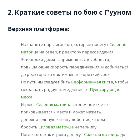
2. Краткие советы по бою с Г’ууном
Верхняя платформа:
Назначьте пары игроков, которые понесут
Силовая
матрица
на север, к реактору пересозидания.
Эти игроки должны применять способности,
повышающие скорость передвижения, и добираться
до реактора за максимально короткий срок.
По пути им следует бить
Бесформенная киста
, чтобы
сокращать радиус замедления от
Пульсирующая
масса
.
Игрок с
Силовая матрица
с конечном счете
приковывается к месту и может нажать
дополнительную кнопку действия, чтобы
бросить
Силовая матрица
напарнику.
После того, как игроки донесут
Силовая матрица
до