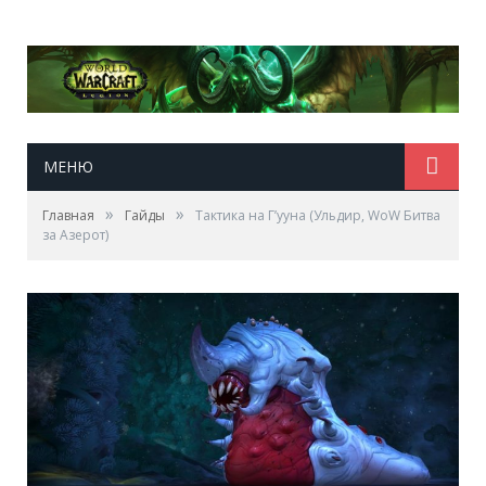
МЕНЮ
»
»
Главная
Гайды
Тактика на Г’ууна (Ульдир, WoW Битва
за Азерот)