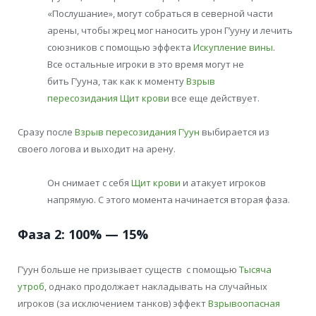
«Послушание», могут собраться в северной части
арены, чтобы жрец мог наносить урон Г’ууну и лечить
союзников с помощью эффекта
Искупление вины
.
Все остальные игроки в это время могут не
бить Г’ууна, так как к моменту
Взрыв
пересозидания
Щит крови
все еще действует.
Сразу после
Взрыв пересозидания
Г’уун
выбирается из
своего логова и выходит на арену.
Он снимает с себя
Щит крови
и атакует игроков
напрямую. С этого момента начинается вторая фаза.
Фаза 2: 100% — 15%
Г’уун больше не призывает существ с помощью
Тысяча
утроб
, однако продолжает накладывать на случайных
игроков (за исключением танков) эффект
Взрывоопасная