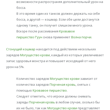
возможности распространяя дополнительный урон на
босса.
В это время один из танков должен держать на себе
босса, а другой — кошмар. Если обе цели достанутся
одному танку, он получит слишком много урона.
Вскоре после рассеивания
Кровавое
пиршество
Г’уун
снова применяет
Волна порчи
.
Стонущий кошмар
находится под действием нескольких
зарядов
Могущество крови
, каждый из которых увеличивает
запас здоровья монстра и повышает исходящий от него
урон на 5%.
Количество зарядов
Могущество крови
зависит от
количества зарядов
Порченая кровь
, снятых с
помощью
Кровавое пиршество
.
Следует отметить, что игроки должны снимать
заряды
Порченая кровь
в любом случае, сколько бы
их не было, так как
Могущество крови
представляет