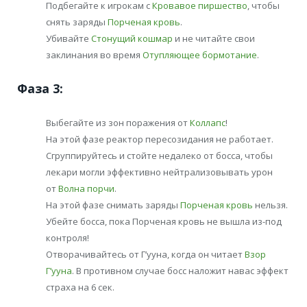
Подбегайте к игрокам с
Кровавое пиршество
, чтобы
снять заряды
Порченая кровь
.
Убивайте
Стонущий кошмар
и не читайте свои
заклинания во время
Отупляющее бормотание
.
Фаза 3:
Выбегайте из зон поражения от
Коллапс
!
На этой фазе реактор пересозидания не работает.
Сгруппируйтесь и стойте недалеко от босса, чтобы
лекари могли эффективно нейтрализовывать урон
от
Волна порчи
.
На этой фазе снимать заряды
Порченая кровь
нельзя.
Убейте босса, пока Порченая кровь не вышла из-под
контроля!
Отворачивайтесь от Г’ууна, когда он читает
Взор
Г’ууна
. В противном случае босс наложит навас эффект
страха на 6 сек.