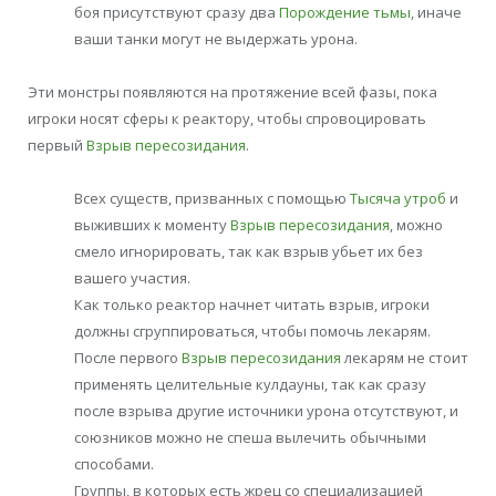
боя присутствуют сразу два
Порождение тьмы
, иначе
ваши танки могут не выдержать урона.
Эти монстры появляются на протяжение всей фазы, пока
игроки носят сферы к реактору, чтобы спровоцировать
первый
Взрыв пересозидания
.
Всех существ, призванных с помощью
Тысяча утроб
и
выживших к моменту
Взрыв пересозидания
, можно
смело игнорировать, так как взрыв убьет их без
вашего участия.
Как только реактор начнет читать взрыв, игроки
должны сгруппироваться, чтобы помочь лекарям.
После первого
Взрыв пересозидания
лекарям не стоит
применять целительные кулдауны, так как сразу
после взрыва другие источники урона отсутствуют, и
союзников можно не спеша вылечить обычными
способами.
Группы, в которых есть жрец со специализацией