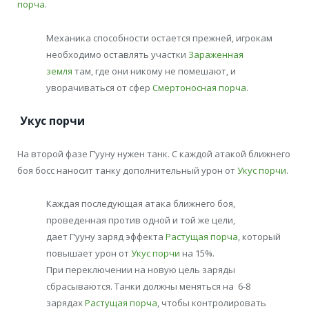
порча
.
Механика способности остается прежней, игрокам
необходимо оставлять участки
Зараженная
земля
там, где они никому не помешают, и
уворачиваться от сфер
Смертоносная порча
.
Укус порчи
На второй фазе Г’ууну нужен танк. С каждой атакой ближнего
боя босс наносит танку дополнительный урон от
Укус порчи
.
Каждая последующая атака ближнего боя,
проведенная против одной и той же цели,
дает Г’ууну заряд эффекта
Растущая порча
, который
повышает урон от
Укус порчи
на 15%.
При переключении на новую цель заряды
сбрасываются. Танки должны меняться на 6-8
зарядах
Растущая порча
, чтобы контролировать