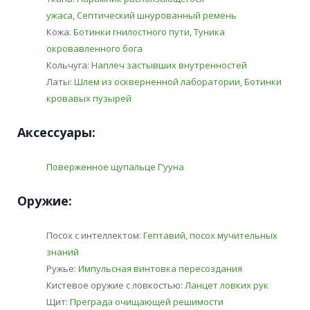
ужаса
,
Септический шнурованный ремень
Кожа:
Ботинки гнилостного пути
,
Туника
окровавленного бога
Кольчуга:
Наплеч застывших внутренностей
Латы:
Шлем из оскверненной лаборатории
,
Ботинки
кровавых пузырей
Аксессуары:
Поверженное щупальце Г’ууна
Оружие:
Посох с интеллектом:
Гептавий, посох мучительных
знаний
Ружье:
Импульсная винтовка пересоздания
Кистевое оружие с ловкостью:
Ланцет ловких рук
Щит:
Преграда очищающей решимости