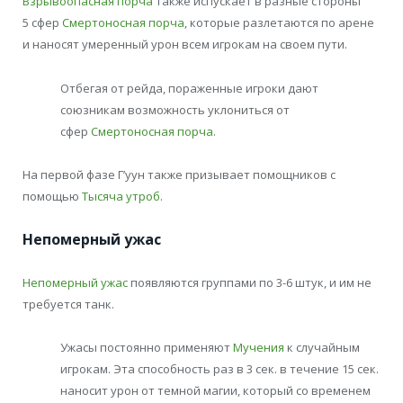
Взрывоопасная порча
также испускает в разные стороны
5 сфер
Смертоносная порча
, которые разлетаются по арене
и наносят умеренный урон всем игрокам на своем пути.
Отбегая от рейда, пораженные игроки дают
союзникам возможность уклониться от
сфер
Смертоносная порча
.
На первой фазе Г’уун также призывает помощников с
помощью
Тысяча утроб
.
Непомерный ужас
Непомерный ужас
появляются группами по 3-6 штук, и им не
требуется танк.
Ужасы постоянно применяют
Мучения
к случайным
игрокам. Эта способность раз в 3 сек. в течение 15 сек.
наносит урон от темной магии, который со временем