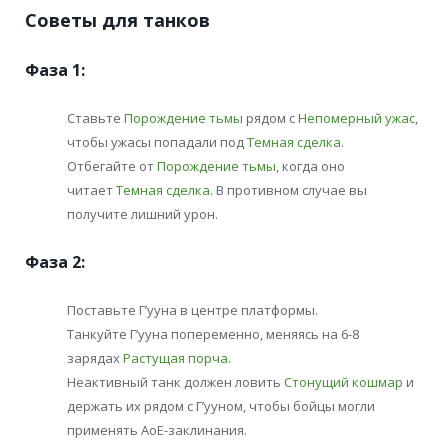
Советы для танков
Фаза 1:
Ставьте
Порождение тьмы
рядом с
Непомерный ужас
,
чтобы ужасы попадали под
Темная сделка
.
Отбегайте от
Порождение тьмы
, когда оно
читает
Темная сделка
. В противном случае вы
получите лишний урон.
Фаза 2:
Поставьте Г’ууна в центре платформы.
Танкуйте Г’ууна попеременно, меняясь на 6-8
зарядах
Растущая порча
.
Неактивный танк должен ловить
Стонущий кошмар
и
держать их рядом с Г’ууном, чтобы бойцы могли
применять АоЕ-заклинания.