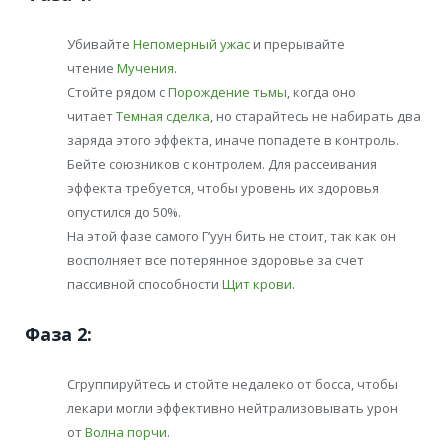
Убивайте
Непомерный ужас
и прерывайте
чтение
Мучения
.
Стойте рядом с
Порождение тьмы
, когда оно
читает
Темная сделка
, но старайтесь не набирать два
заряда этого эффекта, иначе попадете в контроль.
Бейте союзников с контролем. Для рассеивания
эффекта требуется, чтобы уровень их здоровья
опустился до 50%.
На этой фазе самого Г’уун бить не стоит, так как он
восполняет все потерянное здоровье за счет
пассивной способности
Щит крови
.
Фаза 2:
Сгруппируйтесь и стойте недалеко от босса, чтобы
лекари могли эффективно нейтрализовывать урон
от
Волна порчи
.