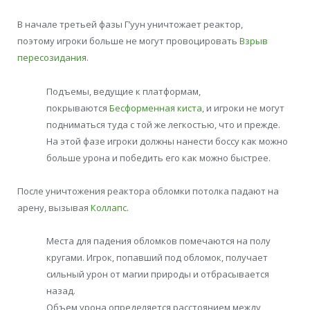
В начале третьей фазы Г’уун уничтожает реактор,
поэтому игроки больше не могут провоцировать
Взрыв
пересозидания
.
Подъемы, ведущие к платформам,
покрываются
Бесформенная киста
, и игроки не могут
подниматься туда с той же легкостью, что и прежде.
На этой фазе игроки должны нанести боссу как можно
больше урона и победить его как можно быстрее.
После уничтожения реактора обломки потолка падают на
арену, вызывая
Коллапс
.
Места для падения обломков помечаются на полу
кругами. Игрок, попавший под обломок, получает
сильный урон от магии природы и отбрасывается
назад.
Объем урона определяется расстоянием между