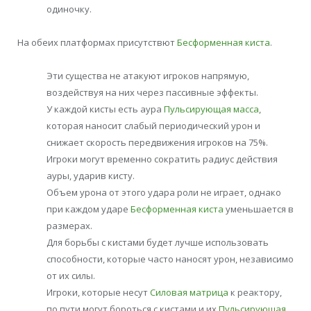
одиночку.
На обеих платформах присутствют
Бесформенная киста
.
Эти существа не атакуют игроков напрямую,
воздействуя на них через пассивные эффекты.
У каждой кисты есть аура
Пульсирующая масса
,
которая наносит слабый периодический урон и
снижает скорость передвижения игроков на 75%.
Игроки могут временно сократить радиус действия
ауры, ударив кисту.
Объем урона от этого удара роли не играет, однако
при каждом ударе
Бесформенная киста
уменьшается в
размерах.
Для борьбы с кистами будет лучше использовать
способности, которые часто наносят урон, независимо
от их силы.
Игроки, которые несут
Силовая матрица
к реактору,
по пути могут бороться с кистами и их
Пульсирующая