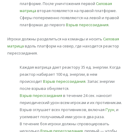
платформе. После уничтожения первой
Силовая
матрица
вторая появляется на правой платформе.
Сферы попеременно появляются на левой и правой
платформах до первого
Взрыв пересозидания
.
Игроки должны разделиться на команды и носить
Силовая
матрица
вдоль платформ на север, где находится реактор
пересозидания.
Каждая матрица дает реактору 35 ед. энергии. Когда
реактор набирает 100 ед. энергии, в нем
происходит
Взрыв пересозидания
. Запас энергии
после взрыва обнуляется.
Взрыв пересозидания
в течение 24 сек. наносит
периодический урон всем игрокам и их противникам.
Взрыв оглушает всех противников, включая
Г’уун
, и
усиливает получаемый ими урон в два раза.
В течение боя игроки должны спровоцировать
несколько
Взрыв пересозидания
, первый — чтобы