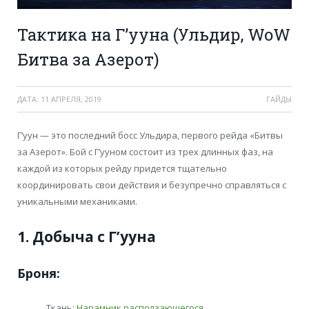
Тактика на Г’ууна (Ульдир, WoW
Битва за Азерот)
ДАТА:
11 АПРЕЛЯ, 2019
ГАЙДЫ
Г’уун — это последний босс Ульдира, первого рейда «Битвы
за Азерот». Бой с Г’ууном состоит из трех длинных фаз, на
каждой из которых рейду придется тщательно
координировать свои действия и безупречно справляться с
уникальными механиками.
1. Добыча с Г’ууна
Броня:
Ткань:
Нарамник расползающегося