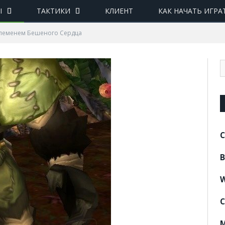
Ы
ТАКТИКИ
КЛИЕНТ
КАК НАЧАТЬ ИГРА
племенем Бешеного Сердца
C
B
W
C
M