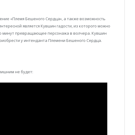
ение «Племя Бешеного Сердца», а также возможность
интересной является Кувшин гадости, из которого можно
ко минут превращающее персонажа в волчера. Кувшин
 приобрести у интенданта Племени Бешеного Сердца.
лишним не будет: