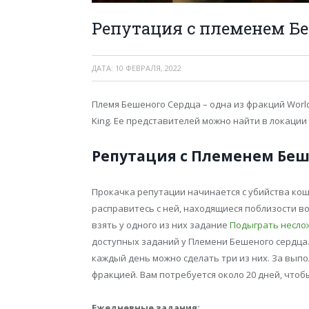
Репутация с племенем Б
ДАТА:
10 ФЕВРАЛЯ, 2022
Племя Бешеного Сердца – одна из фракций World 
King. Ее представителей можно найти в локации
Репутация с Племенем Беш
Прокачка репутации начинается с убийства ко
расправитесь с ней, находящиеся поблизости во
взять у одного из них задание
Подыграть несло
доступных заданий у Племени Бешеного сердца.
каждый день можно сделать три из них. За выпо
фракцией. Вам потребуется около 20 дней, что
Ежедневные задания: