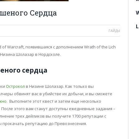
ешеного Сердца
W
L
ГАЙДЫ
of Warcraft, появившаяся с дополнением Wrath of the Lich
 Низина Шолазар в Нордсколе.
еного сердца
шки
Острокол
в Низине Шолазар. Как только вы
лчеры обвинят вас в убийстве их добычи, и вы сможете
жно
. Выполните этот квест и затем еще несколько
 После этого вам станут доступны ежедневные задания –
лнение трех дейликов вы получите 1700 репутации с
бы прокачать репутацию до Превознесения.