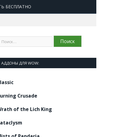
ТЬ БЕСПЛАТНО
АДДОНЫ ДЛЯ WOW:
lassic
urning Crusade
rath of the Lich King
ataclysm
ists of Pandaria