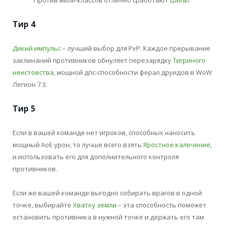
Тир 4
Дикий импульс
– лучший выбор для PvP. Каждое прерывание
заклинаний противников обнуляет перезарядку
Тигриного
неистовства
, мощной дпс-способности ферал друидов в WoW
Легион 7.3.
Тир 5
Если в вашей команде нет игроков, способных наносить
мощный АоЕ урон, то лучше всего взять
Яростное калечение
,
и использовать его для дополнительного контроля
противников.
Если же вашей команде выгодно собирать врагов в одной
точке, выбирайте
Хватку земли
– эта способность поможет
остановить противника в нужной точке и держать его там