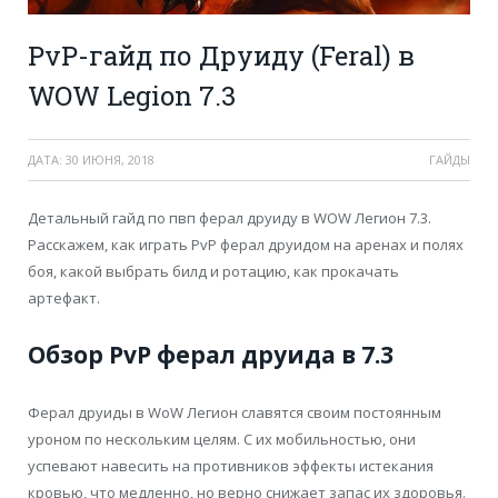
PvP-гайд по Друиду (Feral) в
WOW Legion 7.3
ДАТА:
30 ИЮНЯ, 2018
ГАЙДЫ
Детальный гайд по пвп ферал друиду в WOW Легион 7.3.
Расскажем, как играть PvP ферал друидом на аренах и полях
боя, какой выбрать билд и ротацию, как прокачать
артефакт.
Обзор PvP ферал друида в 7.3
Ферал друиды в WoW Легион славятся своим постоянным
уроном по нескольким целям. С их мобильностью, они
успевают навесить на противников эффекты истекания
кровью, что медленно, но верно снижает запас их здоровья.