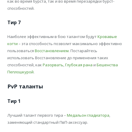
как во время бурста, так и во время перезарядки бурст-
способностей.
Тир 7
Наиболее эффективным в бою талантом будут
Кровавые
когти
– эта способность позволит максимально эффективно
пользоваться
Восстановлением
. Постарайтесь
использовать Восстановление до применения таких
способностей, как
Разорвать
,
Глубокая рана
и
Бешенства
Пеплошкурой
.
PvP таланты
Тир 1
Лучший талант первого тира –
Медальон гладиатора
,
заменяющий стандартный ПвП-аксессуар.