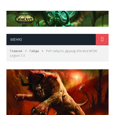
МЕНЮ
»
»
Главная
Гайды
PvP-гайд по Друиду (Feral) в WOW
Legion 7.3