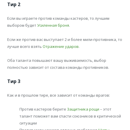
Тир 2
Если вы играете против команды кастеров, то лучшим
выбором будет
Усиленная броня
.
Если же против вас выступает 2 и более мили-противника, то
лучше всего взять
Отражение ударов
.
Оба таланта повышают вашу выживаемость, выбор
полностью зависит от состава команды противников.
Тир 3
Как и в прошлом тире, все зависит от команды врагов:
Против кастеров берите
Защитника рощи
– этот
талант поможет вам спасти союзников в критической
ситуации
Против мили-классов отлично сработают
Шипы