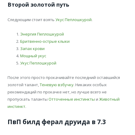
Второй золотой путь
Следующим стоит взять
Укус Пеплошкурой
.
Энергия Пеплошкурой
Бритвенно-острые клыки
Запах крови
Мощный укус
Укус Пеплошкурой
После этого просто прокачивайте последний оставшийся
золотой талант,
Теневую взбучку
. Никаких особых
рекомендаций по прокачке нет, но лучше всего не
пропускать таланты
Отточенные инстинкты
и
Животный
инстинкт
.
ПвП билд ферал друида в 7.3