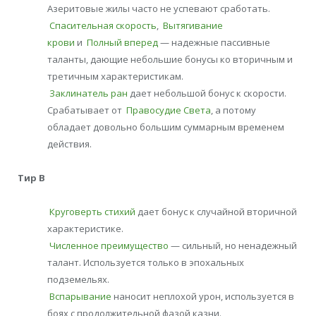
Азеритовые жилы часто не успевают сработать.
Спасительная скорость
,
Вытягивание
крови
и
Полный вперед
— надежные пассивные
таланты, дающие небольшие бонусы ко вторичным и
третичным характеристикам.
Заклинатель ран
дает небольшой бонус к скорости.
Срабатывает от
Правосудие Света
, а потому
обладает довольно большим суммарным временем
действия.
Тир В
Круговерть стихий
дает бонус к случайной вторичной
характеристике.
Численное преимущество
— сильный, но ненадежный
талант. Используется только в эпохальных
подземельях.
Вспарывание
наносит неплохой урон, используется в
боях с продолжительной фазой казни.