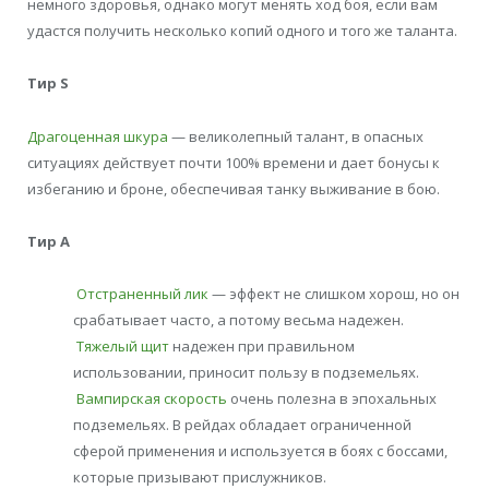
немного здоровья, однако могут менять ход боя, если вам
удастся получить несколько копий одного и того же таланта.
Тир S
Драгоценная шкура
— великолепный талант, в опасных
ситуациях действует почти 100% времени и дает бонусы к
избеганию и броне, обеспечивая танку выживание в бою.
Тир А
Отстраненный лик
— эффект не слишком хорош, но он
срабатывает часто, а потому весьма надежен.
Тяжелый щит
надежен при правильном
использовании, приносит пользу в подземельях.
Вампирская скорость
очень полезна в эпохальных
подземельях. В рейдах обладает ограниченной
сферой применения и используется в боях с боссами,
которые призывают прислужников.