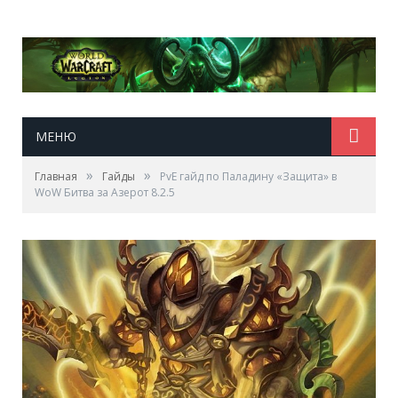
МЕНЮ
»
»
Главная
Гайды
PvE гайд по Паладину «Защита» в
WoW Битва за Азерот 8.2.5