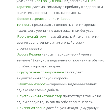
усиливает
Свет защитника
. Под действием
Гнев
карателя
дает максимальную прибавку к здоровью и
значительно повышает выживаемость.
Боевое сосредоточение
и
Боевая
точность
представляют ценность с точки зрения
исходящего урона и не дают защитных бонусов.
Раскатистый гром
— самый сильный талант с точки
зрения урона, однако этим его действие и
ограничивается.
Ярость Резана
наносит периодический урон в
течение 12 сек., но в подземельях противники обычно
погибают гораздо быстрее.
Скрупулезное планирование
также дает
внушительный бонус к скорости.
Защитник Азерот
— хороший и надежный талант,
однако его сложно добыть.
Неустойчивый катализатор
присутствует только на
одном предмете, но сам по себе талант неплох.
Приливная волна
дает бонус к исходящему урону и