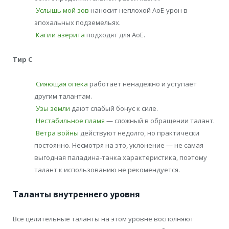
Услышь мой зов
наносит неплохой АоЕ-урон в
эпохальных подземельях.
Капли азерита
подходят для АоЕ.
Тир С
Сияющая опека
работает ненадежно и уступает
другим талантам.
Узы земли
дают слабый бонус к силе.
Нестабильное пламя
— сложный в обращении талант.
Ветра войны
действуют недолго, но практически
постоянно. Несмотря на это, уклонение — не самая
выгодная паладина-танка характеристика, поэтому
талант к использованию не рекомендуется.
Таланты внутреннего уровня
Все целительные таланты на этом уровне восполняют