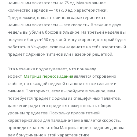
наивысшим показателем на 75 ед. Максимальное
количество зарядов — 10 (750 ед. характеристики).
Предположим, ваша вторичная характеристика с
наивысшим показателем — это скорость. В течение двух
недель вы убили 6 боссов в Ульдире. На третьей неделе вы
получите бонус +150 ед. к рейтингу скорости, который будет
работать в Ульдире, если вы наденете на себя азеритовый
предмет с Архивом титанов или Лазерной решеткой.
Эта механика подразумевает, что поначалу
эффект
Матрица пересозидания
является откровенно
слабым, но с каждой неделей становится все сильнее и
сильнее. Повторимся, если вы рейдите в Ульдире, вам
потребуется предмет с одним из специфичных талантов,
даже если ради него придется пожертвовать общим
уровнем предметов. Поскольку приоритетной
характеристикой для паладина-танка является скорость,
проследите за тем, чтобы Матрица пересозидания давала
вам бонус именно к этой характеристике.