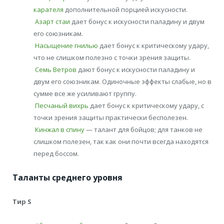
карателя
дополнительной порцией искусности.
Азарт стаи
дает бонус к искусности паладину и двум
его союзникам.
Насыщение гнилью
дает бонус к критическому удару,
что не слишком полезно с точки зрения защиты.
Семь Ветров
дают бонус к искусности паладину и
двум его союзникам. Одиночные эффекты слабые, но в
сумме все же усиливают группу.
Песчаный вихрь
дает бонус к критическому удару, с
точки зрения защиты практически бесполезен.
Кинжал в спину
— талант для бойцов; для танков не
слишком полезен, так как они почти всегда находятся
перед боссом.
Таланты среднего уровня
Тир S