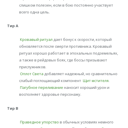
слишком полезен, если в бою постоянно участвует
всего одна цель.
Тир А
Кровавый ритуал
дает бонус к скорости, который
обновляется после смерти противника. Кровавый
ритуал хорошо работает в эпохальных подземельях,
а также в рейдовых боях, где боссы призывают
прислужников.
Оплот Света
добавляет надежный, но сравнительно
слабый поглощающий компонент
Щит мстителя
.
Пагубное переливание
наносит хороший урон и
восполняет здоровье персонажу.
Тир В
Праведное упорство
в обычных условиях немного