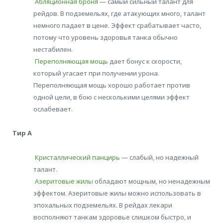
Абляционная броня
— самый сильный талант для
рейдов. В подземельях, где атакующих много, талант
немного падает в цене. Эффект срабатывает часто,
потому что уровень здоровья танка обычно
нестабилен.
Переполняющая мощь
дает бонус к скорости,
который угасает при получении урона.
Переполняющая мощь хорошо работает против
одной цели, в бою с несколькими целями эффект
ослабевает.
Тир А
Кристаллический панцирь
— слабый, но надежный
талант.
Азеритовые жилы
обладают мощным, но ненадежным
эффектом. Азеритовые жилы можно использовать в
эпохальных подземельях. В рейдах лекари
восполняют танкам здоровье слишком быстро, и