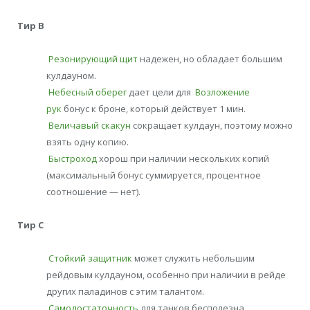
Тир В
Резонирующий щит
надежен, но обладает большим
кулдауном.
Небесный оберег
дает цели для
Возложение
рук
бонус к броне, который действует 1 мин.
Величавый скакун
сокращает кулдаун, поэтому можно
взять одну копию.
Быстроход
хорош при наличии нескольких копий
(максимальный бонус суммируется, процентное
соотношение — нет).
Тир С
Стойкий защитник
может служить небольшим
рейдовым кулдауном, особенно при наличии в рейде
других паладинов с этим талантом.
Самодостаточность
для танков бесполезна.