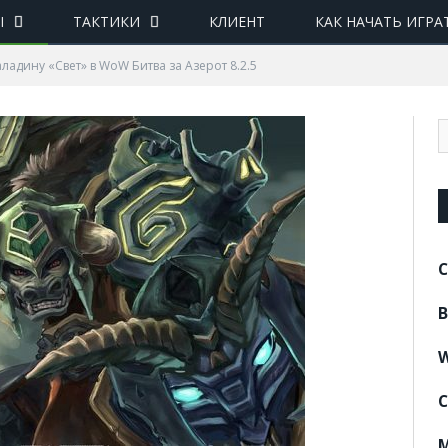
Ы
ТАКТИКИ
КЛИЕНТ
КАК НАЧАТЬ ИГРА
аладину «Свет» в WoW Битва за Азерот 8.2.5
C
B
W
C
M