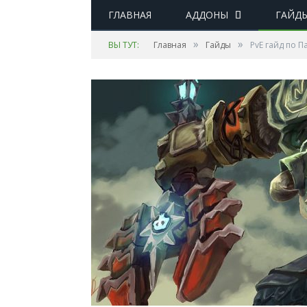
ГЛАВНАЯ
АДДОНЫ
ГАЙД
»
»
ВЫ ТУТ:
Главная
Гайды
PvE гайд по П