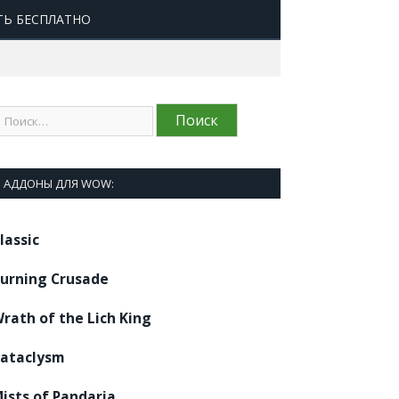
ТЬ БЕСПЛАТНО
АДДОНЫ ДЛЯ WOW:
lassic
urning Crusade
rath of the Lich King
ataclysm
ists of Pandaria