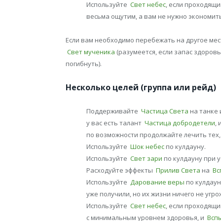
Используйте
Свет небес
, если проходящи
весьма ощутим, а вам не нужно экономить
Если вам необходимо перебежать на другое мес
Свет мученика
(разумеется, если запас здоровь
погибнуть).
Несколько целей (группа или рейд)
Поддерживайте
Частица Света
на танке 
у вас есть талант
Частица добродетели
,
по возможности продолжайте лечить тех, 
Используйте
Шок небес
по кулдауну.
Используйте
Свет зари
по кулдауну при у
Расходуйте эффекты
Прилив Света
на
Вс
Используйте
Дарование веры
по кулдаун
уже получили, но их жизни ничего не угро
Используйте
Свет небес
, если проходящ
с минимальным уровнем здоровья, и
Всп