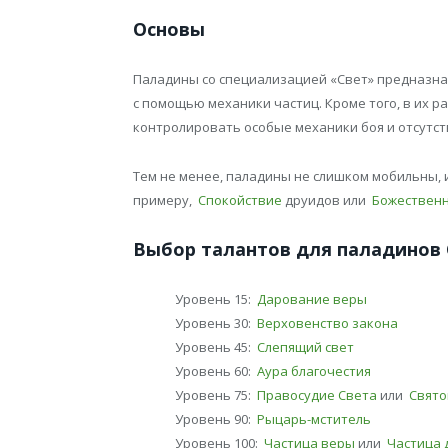
Основы
Паладины со специализацией «Свет» предназнач
с помощью механики частиц. Кроме того, в их 
контролировать особые механики боя и отсутст
Тем не менее, паладины не слишком мобильны, и
примеру,
Спокойствие
друидов или
Божественн
Выбор талантов для паладинов 
Уровень 15:
Дарование веры
Уровень 30:
Верховенство закона
Уровень 45:
Слепящий свет
Уровень 60:
Аура благочестия
Уровень 75:
Правосудие Света
или
Свято
Уровень 90:
Рыцарь-мститель
Уровень 100:
Частица веры
или
Частица 