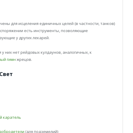
ены для исцеления единичных целей (в частности, танков)
распоряжении есть инструменты, позволяющие
вующие у других лекарей.
 у них нет рейдовых кулдаунов, аналогичных, к
ый гимн
жрецов.
Свет
й каратель
добродетели
(для подземелий)