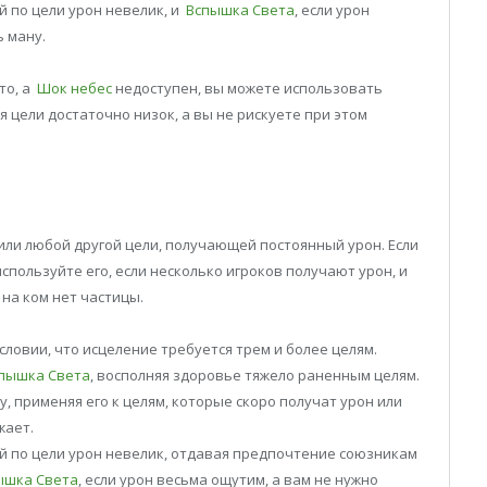
й по цели урон невелик, и
Вспышка Света
, если урон
 ману.
то, а
Шок небес
недоступен, вы можете использовать
я цели достаточно низок, а вы не рискуете при этом
или любой другой цели, получающей постоянный урон. Если
 используйте его, если несколько игроков получают урон, и
на ком нет частицы.
словии, что исцеление требуется трем и более целям.
пышка Света
, восполняя здоровье тяжело раненным целям.
у, применяя его к целям, которые скоро получат урон или
жает.
ий по цели урон невелик, отдавая предпочтение союзникам
ышка Света
, если урон весьма ощутим, а вам не нужно