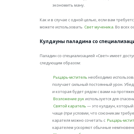
экономить ману.
Как и в случае с одной целью, если вам требуе
можете использовать
Свет мученика
. Во всех
Кулдауны паладина со специализац
Паладин со специализацией «Свет» имеет досту
следующим образом:
Рыцарь-мститель
необходимо использова
получает сильный постоянный урон. Убеди
и которая будет рядом с вами на протяже
Возложение рук
используется для спасен
Святой каратель
— это кулдаун, который 
чаще (при условии, что союзникам требуе
карателя можно сочетать с
Рыцарь-мсти
карателем ускоряют обычные немгновен