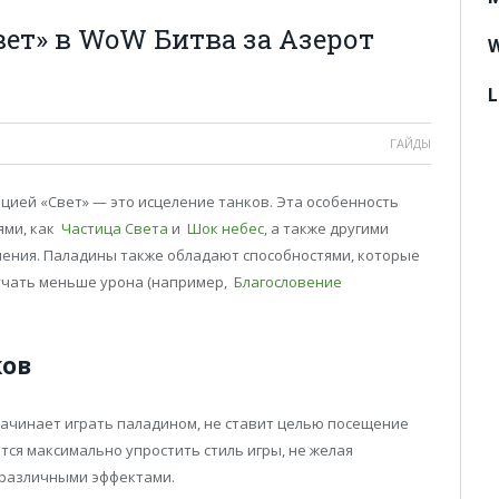
вет» в WoW Битва за Азерот
W
L
ГАЙДЫ
цией «Свет» — это исцеление танков. Эта особенность
ями, как
Частица Света
и
Шок небес
, а также другими
ения. Паладины также обладают способностями, которые
лучать меньше урона (например,
Благословение
ков
 начинает играть паладином, не ставит целью посещение
тся максимально упростить стиль игры, не желая
 различными эффектами.