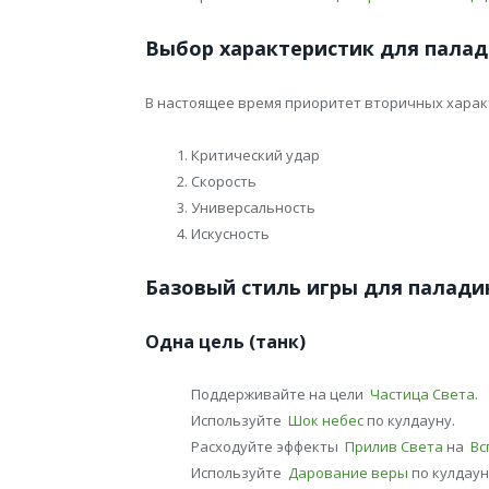
Выбор характеристик для палад
В настоящее время приоритет вторичных характ
Критический удар
Скорость
Универсальность
Искусность
Базовый стиль игры для паладин
Одна цель (танк)
Поддерживайте на цели
Частица Света
.
Используйте
Шок небес
по кулдауну.
Расходуйте эффекты
Прилив Света
на
Вс
Используйте
Дарование веры
по кулдаун