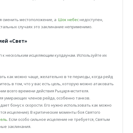
тся сменить местоположение, а
Шок небес
недоступен,
 остальных случаях это заклинание неприменимо.
ией «Свет»
п к нескольким исцеляющим кулдаунам. Используйте их
ть как можно чаще, желательно в те периоды, когда рейд
тесь в том, что у вас есть цель, которую можно атаковать
нии всего времени действия Рыцаря-мстителя.
ия умирающих членов рейда, особенно танков.
дает бонус к скорости. Его нужно использовать как можно
тся исцеление). В критические моменты боя Святого
тель
. Если особо сильное исцеление не требуется, Святым
ные заклинания.