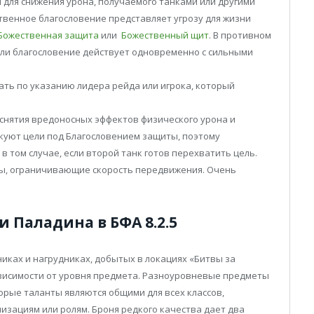
 для снижения урона, получаемого танками или другими
твенное благословение представляет угрозу для жизни
Божественная защита
или
Божественный щит
. В противном
сли благословение действует одновременно с сильными
ть по указанию лидера рейда или игрока, который
 снятия вредоносных эффектов физического урона и
акуют цели под Благословением защиты, поэтому
в том случае, если второй танк готов перехватить цель.
ы, ограничивающие скорость передвижения. Очень
 Паладина в БФА 8.2.5
ках и нагрудниках, добытых в локациях «Битвы за
ависимости от уровня предмета. Разноуровневые предметы
орые таланты являются общими для всех классов,
зациям или ролям. Броня редкого качества дает два