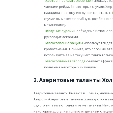
Жертвенное благословение
используется
членами рейда. В некоторых случаях Жер
паладина, поэтому его лучше сочетать с
случае вы можете погибнуть (особенно е
механиками).
Владение аурами
необходимо использова
руководит лекарями.
Благословение защиты
используется для
кровотечения. Помните, что боссы не ат
используйте ее на текущего танка только 
Благословенная свобода
снимает эффект
полезна в некоторых ситуациях.
2. Азеритовые таланты Холи
Азеритовые таланты бывают в шлемах, наплечни
Азерот». Азеритовые таланты скалируются в з
одного типа имеют одни и те же таланты. Некот
некоторые доступны только отдельным специали