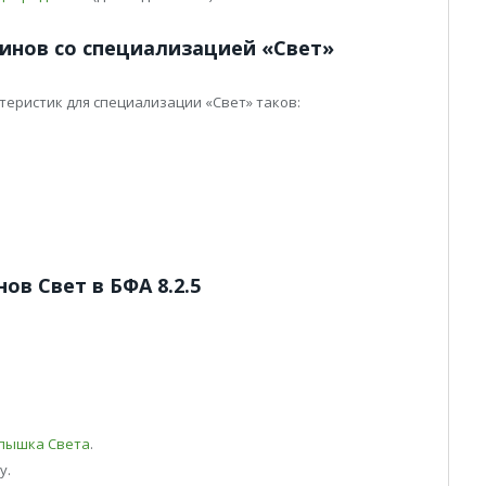
инов со специализацией «Свет»
еристик для специализации «Свет» таков:
ов Свет в БФА 8.2.5
пышка Света
.
у.