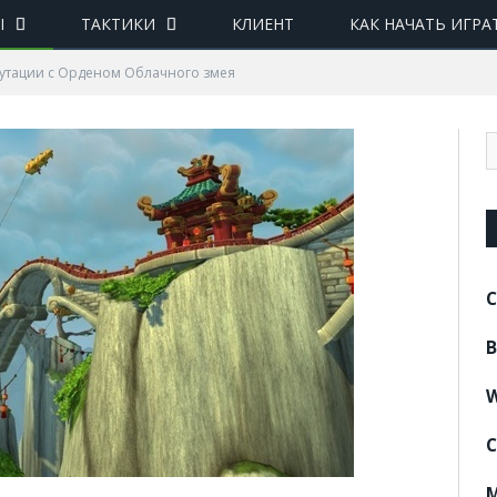
Ы
ТАКТИКИ
КЛИЕНТ
КАК НАЧАТЬ ИГРА
утации с Орденом Облачного змея
C
B
W
C
M