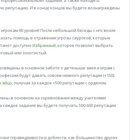
 «профессиональные» задания, а также находить
ую репутацию. И в конце концов вы будете вознаграждены
игрокам 90 уровня! После небольшой беседы с нпс возле
казать помощь в отражении угрозы сауроков, которые
станет доступно
Избранный
, которое позволит выбрать
итовый или золотистый.
освящены в основном заботе о детеныше змея и играм с
офессии будут давать совсем немного репутации (+150).
е яйцо
, получая за каждое +500 репутации с орденом.
лены в основном на соревнования между учителями
 За каждое задание вы будете получать 500-600 репутации.
очки справедливости и доблести, как большинство других