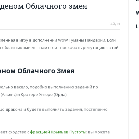
рденом Облачного змея
W
ГАЙДЫ
L
вленная в игру в дополнении WoW Туманы Пандарии. Если
х облачных змеев – вам стоит прокачать репутацию с этой
еном Облачного Змея
вольно весело, подобно выполнению заданий по
льянс) и Кратере Унгоро (Орда).
цо дракона и будете выполнять задания, постепенно
еет сходство с
фракцией Крыльев Пустоты
: вы можете