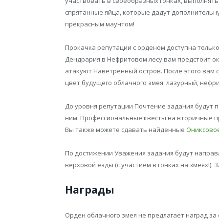
участвовать в своеобразных гонках, выполнять
спрятанные яйца, которые дадут дополнительн
прекрасным маунтом!
Прокачка репутации с орденом доступна только 
Дендрария в Нефритовом лесу вам предстоит о
атакуют Наветренный остров. После этого вам 
цвет будущего облачного змея: лазурный, нефр
До уровня репутации Почтение задания будут п
ним. Профессиональные квесты на вторичные пр
Вы также можете сдавать найденные
Ониксово
По достижении Уважения задания будут направ
верховой езды (с участием в гонках на змеях!).
Награды
Орден облачного змея не предлагает наград за 