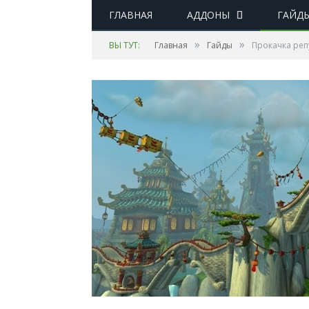
ГЛАВНАЯ
АДДОНЫ
ГАЙД
»
»
ВЫ ТУТ:
Главная
Гайды
Прокачка реп