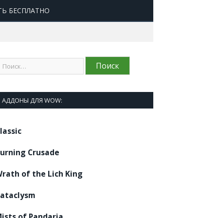
ТЬ БЕСПЛАТНО
АДДОНЫ ДЛЯ WOW:
lassic
urning Crusade
rath of the Lich King
ataclysm
ists of Pandaria