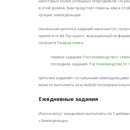
некоторых более успешных огородников. Он реш
в этой долине. Вам предстоит помочь ему в этой
лучших земледельцев.
Начальная цепочка заданий закончится с получе
принесете ей Лук-шалот, выращенный на ферме
получите
Ржавая лейка
:
первое задание:
Растениеводство I: семе
последнее задание:
Растениеводство VI: 
Цепочки заданий с остальными земледельцами 
можете выполнять их в любой последовательнос
Ежедневные задания
Игроки могут ежедневно выполнять по 5 дейлик
«Земледельцы».