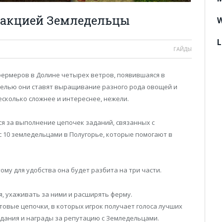
ракцией Земледельцы
W
L
ГАЙДЫ
 фермеров в Долине четырех ветров, появившаяся в
елью они ставят выращивание разного рода овощей и
есколько сложнее и интереснее, нежели.
я за выполнение цепочек заданий, связанных с
10 земледельцами в Полугорье, которые помогают в
му для удобства она будет разбита на три части.
я, ухаживать за ними и расширять ферму.
стовые цепочки, в которых игрок получает голоса лучших
дания и награды за репутацию с Земледельцами.