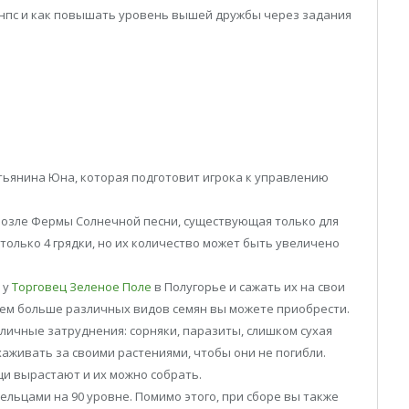
с нпс и как повышать уровень вышей дружбы через задания
тьянина Юна, которая подготовит игрока к управлению
возле Фермы Солнечной песни, существующая только для
только 4 грядки, но их количество может быть увеличено
 у
Торговец Зеленое Поле
в Полугорье и сажать их на свои
тем больше различных видов семян вы можете приобрести.
личные затруднения: сорняки, паразиты, слишком сухая
ухаживать за своими растениями, чтобы они не погибли.
и вырастают и их можно собрать.
ельцами на 90 уровне. Помимо этого, при сборе вы также