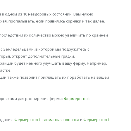
 в одном из 10 нездоровых состояний. Вам нужно
ухая, пропалывать, если появились сорняки и так далее.
Впоследствии их количество можно увеличить по крайней
с Земледельцами, в которой мы подружитесь с
орья, откроет дополнительные грядки.
ракции будет немного улучшать вашу ферму. Например,
астке.
ции также позволит приглашать их поработать на вашей
сорняками для расширения фермы:
Фермерство I:
адания:
Фермерство II: сломанная повозка
и
Фермерство I: