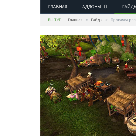
ГЛАВНАЯ
АДДОНЫ
ГАЙД
»
»
ВЫ ТУТ:
Главная
Гайды
Прокачка реп