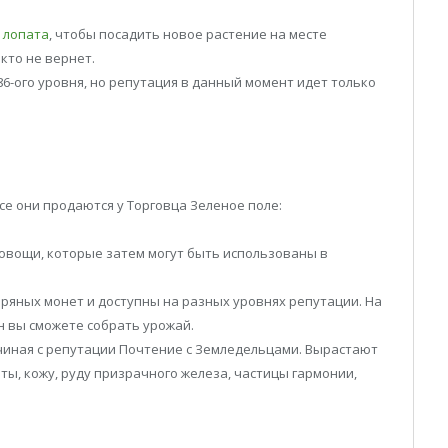
 лопата
, чтобы посадить новое растение на месте
кто не вернет.
6-ого уровня, но репутация в данный момент идет только
Все они продаются у Торговца Зеленое поле:
овощи, которые затем могут быть использованы в
бряных монет и доступны на разных уровнях репутации. На
н вы сможете собрать урожай.
чиная с репутации Почтение с Земледельцами. Вырастают
ты, кожу, руду призрачного железа, частицы гармонии,