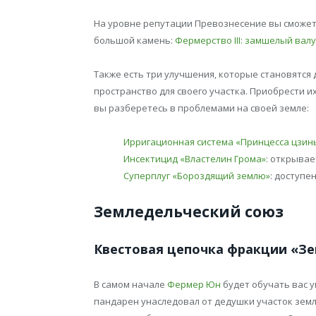
На уровне репутации Превознесение вы сможете
большой камень:
Фермерство III: замшелый вал
Также есть три улучшения, которые становятся 
пространство для своего участка. Приобрести и
вы разберетесь в проблемами на своей земле:
Ирригационная система «Принцесса цзин
Инсектицид «Властелин Грома»
: открывае
Суперплуг «Бороздящий землю»
: доступе
Земледельческий союз
Квестовая цепочка фракции «З
В самом начале
Фермер Юн
будет обучать вас 
пандарен унаследовал от дедушки участок земли