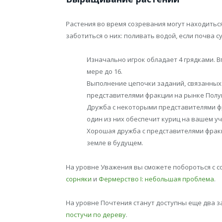
Растения во время созревания могут находиться
заботиться о них: поливать водой, если почва с
Изначально игрок обладает 4 грядками. 
мере до 16.
Выполнение цепочки заданий, связанных 
представителями фракции на рынке Полуг
Дружба с некоторыми представителями ф
один из них обеспечит куриц на вашем уч
Хорошая дружба с представителями фрак
земле в будущем.
На уровне Уважения вы сможете побороться с 
сорняки
и
Фермерство I: небольшая проблема
.
На уровне Почтения станут доступны еще два з
постучи по дереву
.