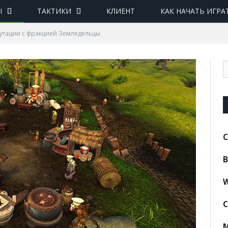
Ы
ТАКТИКИ
КЛИЕНТ
КАК НАЧАТЬ ИГРА
утации с фракцией Земледельцы
C
B
W
C
M