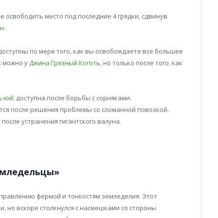
 освободить место под последние 4 грядки, сдвинув
ун
.
доступны по мере того, как вы освобождаете все большее
х можно у
Джина Грязный Коготь
, но только после того, как
ь-юй
: доступна после борьбы с сорняками.
тся после решения проблемы со сломанной повозкой.
н после устранения гигантского валуна.
емледельцы»
управлению фермой и тонкостям земледелия. Этот
, но вскоре столкнулся с насмешками со стороны