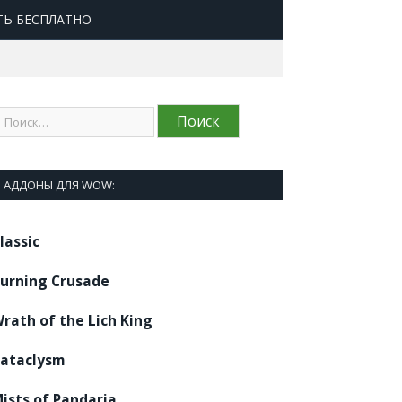
ТЬ БЕСПЛАТНО
АДДОНЫ ДЛЯ WOW:
lassic
urning Crusade
rath of the Lich King
ataclysm
ists of Pandaria