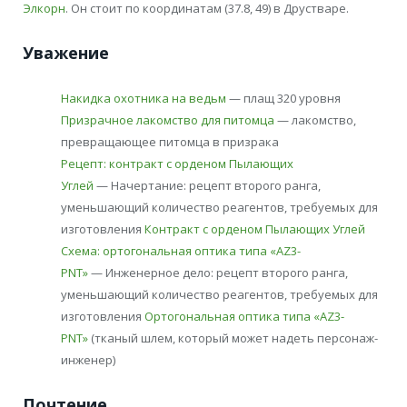
Элкорн
. Он стоит по координатам (37.8, 49) в Друстваре.
Уважение
Накидка охотника на ведьм
— плащ 320 уровня
Призрачное лакомство для питомца
— лакомство,
превращающее питомца в призрака
Рецепт: контракт с орденом Пылающих
Углей
— Начертание: рецепт второго ранга,
уменьшающий количество реагентов, требуемых для
изготовления
Контракт с орденом Пылающих Углей
Схема: ортогональная оптика типа «AZ3-
PNT»
— Инженерное дело: рецепт второго ранга,
уменьшающий количество реагентов, требуемых для
изготовления
Ортогональная оптика типа «AZ3-
PNT»
(тканый шлем, который может надеть персонаж-
инженер)
Почтение