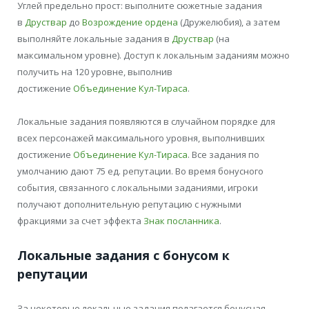
Углей предельно прост: выполните сюжетные задания
в
Друствар
до
Возрождение ордена
(Дружелюбия), а затем
выполняйте локальные задания в
Друствар
(на
максимальном уровне). Доступ к локальным заданиям можно
получить на 120 уровне, выполнив
достижение
Объединение Кул-Тираса
.
Локальные задания появляются в случайном порядке для
всех персонажей максимального уровня, выполнивших
достижение
Объединение Кул-Тираса
. Все задания по
умолчанию дают 75 ед. репутации. Во время бонусного
события, связанного с локальными заданиями, игроки
получают дополнительную репутацию с нужными
фракциями за счет эффекта
Знак посланника
.
Локальные задания с бонусом к
репутации
За некоторые локальные задания полагается бонусная