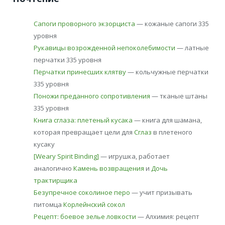
Сапоги проворного экзорциста
— кожаные сапоги 335
уровня
Рукавицы возрожденной непоколебимости
— латные
перчатки 335 уровня
Перчатки принесших клятву
— кольчужные перчатки
335 уровня
Поножи преданного сопротивления
— тканые штаны
335 уровня
Книга сглаза: плетеный кусака
— книга для шамана,
которая превращает цели для
Сглаз
в плетеного
кусаку
[Weary Spirit Binding]
— игрушка, работает
аналогично
Камень возвращения
и
Дочь
трактирщика
Безупречное соколиное перо
— учит призывать
питомца
Корлейнский сокол
Рецепт: боевое зелье ловкости
— Алхимия: рецепт