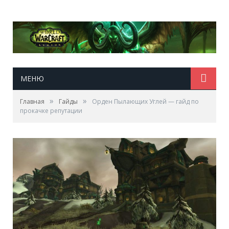
МЕНЮ
»
»
Главная
Гайды
Орден Пылающих Углей — гайд по
прокачке репутации