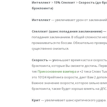
Интеллект
>
15% Спелхит
>
Скорость (до бр
брэкпоинта)
Интеллект
— увеличивает урон от заклинаний
Спеллхит (шанс попадания заклинанием) —
попадания заклинанием. В общей сложности нео
промахиваться по боссам. Обязательно проверь
существенно снизиться.
Скорость — у
меньшает время каста и скорость
брэкпоинта, которые Вы сможете достичь. Перв
тик
Прикосновение вампира
и +2 тика Слово Т
это 10124 Hрейтинга скорости, дает Вам 2 допо
Важное значение скорости, которое сильно вли
брэкпоинта, также будет хорошо влиять на ДПС.
Крит
— увеличивает шанс критического удара.