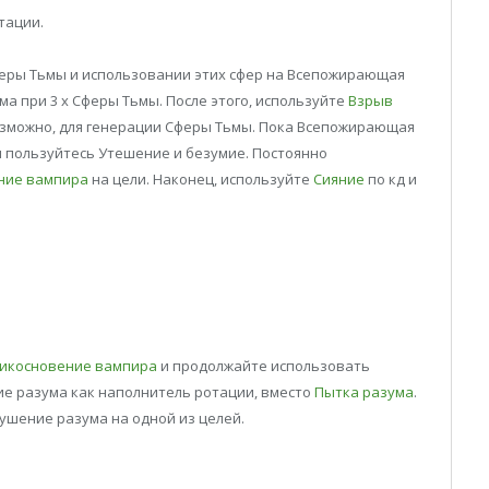
тации.
еры Тьмы и использовании этих сфер на Всепожирающая
 при 3 х Сферы Тьмы. После этого, используйте
Взрыв
возможно, для генерации Сферы Тьмы. Пока Всепожирающая
 пользуйтесь Утешение и безумие. Постоянно
ние вампира
на цели. Наконец, используйте
Сияние
по кд и
икосновение вампира
и продолжайте использовать
ие разума как наполнитель ротации, вместо
Пытка разума
.
сушение разума на одной из целей.