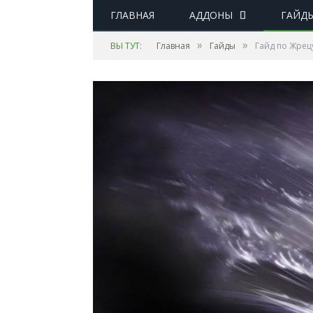
ГЛАВНАЯ
АДДОНЫ
ГАЙД
»
»
ВЫ ТУТ:
Главная
Гайды
Гайд по Жрецу