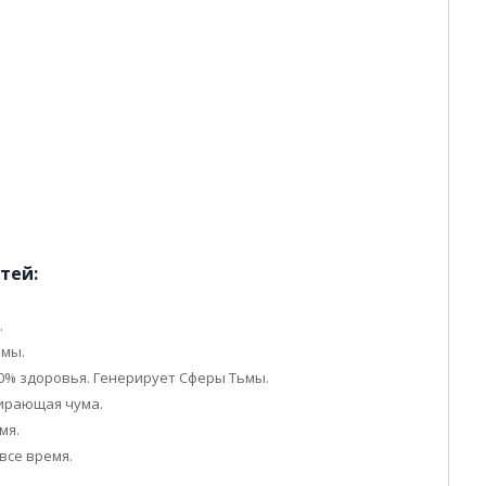
тей:
.
ьмы.
 20% здоровья. Генерирует Сферы Тьмы.
жирающая чума.
мя.
все время.