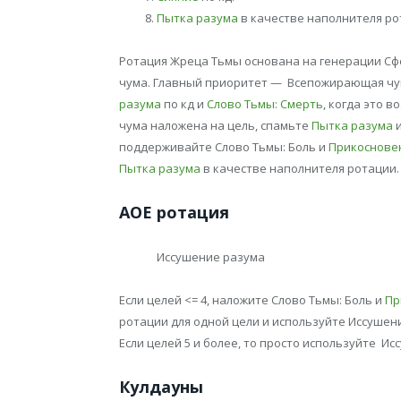
Пытка разума
в качестве наполнителя ро
Ротация Жреца Тьмы основана на генерации Сф
чума. Главный приоритет — Всепожирающая чума
разума
по кд и
Слово Тьмы: Смерть
, когда это 
чума наложена на цель, спамьте
Пытка разума
и
поддерживайте Слово Тьмы: Боль и
Прикоснове
Пытка разума
в качестве наполнителя ротации.
АОЕ ротация
Иссушение разума
Если целей <= 4, наложите Слово Тьмы: Боль и
Пр
ротации для одной цели и используйте Иссушен
Если целей 5 и более, то просто используйте Ис
Кулдауны