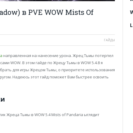
adow) в PVE WOW Mists Of
W
L
ГАЙДЫ
а
направленная на нанесение урона. Жрец Тьмы потерпел
сами WOW. В этом гайде по Жрецу Тьмы в WOW 5.4.8 я
ыбрать для игры Жрецом Тьмы, о приоритете использования
другом. Надеюсь этот гайд поможет Вам быстрее освоить
ки
ик Жреца Тьмы в WOW 5.4 Mists of Pandaria ыглядит