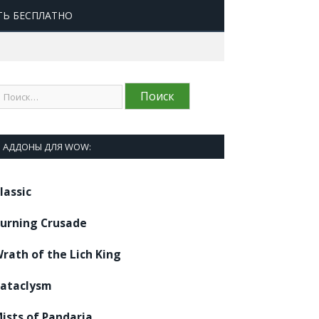
ТЬ БЕСПЛАТНО
АДДОНЫ ДЛЯ WOW:
lassic
urning Crusade
rath of the Lich King
ataclysm
ists of Pandaria