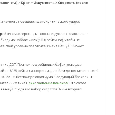
экпоинта)
>
Крит = Искусность
>
Скорость (после
 и немного повышает шанс критического удара.
 р
ейтинг мастерства, меткости и дух повышают шанс
бходимо набрать 15% (5100 рейтинга), чтобы не
те свой уровень спеллхита, иначе Ваш ДПС может
 тика ДОТ. При полных рейдовых бафах, есть два
ый — 8085 рейтинга скорости, даст Вам дополнительные +1
ьмы: Боль и Всепожирающая чума. Следующий брэкпоинт —
лнительных тика
Прикосновение вампира
. Это самое
яет на ДПС, однако набор скорости Выше второго