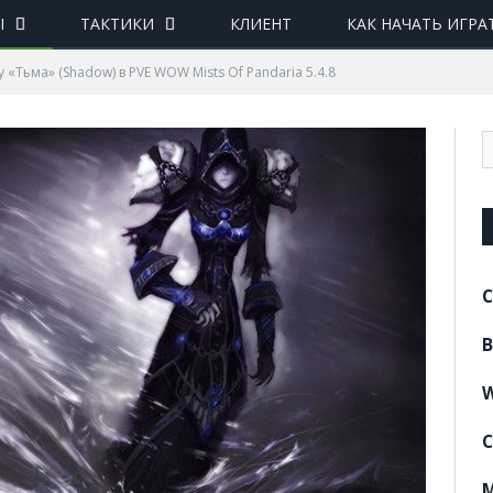
Ы
ТАКТИКИ
КЛИЕНТ
КАК НАЧАТЬ ИГРА
 «Тьма» (Shadow) в PVE WOW Mists Of Pandaria 5.4.8
C
B
W
C
M