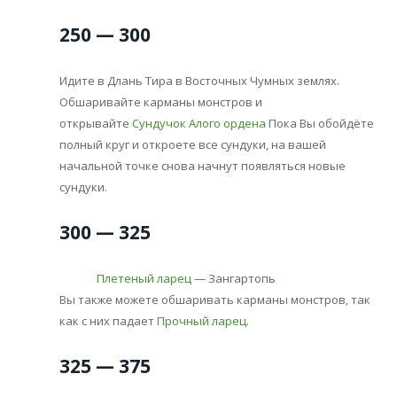
250 — 300
Идите в Длань Тира в Восточных Чумных землях.
Обшаривайте карманы монстров и
открывайте
Сундучок Алого ордена
Пока Вы обойдёте
полный круг и откроете все сундуки, на вашей
начальной точке снова начнут появляться новые
сундуки.
300 — 325
Плетеный ларец
— Зангартопь
Вы также можете обшаривать карманы монстров, так
как с них падает
Прочный ларец
.
325 — 375