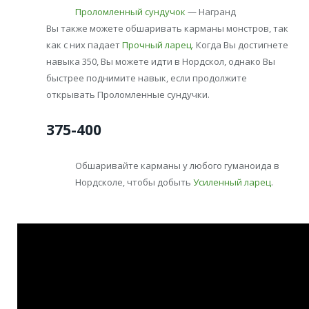
Проломленный сундучок
— Награнд
Вы также можете обшаривать карманы монстров, так
как с них падает
Прочный ларец
. Когда Вы достигнете
навыка 350, Вы можете идти в Нордскол, однако Вы
быстрее поднимите навык, если продолжите
открывать Проломленные сундучки.
375-400
Обшаривайте карманы у любого гуманоида в
Нордсколе, чтобы добыть
Усиленный ларец
.