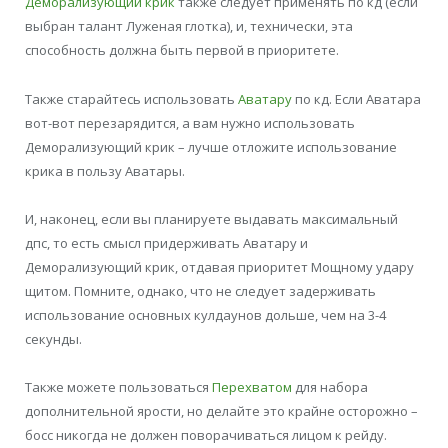
Деморализующий крик
также следует применять по кд (если
выбран талант Луженая глотка), и, технически, эта
способность должна быть первой в приоритете.
Также старайтесь использовать
Аватару
по кд. Если Аватара
вот-вот перезарядится, а вам нужно использовать
Деморализующий крик – лучше отложите использование
крика в пользу Аватары.
И, наконец, если вы планируете выдавать максимальный
дпс, то есть смысл придерживать Аватару и
Деморализующий крик, отдавая приоритет Мощному удару
щитом. Помните, однако, что не следует задерживать
использование основных кулдаунов дольше, чем на 3-4
секунды.
Также можете пользоваться
Перехватом
для набора
дополнительной ярости, но делайте это крайне осторожно –
босс никогда не должен поворачиваться лицом к рейду.