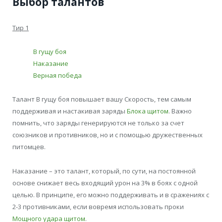
Выбор талантов
Тир 1
В гущу боя
Наказание
Верная победа
Талант В гущу боя повышает вашу Скорость, тем самым
поддерживая и настакивая заряды
Блока щитом
. Важно
помнить, что заряды генерируются не только за счет
союзников и противников, но и с помощью дружественных
питомцев.
Наказание – это талант, который, по сути, на постоянной
основе снижает весь входящий урон на 3% в боях с одной
целью. В принципе, его можно поддерживать и в сражениях с
2-3 противниками, если вовремя использовать проки
Мощного удара щитом
.