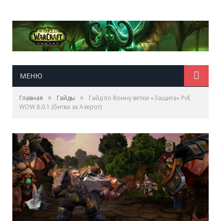
МЕНЮ
»
»
Главная
Гайды
Гайд по Воину ветки «Защита» PvE
WOW 8.0.1 (битва за Азерот)