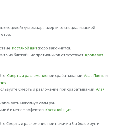
ольких целей) для рыцаря смерти со специализацией
тетов:
йствие
Костяной щит
скоро закончится.
ком-то из ближайших противников отсутствует
Кровавая
уйте
Смерть и разложение
при срабатывании
Алая Плеть
и
ение
.
спользуйте Смерть и разложение при срабатывании
Алая
акапливать максимум силы рун.
чии 6 и менее эффектов
Костяной щит
.
те Смерть и разложение при наличии 3 и более рун и