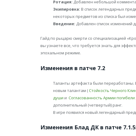
Ротация:
Добавлен небольшой коммента
Экипировка:
В список легендарных пред
некоторых предметов из списка был изме
Введение:
Добавлен список изменений дл
Гайд по рыцарю смерти со специализацией «Кровь
вы узнаете все, что требуется знать для эффе
эпохальном режиме.
Изменения в патче 7.2
Таланты артефакта были переработаны. Вл
новым талантам (
Стойкость Черного Кли
души
и
Согласованность Армии погибели
дополнительный (четвертый) ранг.
В игре появился новый легендарный пре
Изменения Блад ДК в патче 7.1.5