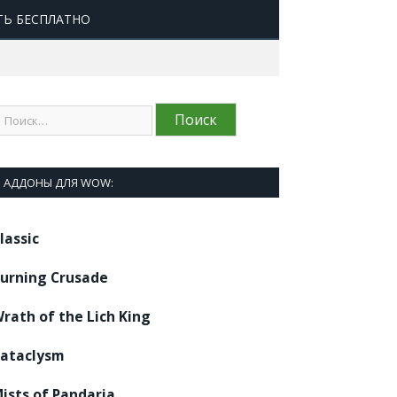
ТЬ БЕСПЛАТНО
АДДОНЫ ДЛЯ WOW:
lassic
urning Crusade
rath of the Lich King
ataclysm
ists of Pandaria