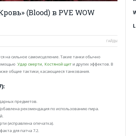
Кровь» (Blood) в PVE WOW
W
L
ГАЙДЫ
тся на сильное самоисцеление. Такие танки обычно
 помощью
Удар смерти
,
Костяной щит
и других эффектов. В
также общие тактики, касающиеся танкования.
):
дарных предметов.
обавлена рекомендация по использованию пира.
й.
рти (исправлена опечатка).
акта для патча 7.2.