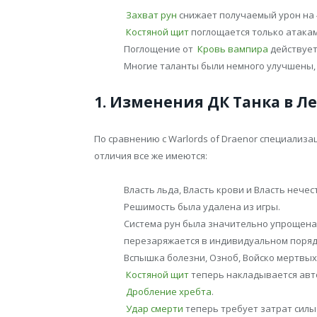
Захват рун
снижает получаемый урон на 4
Костяной щит
поглощается только атакам
Поглощение от
Кровь вампира
действует
Многие таланты были немного улучшены
1. Изменения ДК Танка в Л
По сравнению с Warlords of Draenor специализ
отличия все же имеются:
Власть льда, Власть крови и Власть нечес
Решимость была удалена из игры.
Система рун была значительно упрощена.
перезаряжается в индивидуальном поряд
Вспышка болезни, Озноб, Войско мертвых 
Костяной щит
теперь накладывается авт
Дробление хребта
.
Удар смерти
теперь требует затрат силы