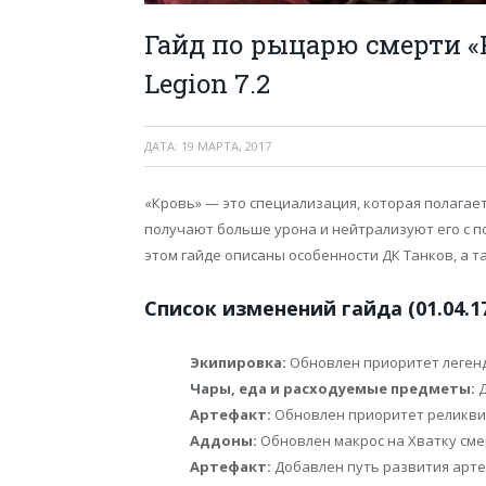
Гайд по рыцарю смерти «
Legion 7.2
ДАТА:
19 МАРТА, 2017
«Кровь» — это специализация, которая полагае
получают больше урона и нейтрализуют его с
этом гайде описаны особенности ДК Танков, а 
Список изменений гайда (01.04.17
Экипировка:
Обновлен приоритет леген
Чары, еда и расходуемые предметы:
Д
Артефакт:
Обновлен приоритет реликви
Аддоны:
Обновлен макрос на Хватку сме
Артефакт:
Добавлен путь развития артеф