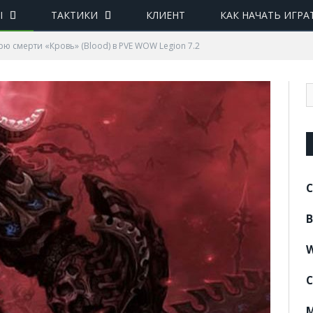
Ы
ТАКТИКИ
КЛИЕНТ
КАК НАЧАТЬ ИГРА
ю смерти «Кровь» (Blood) в PVE WOW Legion 7.2
C
B
W
C
M