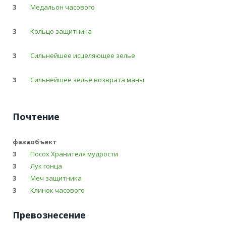
3
Медальон часового
3
Кольцо защитника
3
Сильнейшее исцеляющее зелье
3
Сильнейшее зелье возврата маны
Почтение
фаза
объект
3
Посох Хранителя мудрости
3
Лук гонца
3
Меч защитника
3
Клинок часового
Превознесение