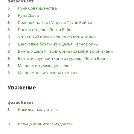
фаза
объект
5
Руна Совершенства
5
Руна Долга
3
Полевой паек из Ущелья Песни Войны
3
Паек из Ущелья Песни Войны
3
Усиленный паек из Ущелья Песни Войны
3
Шелковые бинты из Ущелья Песни Войны
3
Бинты Ущелья Песни Войны из магической ткани
3
Бинты из рунной ткани из ущелья Песни Войны
3
Мощное исцеляющее зелье
3
Мощное зелье возврата маны
Уважение
фаза
объект
3
Накидка смотрителя
3
Кольцо Хранителя мудрости