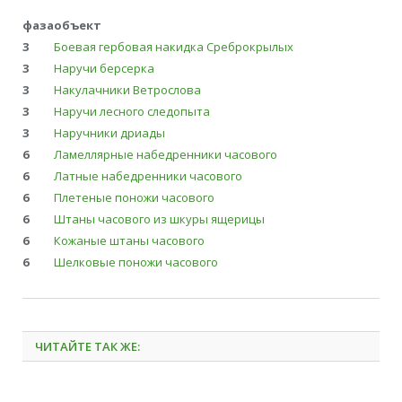
фаза
объект
3
Боевая гербовая накидка Среброкрылых
3
Наручи берсерка
3
Накулачники Ветрослова
3
Наручи лесного следопыта
3
Наручники дриады
6
Ламеллярные набедренники часового
6
Латные набедренники часового
6
Плетеные поножи часового
6
Штаны часового из шкуры ящерицы
6
Кожаные штаны часового
6
Шелковые поножи часового
ЧИТАЙТЕ ТАК ЖЕ: