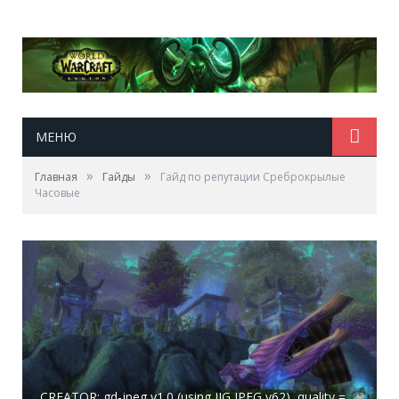
МЕНЮ
»
»
Главная
Гайды
Гайд по репутации Среброкрылые
Часовые
CREATOR: gd-jpeg v1.0 (using IJG JPEG v62), quality =