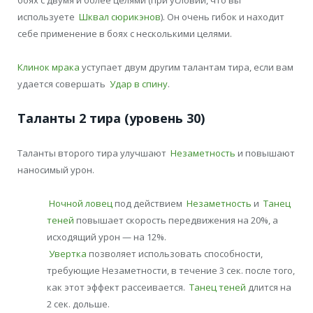
боях с двумя и более целями (при условии, что вы
используете
Шквал сюрикэнов
). Он очень гибок и находит
себе применение в боях с несколькими целями.
Клинок мрака
уступает двум другим талантам тира, если вам
удается совершать
Удар в спину
.
Таланты 2 тира (уровень 30)
Таланты второго тира улучшают
Незаметность
и повышают
наносимый урон.
Ночной ловец
под действием
Незаметность
и
Танец
теней
повышает скорость передвижения на 20%, а
исходящий урон — на 12%.
Увертка
позволяет использовать способности,
требующие Незаметности, в течение 3 сек. после того,
как этот эффект рассеивается.
Танец теней
длится на
2 сек. дольше.