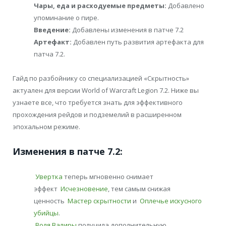
Чары, еда и расходуемые предметы:
Добавлено
упоминание о пире.
Введение:
Добавлены изменения в патче 7.2
Артефакт:
Добавлен путь развития артефакта для
патча 7.2.
Гайд по разбойнику со специализацией «Скрытность»
актуален для версии World of Warcraft Legion 7.2. Ниже вы
узнаете все, что требуется знать для эффективного
прохождения рейдов и подземелий в расширенном
эпохальном режиме.
Изменения в патче 7.2:
Увертка
теперь мгновенно снимает
эффект
Исчезновение
, тем самым снижая
ценность
Мастер скрытности
и
Оплечье искусного
убийцы
.
Воля Валиры
получила дополнительную