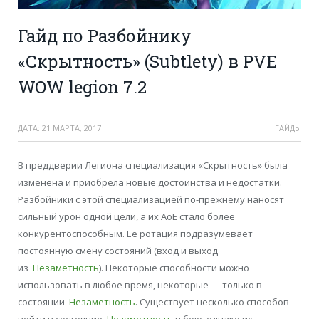
Гайд по Разбойнику
«Скрытность» (Subtlety) в PVE
WOW legion 7.2
ДАТА:
21 МАРТА, 2017
ГАЙДЫ
В преддверии Легиона специализация «Скрытность» была
изменена и приобрела новые достоинства и недостатки.
Разбойники с этой специализацией по-прежнему наносят
сильный урон одной цели, а их АоЕ стало более
конкурентоспособным. Ее ротация подразумевает
постоянную смену состояний (вход и выход
из
Незаметность
). Некоторые способности можно
использовать в любое время, некоторые — только в
состоянии
Незаметность
. Существует несколько способов
войти в состояние
Незаметность
в бою, однако их