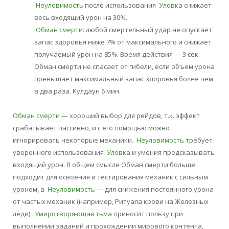
Неуловимость
после использования
Уловка
снижает
весь входящий урон на 30%.
Обман смерти
: любой смертельный удар не опускает
запас здоровья ниже 7% от максимального и снижает
получаемый урон на 85%. Время действия — 3 сек.
Обман смерти не спасает от гибели, если объем урона
превышает максимальный запас здоровья более чем
в два раза. Кулдаун 6 мин.
Обман смерти
— хороший выбор для рейдов, т.к. эффект
срабатывает пассивно, и с его помощью можно
игнорировать некоторые механики.
Неуловимость
требует
уверенного использования
Уловка
и умения предсказывать
входящий урон. В общем смысле Обман смерти больше
подходит для освоения и тестирования механик с сильным
уроном, а
Неуловимость
— для снижения постоянного урона
от частых механик (например, Ритуала крови на Железных
леди).
Умиротворяющая тьма
приносит пользу при
выполнении заданий и прохождении мирового контента,