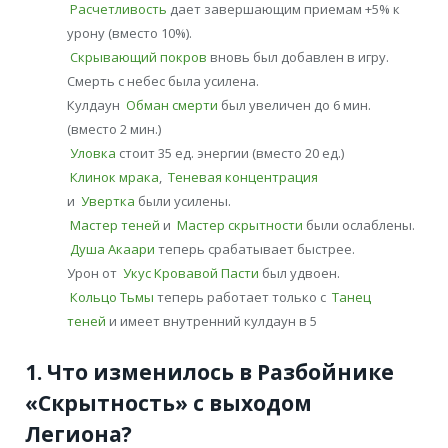
Расчетливость
дает завершающим приемам +5% к
урону (вместо 10%).
Скрывающий покров
вновь был добавлен в игру.
Смерть с небес была усилена.
Кулдаун
Обман смерти
был увеличен до 6 мин.
(вместо 2 мин.)
Уловка
стоит 35 ед. энергии (вместо 20 ед.)
Клинок мрака
,
Теневая концентрация
и
Увертка
были усилены.
Мастер теней
и
Мастер скрытности
были ослаблены.
Душа Акаари
теперь срабатывает быстрее.
Урон от
Укус Кровавой Пасти
был удвоен.
Кольцо Тьмы
теперь работает только с
Танец
теней
и имеет внутренний кулдаун в 5
1. Что изменилось в Разбойнике
«Скрытность» с выходом
Легиона?