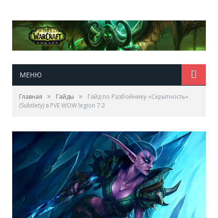
МЕНЮ
»
»
Главная
Гайды
Гайд по Разбойнику «Скрытность»
(Subtlety) в PVE WOW legion 7.2