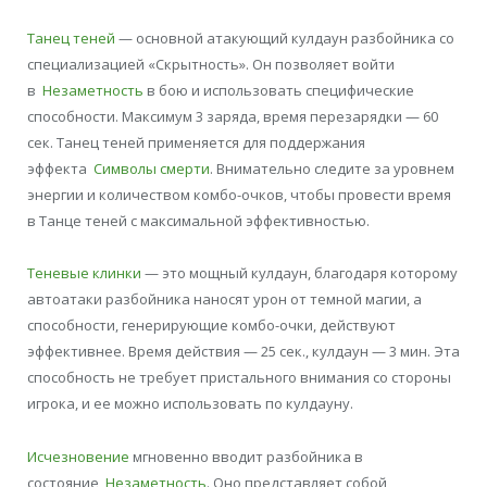
Танец теней
— основной атакующий кулдаун разбойника со
специализацией «Скрытность». Он позволяет войти
в
Незаметность
в бою и использовать специфические
способности. Максимум 3 заряда, время перезарядки — 60
сек. Танец теней применяется для поддержания
эффекта
Символы смерти
. Внимательно следите за уровнем
энергии и количеством комбо-очков, чтобы провести время
в Танце теней с максимальной эффективностью.
Теневые клинки
— это мощный кулдаун, благодаря которому
автоатаки разбойника наносят урон от темной магии, а
способности, генерирующие комбо-очки, действуют
эффективнее. Время действия — 25 сек., кулдаун — 3 мин. Эта
способность не требует пристального внимания со стороны
игрока, и ее можно использовать по кулдауну.
Исчезновение
мгновенно вводит разбойника в
состояние
Незаметность
. Оно представляет собой