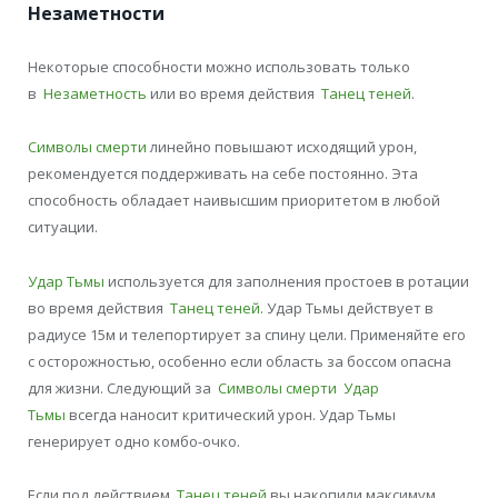
Незаметности
Некоторые способности можно использовать только
в
Незаметность
или во время действия
Танец теней
.
Символы смерти
линейно повышают исходящий урон,
рекомендуется поддерживать на себе постоянно. Эта
способность обладает наивысшим приоритетом в любой
ситуации.
Удар Тьмы
используется для заполнения простоев в ротации
во время действия
Танец теней
. Удар Тьмы действует в
радиусе 15м и телепортирует за спину цели. Применяйте его
с осторожностью, особенно если область за боссом опасна
для жизни. Следующий за
Символы смерти
Удар
Тьмы
всегда наносит критический урон. Удар Тьмы
генерирует одно комбо-очко.
Если под действием
Танец теней
вы накопили максимум