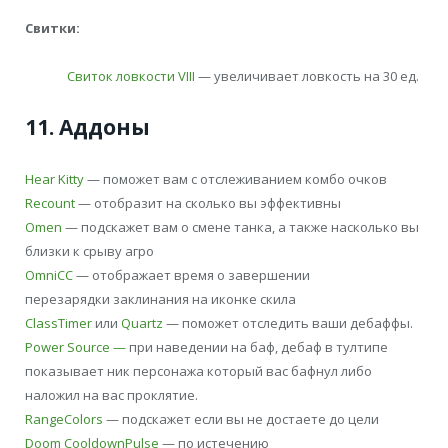
Свитки:
Свиток ловкости VIII
— увеличивает ловкость на 30 ед.
11. Аддоны
Hear Kitty
— поможет вам с отслеживанием комбо очков
Recount
— отобразит на сколько вы эффективны
Omen
— подскажет вам о смене танка, а также насколько вы
близки к срыву агро
OmniCC
— отображает время о завершении
перезарядки заклинания на иконке скила
ClassTimer
или
Quartz
— поможет отследить ваши дебаффы.
Power Source —
при наведении на баф, дебаф в тултипе
показывает ник персонажа который вас бафнул либо
наложил на вас проклятие.
RangeColors
— подскажет если вы не достаете до цели
Doom CooldownPulse
— по истечению