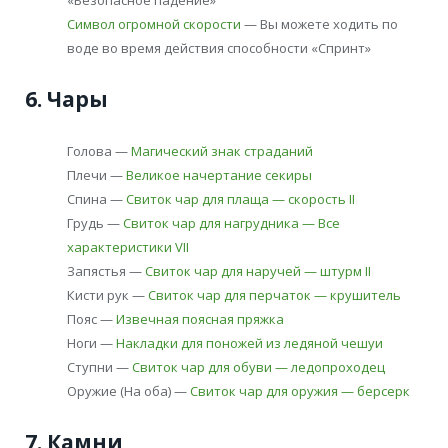
Символ огромной скорости
— Вы можете ходить по
воде во время действия способности «Спринт»
6. Чары
Голова —
Магический знак страданий
Плечи —
Великое начертание секиры
Спина —
Свиток чар для плаща — скорость II
Грудь —
Свиток чар для нагрудника — Все
характеристики VII
Запястья —
Свиток чар для наручей — штурм II
Кисти рук —
Свиток чар для перчаток — крушитель
Пояс —
Извечная поясная пряжка
Ноги —
Накладки для поножей из ледяной чешуи
Ступни —
Свиток чар для обуви — ледопроходец
Оружие (На оба) —
Свиток чар для оружия — берсерк
7. Камни