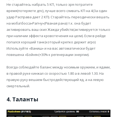
Не старайтесь набрать 5 КП, только зря потратите
время(потеряете дпс), лучше всего сливать КП на 4(За один
удар Расправа дает 2 КП). Старайтесь переодически вешать
на моба\босса»Рапчу»(Рваная рана) т.к. она будет
активировать ваш скил Жажда убийств(активируется только
при наличии эффекта кровотечения на цели). Если в рейде
попался хороший танк(который крепко держит агро)
Используйте «Ваниш» и на вас автоматически будет
повешена «Бойня»(+30% к регенерации энергии).
Всегда соблюдайте баланс между носимым оружием, и ядами,
в правой руке кинжал со скоростью 1.80 а в левой 1.30. На
правую руку вешаем быстродействующий яд, а на левую
смертельный.
4. Таланты