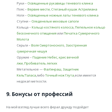
Руки –
Освященные рукавицы теневого клинка
Пояс –
Вервие мести
,
Стеганый кушак Астрилиана
Ноги –
Освященные ножные латы теневого клинка
Ступни –
Оледенелые меховые сапоги
Кольца –
Кольцо костяного колосса
,
Пепельное кольцо
бесконечного отмщения
или
Печатка Сумеречного
Молота
Серьги –
Воля Смертоносного
,
Заостренная
сумеречная чешуя
Оружие –
Падение Небес, крис вечной
лжи
,
Пробиватель легких
Метательное —
Фал’инраш, Защитник
Кель’Таласа
,либо
Точный нож Глута
,если имеется
недокап меткости.
9. Бонусы от профессий
На мой взгляд лучше всего ферал друиду подойдет