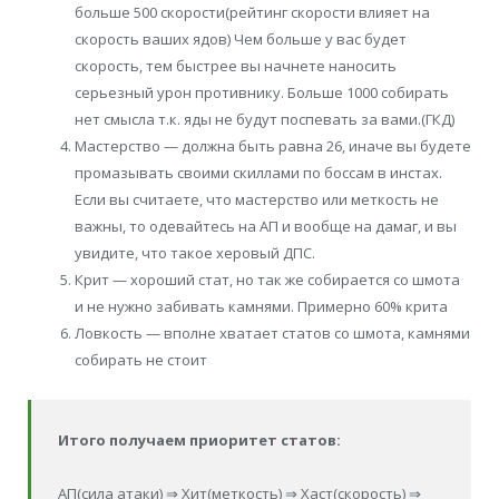
больше 500 скорости(рейтинг скорости влияет на
скорость ваших ядов) Чем больше у вас будет
скорость, тем быстрее вы начнете наносить
серьезный урон противнику. Больше 1000 собирать
нет смысла т.к. яды не будут поспевать за вами.(ГКД)
Мастерство — должна быть равна 26, иначе вы будете
промазывать своими скиллами по боссам в инстах.
Если вы считаете, что мастерство или меткость не
важны, то одевайтесь на АП и вообще на дамаг, и вы
увидите, что такое херовый ДПС.
Крит — хороший стат, но так же собирается со шмота
и не нужно забивать камнями. Примерно 60% крита
Ловкость — вполне хватает статов со шмота, камнями
собирать не стоит
Итого получаем приоритет статов:
АП(сила атаки) ⇒ Хит(меткость) ⇒ Хаст(скорость) ⇒