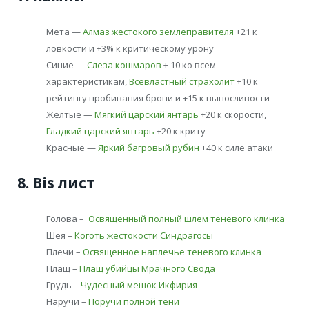
Мета —
Алмаз жестокого землеправителя
+21 к
ловкости и +3% к критическому урону
Синие —
Слеза кошмаров
+ 10 ко всем
характеристикам,
Всевластный страхолит
+10 к
рейтингу пробивания брони и +15 к выносливости
Желтые —
Мягкий царский янтарь
+20 к скорости,
Гладкий царский янтарь
+20 к криту
Красные —
Яркий багровый рубин
+40 к силе атаки
8. Bis
лист
Голова –
Освященный полный шлем теневого клинка
Шея –
Коготь жестокости Синдрагосы
Плечи –
Освященное наплечье теневого клинка
Плащ –
Плащ убийцы Мрачного Свода
Грудь –
Чудесный мешок Икфирия
Наручи –
Поручи полной тени