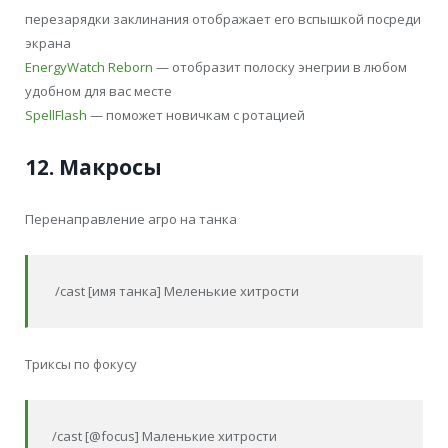
перезарядки заклинания отображает его вспышкой посреди
экрана
EnergyWatch Reborn
— отобразит полоску энегрии в любом
удобном для вас месте
SpellFlash
— поможет новичкам с ротацией
12. Макросы
Перенаправление агро на танка
/cast [имя танка] Меленькие хитрости
Триксы по фокусу
/cast [@focus] Маленькие хитрости