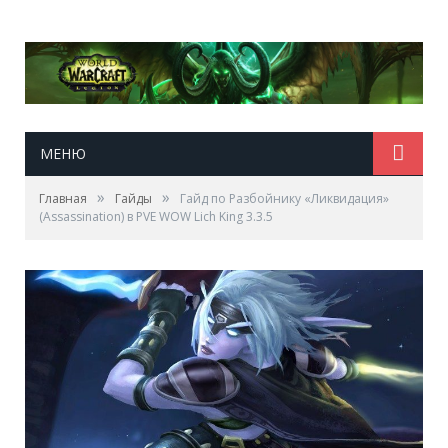
МЕНЮ
»
»
Главная
Гайды
Гайд по Разбойнику «Ликвидация»
(Assassination) в PVE WOW Lich King 3.3.5