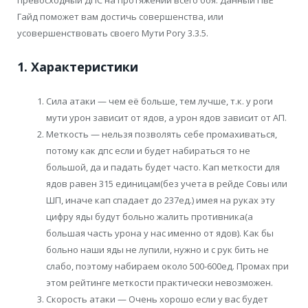
Гайд поможет вам достичь совершенства, или
усовершенствовать своего Мути Рогу 3.3.5.
1. Характеристики
Сила атаки — чем её больше, тем лучше, т.к. у роги
мути урон зависит от ядов, а урон ядов зависит от АП.
Меткость — нельзя позволять себе промахиваться,
потому как дпс если и будет набираться то не
большой, да и падать будет часто. Кап меткости для
ядов равен 315 единицам(без учета в рейде Совы или
ШП, иначе кап спадает до 237ед.) имея на руках эту
цифру яды будут больно жалить противника(а
большая часть урона у нас именно от ядов). Как бы
больно наши яды не лупили, нужно и с рук бить не
слабо, поэтому набираем около 500-600ед. Промах при
этом рейтинге меткости практически невозможен.
Скорость атаки — Очень хорошо если у вас будет