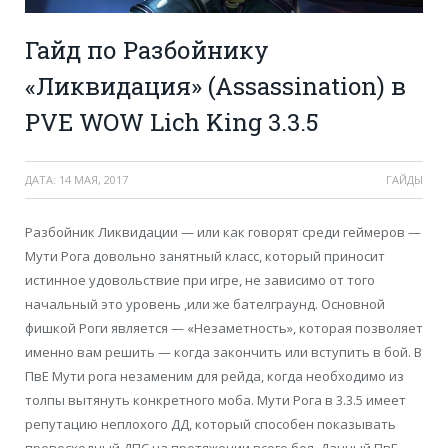
Гайд по Разбойнику
«Ликвидация» (Assassination) в
PVE WOW Lich King 3.3.5
ДАТА:
14 МАЯ, 2017
ГАЙДЫ
Разбойник Ликвидации — или как говорят среди геймеров —
Мути Рога довольно занятный класс, который приносит
истинное удовольствие при игре, не зависимо от того
начальный это уровень ,или же бателграунд. Основной
фишкой Роги является — «Незаметность», которая позволяет
именно вам решить — когда закончить или вступить в бой. В
ПвЕ Мути рога незаменим для рейда, когда необходимо из
толпы вытянуть конкретного моба. Мути Рога в 3.3.5 имеет
репутацию неплохого ДД, который способен показывать
превосходный ДПС на протяжении всего боя. Данный ПвЕ