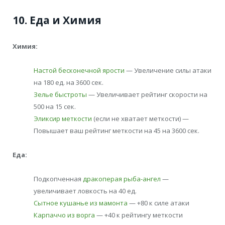
10. Еда и Химия
Химия:
Настой бесконечной ярости
— Увеличение силы атаки
на 180 ед. на 3600 сек.
Зелье быстроты
— Увеличивает рейтинг скорости на
500 на 15 сек.
Эликсир меткости
(если не хватает меткости) —
Повышает ваш рейтинг меткости на 45 на 3600 сек.
Еда:
Подкопченная
дракоперая рыба-ангел
—
увеличивает ловкость на 40 ед.
Сытное кушанье из мамонта
— +80 к силе атаки
Карпаччо из ворга
— +40 к рейтингу меткости