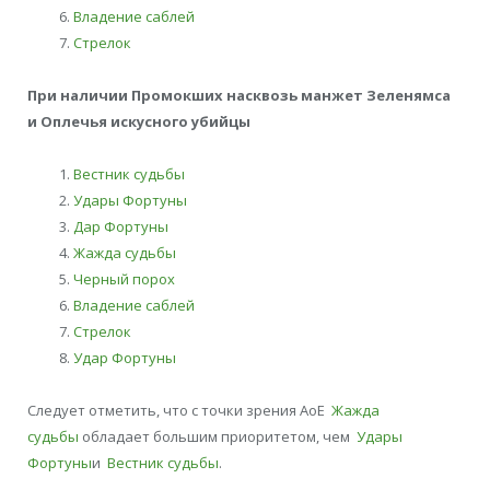
Владение саблей
Стрелок
При наличии Промокших насквозь манжет Зеленямса
и Оплечья искусного убийцы
Вестник судьбы
Удары Фортуны
Дар Фортуны
Жажда судьбы
Черный порох
Владение саблей
Стрелок
Удар Фортуны
Следует отметить, что с точки зрения АоЕ
Жажда
судьбы
обладает большим приоритетом, чем
Удары
Фортуны
и
Вестник судьбы
.