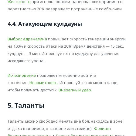
Жестокость
при использовании завершающих приемов с
вероятностью 20% возвращает потраченные комбо-очки.
4.4. Атакующие кулдауны
Выброс адреналина
повышает скорость генерации энергии
на 100% и скорость атаки на 20%. Время действия — 15 сек.,
кулдаун — 3 мин. Используется по кулдауну для усиления
исходящего урона.
Исчезновение
позволяет мгновенно войти в
состояние
Незаметность
. Используйте как можно чаще,
чтобы получать доступ к
Внезапный удар
.
5. Таланты
Таланты можно свободно менять вне боя, находясь в зоне
отдыха (например, в таверне или столице).
Фолиант
безмятежного разума
и
Кодекс безмятежного разума
дают