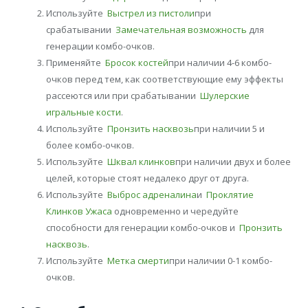
Используйте
Выстрел из пистоли
при
срабатывании
Замечательная возможность
для
генерации комбо-очков.
Применяйте
Бросок костей
при наличии 4-6 комбо-
очков перед тем, как соответствующие ему эффекты
рассеются или при срабатывании
Шулерские
игральные кости
.
Используйте
Пронзить насквозь
при наличии 5 и
более комбо-очков.
Используйте
Шквал клинков
при наличии двух и более
целей, которые стоят недалеко друг от друга.
Используйте
Выброс адреналина
и
Проклятие
Клинков Ужаса
одновременно и чередуйте
способности для генерации комбо-очков и
Пронзить
насквозь
.
Используйте
Метка смерти
при наличии 0-1 комбо-
очков.