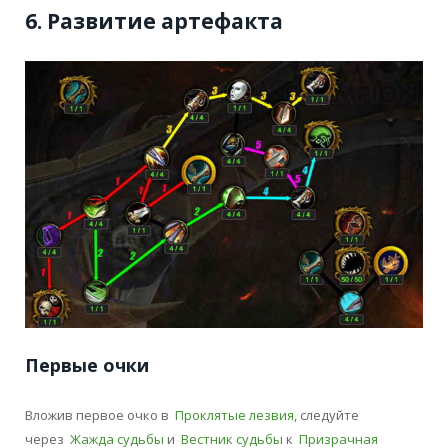
6. Развитие артефакта
Первые очки
Вложив первое очко в
Проклятые лезвия
, следуйте
через
Жажда судьбы
и
Вестник судьбы
к
Призрачная