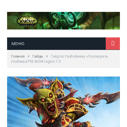
МЕНЮ
»
»
Главная
Гайды
Гайд по Разбойнику «Головорез»
(Outlaw) в PVE WOW Legion 7.3