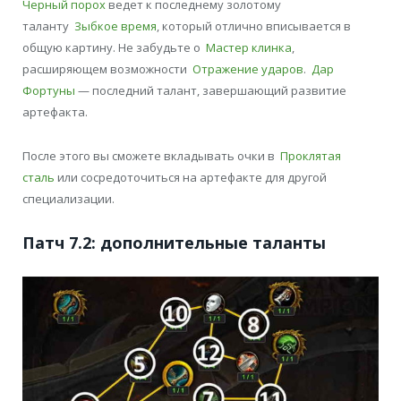
Черный порох
ведет к последнему золотому
таланту
Зыбкое время
, который отлично вписывается в
общую картину. Не забудьте о
Мастер клинка
,
расширяющем возможности
Отражение ударов
.
Дар
Фортуны
— последний талант, завершающий развитие
артефакта.
После этого вы сможете вкладывать очки в
Проклятая
сталь
или сосредоточиться на артефакте для другой
специализации.
Патч 7.2: дополнительные таланты