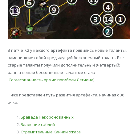
В патче 7.2 у каждого артефакта появились новые таланты,
заменившие собой предыдущий бесконечный талант. Все
старые таланты получили дополнительный (четвертый)
ранг, а новым бесконечным талантом стала
Согласованность Армии погибели Легиона
).
Ниже представлен путь развития артефакта, начиная с 36
очка.
Бравада Некоронованных
Владение саблей
Стремительные Клинки Ужаса