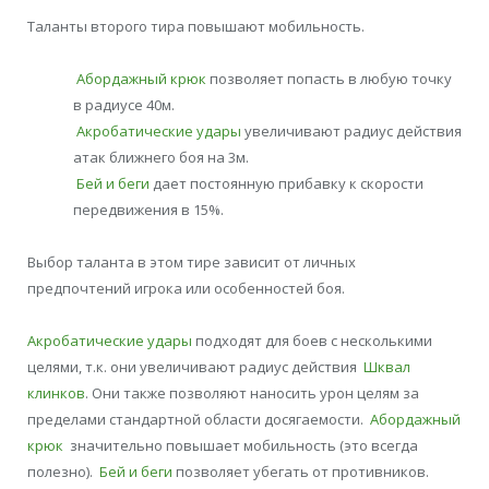
Таланты второго тира повышают мобильность.
Абордажный крюк
позволяет попасть в любую точку
в радиусе 40м.
Акробатические удары
увеличивают радиус действия
атак ближнего боя на 3м.
Бей и беги
дает постоянную прибавку к скорости
передвижения в 15%.
Выбор таланта в этом тире зависит от личных
предпочтений игрока или особенностей боя.
Акробатические удары
подходят для боев с несколькими
целями, т.к. они увеличивают радиус действия
Шквал
клинков
. Они также позволяют наносить урон целям за
пределами стандартной области досягаемости.
Абордажный
крюк
значительно повышает мобильность (это всегда
полезно).
Бей и беги
позволяет убегать от противников.