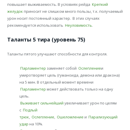
повышает выживаемость. В условиях рейда
Крепкий
желудок
приносит не слишком много пользы, т.к. получаемый
урон носит постоянный характер. В этих случаях
рекомендуется использовать
Неуловимость
.
Таланты 5 тира (уровень 75)
Таланты пятого улучшают способности для контроля.
Парламентер
заменяет собой
Ослепление
и
умиротворяет цель (гуманоида, демона или дракона)
на 5 мин. В отдельный момент времени
Парламентер
может действовать только на одну
цель.
Выживает сильнейший
увеличивает урон по целям
с
Подлый
трюк
,
Ослепление
,
Ошеломление
и
Парализующий
удар
на 10%.