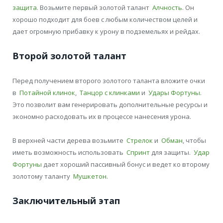
защита
. Возьмите первый золотой талант
Алчность
. Он
хорошо подходит для боев с любым количеством целей и
дает огромную прибавку к урону в подземельях и рейдах.
Второй золотой талант
Перед получением второго золотого таланта вложите очки
в
Потайной клинок
,
Танцор с клинками
и
Удары Фортуны
.
Это позволит вам генерировать дополнительные ресурсы и
экономно расходовать их в процессе нанесения урона.
В верхней части дерева возьмите
Стрелок
и
Обман
, чтобы
иметь возможность использовать
Спринт
для защиты.
Удар
Фортуны
дает хороший пассивный бонус и ведет ко второму
золотому таланту
Мушкетон
.
Заключительный этап