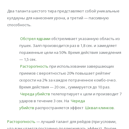
Два таланта шестого тира представляют собой уникальные
кулдауны для нанесения урона, а третий — пассивную
способность.
Обстрел ядрами
обстреливает указанную область из
пушек. Залп производится раз в 1,8 сек. и замедляет
пораженные цели на 50%. Время действия замедления
— 1,5 сек.
Расторопность
при использовании завершающих
приемов с вероятностью 20% повышает рейтинг
скорости на 2% за каждое потраченное комбо-очко.
Время действия — 20 сек., суммируется до 10 раз.
Череда убийств
телепортирует к цели и производит 7
ударов в течение 3 сек. На
Череда
убийств
распространяется эффект
Шквал клинков
.
Расторопность
— лучший талант для рейдов (при условии,
что вам удается постоянно поддерживать эффект). Другие