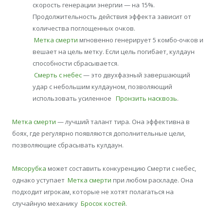
скорость генерации энергии — на 15%.
Продолжительность действия эффекта зависит от
количества поглощенных очков.
Метка смерти
мгновенно генерирует 5 комбо-очков и
вешает на цель метку. Если цель погибает, кулдаун
способности сбрасывается.
Смерть с небес
— это двухфазный завершающий
удар с небольшим кулдауном, позволяющий
использовать усиленное
Пронзить насквозь
.
Метка смерти
— лучший талант тира. Она эффективна в
боях, где регулярно появляются дополнительные цели,
позволяющие сбрасывать кулдаун.
Мясорубка
может составить конкуренцию Смерти с небес,
однако уступает
Метка смерти
при любом раскладе. Она
подходит игрокам, которые не хотят полагаться на
случайную механику
Бросок костей
.