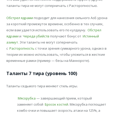
таланты тира не могут соперничать с Расторопностью.
Обстрел ядрами
подходит для нанесения сильного АоЕ-урона
за короткий промежуток времени, особенно в тех случаях,
если вам удается использовать его по кулдауну.
Обстрел
ядрами
и
Череда убийств
получают бонус от
Истинный
азимут
. Эти таланты не могут соперничать
с
Расторопность
с точки зрения суммарного урона, однако в
теории их можно использовать, чтобы уложиться в жесткие
временные рамки (пример — бесы на Маннороте).
Таланты 7 тира (уровень 100)
Таланты седьмого тира меняют стиль игры.
Мясорубка
— завершающий прием, который
заменяет собой
Бросок костей
. Мясорубка поглощает
комбо-очки и повышает скорость атаки на 125%, а