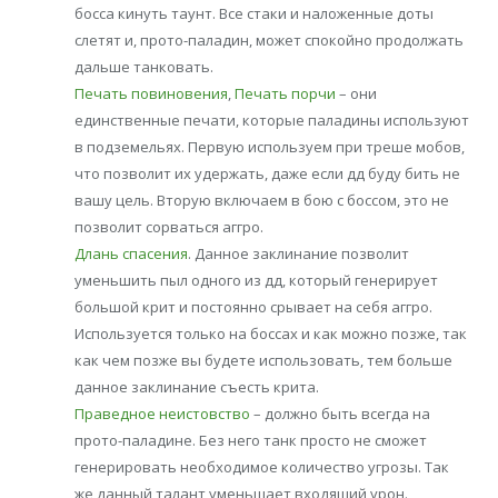
босса кинуть таунт. Все стаки и наложенные доты
слетят и, прото-паладин, может спокойно продолжать
дальше танковать.
Печать повиновения
,
Печать порчи
– они
единственные печати, которые паладины используют
в подземельях. Первую используем при треше мобов,
что позволит их удержать, даже если дд буду бить не
вашу цель. Вторую включаем в бою с боссом, это не
позволит сорваться аггро.
Длань спасения
. Данное заклинание позволит
уменьшить пыл одного из дд, который генерирует
большой крит и постоянно срывает на себя аггро.
Используется только на боссах и как можно позже, так
как чем позже вы будете использовать, тем больше
данное заклинание съесть крита.
Праведное неистовство
– должно быть всегда на
прото-паладине. Без него танк просто не сможет
генерировать необходимое количество угрозы. Так
же данный талант уменьшает входящий урон.