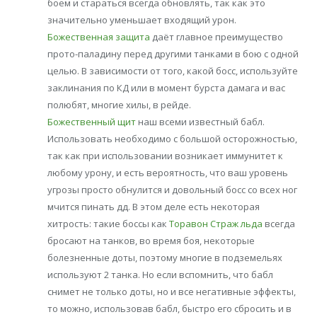
боем и стараться всегда обновлять, так как это
значительно уменьшает входящий урон.
Божественная защита
даёт главное преимущество
прото-паладину перед другими танками в бою с одной
целью. В зависимости от того, какой босс, используйте
заклинания по КД или в момент бурста дамага и вас
полюбят, многие хилы, в рейде.
Божественный щит
наш всеми известный бабл.
Использовать необходимо с большой осторожностью,
так как при использовании возникает иммунитет к
любому урону, и есть вероятность, что ваш уровень
угрозы просто обнулится и довольный босс со всех ног
мчится пинать дд. В этом деле есть некоторая
хитрость: такие боссы как
Торавон Страж льда
всегда
бросают на танков, во время боя, некоторые
болезненные доты, поэтому многие в подземельях
используют 2 танка. Но если вспомнить, что бабл
снимет не только доты, но и все негативные эффекты,
то можно, использовав бабл, быстро его сбросить и в