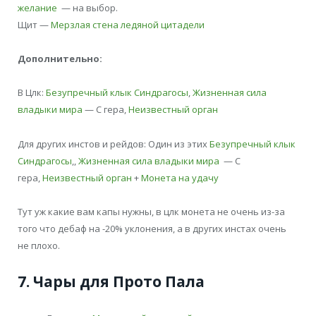
желание
— на выбор.
Щит —
Мерзлая стена ледяной цитадели
Дополнительно:
В Цлк:
Безупречный клык Синдрагосы
,
Жизненная сила
владыки мира
— С гера,
Неизвестный орган
Для других инстов и рейдов: Один из этих
Безупречный клык
Синдрагосы
,,
Жизненная сила владыки мира
— С
гера,
Неизвестный орган
+
Монета на удачу
Тут уж какие вам капы нужны, в цлк монета не очень из-за
того что дебаф на -20% уклонения, а в других инстах очень
не плохо.
7. Чары для Прото Пала