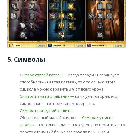
5. Символы
Символ святой клятвы
— когда паладин использует
способность «Святая клятва», то с помощью этого
символа можно отразить 3% от всего урона.
Символ печати отмщения
— как я уже говорил, этот
символ повышает рейтинг мастерства.
Символ праведной защиты
.
Обязательный малый символ —
Символ чутья на
нежить
. Этот символ даст +1% к урону по нежити, а это
просто отличный бонус для похода в ЦЛК, да и