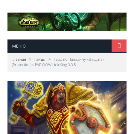
МЕНЮ
»
»
Главная
Гайды
Гайд по Паладину «Защита»
(Protection) в PVE WOW Lich King 3.3.5