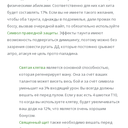
физическими абилками. Соответственно для них кап хита
будет составлять 17%. Если вы не имеете такого желания,
чтобы оба таунта, однажды в подземелье, дали промах по
боссу, вызвав очередной вайп, то обязательно используйте
Символ праведной защиты
. Эффекты таунта имеют
возможность подвергаться димишингу, поэтому можно без
зазрения совести ругать ДД, которые постоянно срывают
аггро, атакуя не цель прото-паладина.
Святая клятва
является основной способностью,
которая регенерирует ману. Она за счёт ваших
талантов может висеть весь бой и за счёт символа
уменьшит на 3% входящий урон. Вы всегда должны
вешать её перед пулом. Если у вас есть 4 шмотки Т10,
то когда вы используете клятву, будет увеличиваться
ваш додж на 12%, что является очень хорошим
бонусом.
Священный щит
также необходимо вешать перед