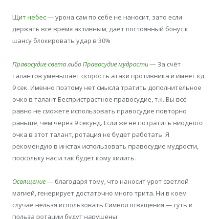
Щит небес
— урона сам по себе не наносит, зато если
держать всё время активным, дает постоянный бонус к
шансу блокировать удар в 30%
Правосудие света
либо
Правосудие мудрости
— За счёт
талантов уменьшает скорость атаки противника и имеет кд
9 сек. Именно поэтому нет смысла тратить дополнительное
очко в талант Беспристрастное правосудие, т.к. Вы всё-
равно не сможете использовать правосудие повторно
раньше, чем через 9 секунд. Если же не потратить ниодного
очка в этот талант, ротация не будет работать. Я
рекомендую в инстах использовать правосудие мудрости,
поскольку нас и так будет кому хилить.
Освящение
— благодаря тому, что наносит урот светлой
магией, генерирует достаточно много трита. Ни в коем
случае нельзя использовать Символ освящения — суть и
польза ротации будут нарушены.