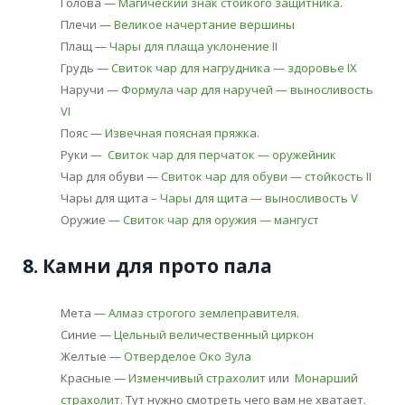
Голова —
Магический знак стойкого защитника
.
Плечи —
Великое начертание вершины
Плащ —
Чары для плаща уклонение II
Грудь —
Свиток чар для нагрудника — здоровье IX
Наручи —
Формула чар для наручей — выносливость
VI
Пояс —
Извечная поясная пряжка
.
Руки —
Свиток чар для перчаток — оружейник
Чар для обуви —
Свиток чар для обуви — стойкость II
Чары для щита –
Чары для щита — выносливость V
Оружие —
Свиток чар для оружия — мангуст
8. Камни для прото пала
Мета —
Алмаз строгого землеправителя
.
Синие —
Цельный величественный циркон
Желтые —
Отверделое Око Зула
Красные —
Изменчивый страхолит
или
Монарший
страхолит
. Тут нужно смотреть чего вам не хватает.