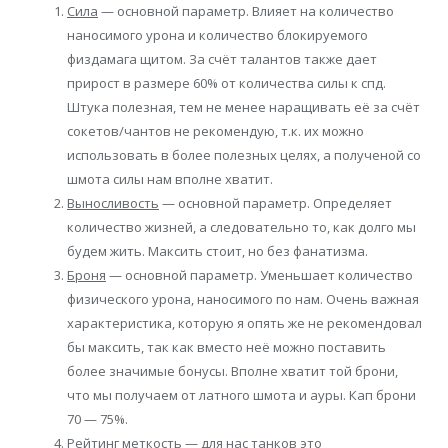
Сила
— основной параметр. Влияет на количество
наносимого урона и количество блокируемого
физдамага щитом. За счёт талантов также дает
прирост в размере 60% от количества силы к спд.
Штука полезная, тем не менее наращивать её за счёт
сокетов/чантов не рекомендую, т.к. их можно
использовать в более полезных целях, а полученой со
шмота силы нам вполне хватит.
Выносливость
— основной параметр. Определяет
количество жизней, а следовательно то, как долго мы
будем жить. Максить стоит, но без фанатизма.
Броня
— основной параметр. Уменьшает количество
физического урона, наносимого по нам. Очень важная
характеристика, которую я опять же не рекомендовал
бы максить, так как вместо неё можно поставить
более значимые бонусы. Вполне хватит той брони,
что мы получаем от латного шмота и ауры. Кап брони
70 — 75%.
Рейтинг меткость
— для нас танков это