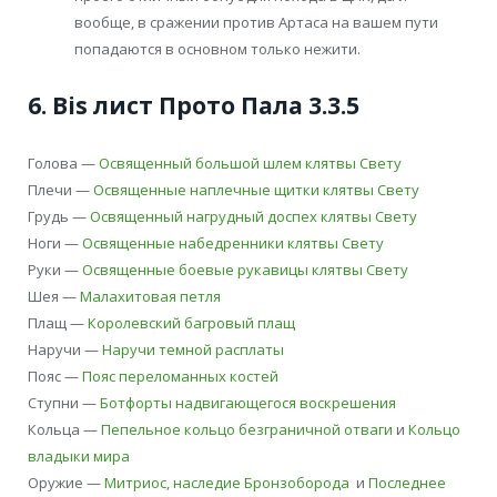
вообще, в сражении против Артаса на вашем пути
попадаются в основном только нежити.
6. Bis лист
Прото Пала 3.3.5
Голова —
Освященный большой шлем клятвы Свету
Плечи —
Освященные наплечные щитки клятвы Свету
Грудь —
Освященный нагрудный доспех клятвы Свету
Ноги —
Освященные набедренники клятвы Свету
Руки —
Освященные боевые рукавицы клятвы Свету
Шея —
Малахитовая петля
Плащ —
Королевский багровый плащ
Наручи —
Наручи темной расплаты
Пояс —
Пояс переломанных костей
Ступни —
Ботфорты надвигающегося воскрешения
Кольца —
Пепельное кольцо безграничной отваги
и
Кольцо
владыки мира
Оружие —
Митриос, наследие Бронзоборода
и
Последнее