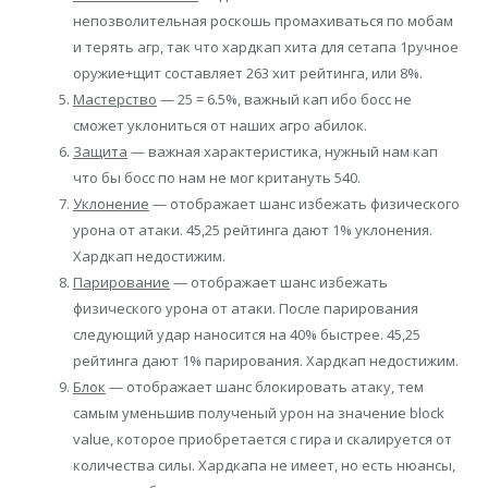
непозволительная роскошь промахиваться по мобам
и терять агр, так что хардкап хита для сетапа 1ручное
оружие+щит составляет 263 хит рейтинга, или 8%.
Мастерство
— 25 = 6.5%, важный кап ибо босс не
сможет уклониться от наших агро абилок.
Защита
— важная характеристика, нужный нам кап
что бы босс по нам не мог критануть 540.
Уклонение
— отображает шанс избежать физического
урона от атаки. 45,25 рейтинга дают 1% уклонения.
Хардкап недостижим.
Парирование
— отображает шанс избежать
физического урона от атаки. После парирования
следующий удар наносится на 40% быстрее. 45,25
рейтинга дают 1% парирования. Хардкап недостижим.
Блок
— отображает шанс блокировать атаку, тем
самым уменьшив полученый урон на значение block
value, которое приобретается с гира и скалируется от
количества силы. Хардкапа не имеет, но есть нюансы,