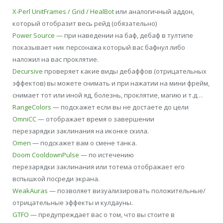
X-Perl UnitFrames
/
Grid
/
HealBot
или аналогичный аддон,
который отобразит весь рейд (обязательно)
Power Source —
при наведении на баф, дебаф в тултипе
показывает ник персонажа который вас бафнул либо
наложил на вас проклятие.
Decursive
проверяет какие виды дебаффов (отрицательных
эффектов) вы можете снимать и при нажатии на мини фрейм,
снимает тот или иной яд, болезнь, проклятие, магию и т.д…
RangeColors
— подскажет если вы не достаете до цели
OmniCC
— отображает время о завершении
перезарядки заклинания на иконке скила.
Omen
— подскажет вам о смене танка.
Doom CooldownPulse
— по истечению
перезарядки заклинания или тотема отображает его
вспышкой посреди экрана.
WeakAuras
— позволяет визуализировать положительные/
отрицательные эффекты и кулдауны.
GTFO
— предупреждает вас о том, что вы стоите в