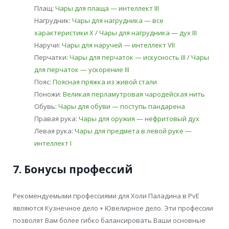
Плащ:
Чары для плаща — интеллект III
Нагрудник:
Чары для нагрудника — все
характеристики X
/
Чары для нагрудника — дух III
Наручи:
Чары для наручей — интеллект VII
Перчатки:
Чары для перчаток — искусность III
/
Чары
для перчаток — ускорение III
Пояс:
Поясная пряжка из живой стали
Поножи:
Великая перламутровая чародейская нить
Обувь:
Чары для обуви — поступь пандарена
Правая рука:
Чары для оружия — нефритовый дух
Левая рука:
Чары для предмета в левой руке —
интеллект I
7. Бонусы профессий
Рекомендуемыми профессиями для Холи Паладина в PvE
являются Кузнечное дело + Ювелирное дело. Эти профессии
позволят Вам более гибко балансировать Ваши основные