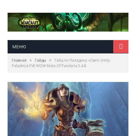
МЕНЮ
»
»
Главная
Гайды
Гайд по Паладину «Свет» (Holy
Paladin) в PVE WOW Mists Of Pandaria 5.4.8