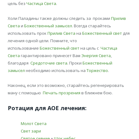
цель без
Частица Света
.
Холи Паладины также должны следить за проками
Прилив
Света
и
Божественный замысел
. Всегда старайтесь
использовать прок
Прилив Света
на
Божественный свет
для
лечения одной цели. Помните, что
использование
Божественный свет
на цель с
Частица
Света
гарантировано принесет Вам
Энергия Света
,
благодаря
Средоточие света
. Проки
Божественный
замысел
необходимо использовать на
Торжество
.
Наконец, если это возможно, старайтесь регенерировать
ману с помощью
Печать прозрения
в ближнем бою.
Ротация для АОЕ лечения:
Молот Света
Свет зари
Святое сияние
+
Шок небес