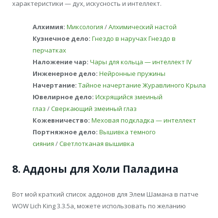
характеристики — дух, искусность и интеллект.
Алхимия:
Миксология
/
Алхимический настой
Кузнечное дело:
Гнездо в наручах
Гнездо в
перчатках
Наложение чар:
Чары для кольца — интеллект IV
Инженерное дело:
Нейронные пружины
Начертание:
Тайное начертание Журавлиного Крыла
Ювелирное дело:
Искрящийся змеиный
глаз
/
Сверкающий змеиный глаз
Кожевничество:
Меховая подкладка — интеллект
Портняжное дело:
Вышивка темного
сияния
/
Светлотканая вышивка
8. Аддоны для Холи Паладина
Вот мой краткий список аддонов для Элем Шамана в патче
WOW Lich King 3.3.5a, можете использовать по желанию