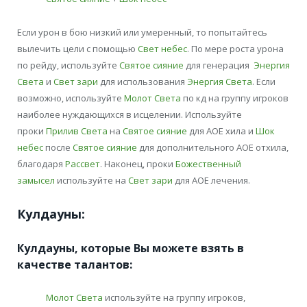
Если урон в бою низкий или умеренный, то попытайтесь
вылечить цели с помощью
Свет небес
. По мере роста урона
по рейду, используйте
Святое сияние
для генерация
Энергия
Света
и
Свет зари
для использования
Энергия Света
. Если
возможно, используйте
Молот Света
по кд на группу игроков
наиболее нуждающихся в исцелении. Используйте
проки
Прилив Света
на
Святое сияние
для АОЕ хила и
Шок
небес
после
Святое сияние
для дополнительного АОЕ отхила,
благодаря
Рассвет
. Наконец, проки
Божественный
замысел
используйте на
Свет зари
для АОЕ лечения.
Кулдауны:
Кулдауны, которые Вы можете взять в
качестве талантов:
Молот Света
используйте на группу игроков,