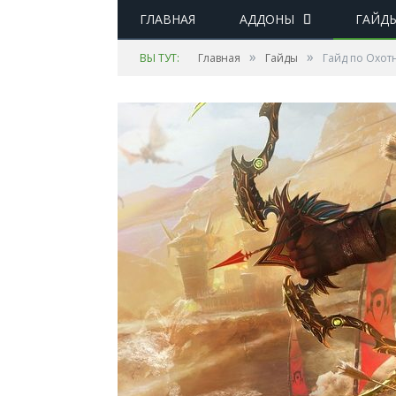
ГЛАВНАЯ
АДДОНЫ
ГАЙД
»
»
ВЫ ТУТ:
Главная
Гайды
Гайд по Охотн