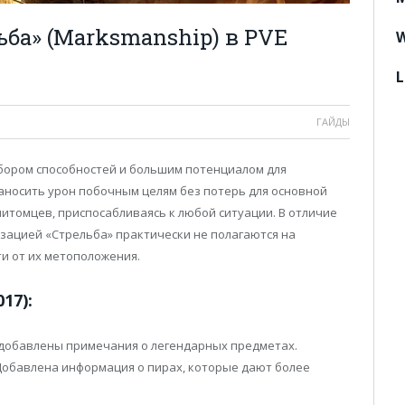
ьба» (Marksmanship) в PVE
W
L
ГАЙДЫ
бором способностей и большим потенциалом для
наносить урон побочным целям без потерь для основной
питомцев, приспосабливаясь к любой ситуации. В отличие
изацией «Стрельба» практически не полагаются на
ти от их метоположения.
17):
2 добавлены примечания о легендарных предметах.
обавлена информация о пирах, которые дают более