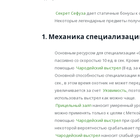
Секрет Сефуза
дает статичные бонусы к с
Некоторые легендарные предметы получ
1. Механика специализаци
Основным ресурсом для специализации «С
пассивно со скоростью 10 ед. в сек. Кром
помощью
Чародейский выстрел
(8 ед. за
Основной способностью специализации 
сек., в этом время охотник не может пер
увеличивается за счет
Уязвимость
, поэт
использовать выстрел как можно чаще.
Прицельный залп
наносит умеренный уро
можно применять только к целям с Метко
помощью
Чародейский выстрел
при сраб
некоторой вероятностью срабатывает пр
Чародейский выстрел
наносит слабый уро