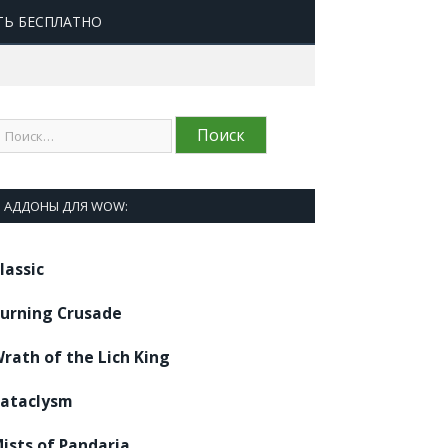
ТЬ БЕСПЛАТНО
АДДОНЫ ДЛЯ WOW:
lassic
urning Crusade
rath of the Lich King
ataclysm
ists of Pandaria