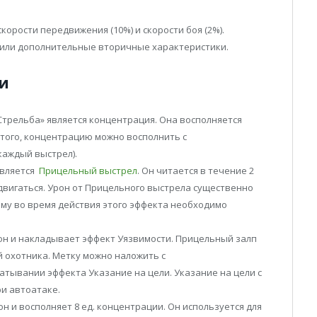
корости передвижения (10%) и скорости боя (2%).
или дополнительные вторичные характеристики.
и
трельба» является концентрация. Она восполняется
е того, концентрацию можно восполнить с
 каждый выстрел).
является
Прицельный выстрел
. Он читается в течение 2
едвигаться. Урон от Прицельного выстрела существенно
ому во время действия этого эффекта необходимо
н и накладывает эффект Уязвимости. Прицельный залп
й охотника. Метку можно наложить с
атывании эффекта Указание на цели. Указание на цели с
и автоатаке.
н и восполняет 8 ед. концентрации. Он используется для