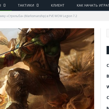
Ы
ТАКТИКИ
КЛИЕНТ
КАК НАЧАТЬ ИГРА
ику «Стрельба» (Marksmanship) в PVE WOW Legion 7.2
C
B
W
C
M