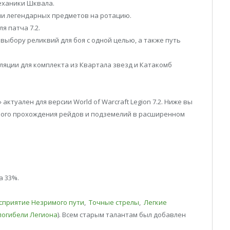
ханики Шквала.
и легендарных предметов на ротацию.
я патча 7.2.
ыбору реликвий для боя с одной целью, а также путь
яции для комплекта из Квартала звезд и Катакомб
ктуален для версии World of Warcraft Legion 7.2. Ниже вы
вного прохождения рейдов и подземелий в расширенном
а 33%.
сприятие Незримого пути
,
Точные стрелы
,
Легкие
погибели Легиона
). Всем старым талантам был добавлен