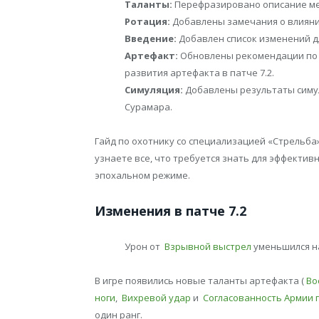
Таланты:
Перефразировано описание ме
Ротация:
Добавлены замечания о влияни
Введение:
Добавлен список изменений дл
Артефакт:
Обновлены рекомендации по в
развития артефакта в патче 7.2.
Симуляция:
Добавлены результаты симул
Сурамара.
Гайд по охотнику со специализацией «Стрельба» а
узнаете все, что требуется знать для эффекти
эпохальном режиме.
Изменения в патче 7.2
Урон от
Взрывной выстрел
уменьшился н
В игре появились новые таланты артефакта (
Во
ноги
,
Вихревой удар
и
Согласованность Армии 
один ранг.