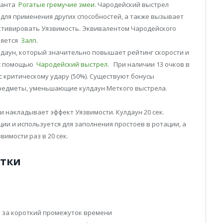
аланта
Рогатые гремучие змеи
. Чародейский выстрел
для применения других способностей, а также вызывает
тивировать Уязвимость. Эквивалентом Чародейского
ляется
Залп
.
даун, который значительно повышает рейтинг скорости и
 с помощью
Чародейский выстрел
. При наличии 13 очков в
с критическому удару (50%). Существуют бонусы
предметы, уменьшающие кулдаун Меткого выстрела.
и накладывает эффект Уязвимости. Кулдаун 20 сек.
ии и используется для заполнения простоев в ротации, а
имости раз в 20 сек.
атки
й за короткий промежуток времени