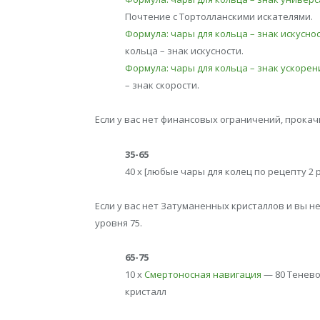
Почтение с Тортолланскими искателями.
Формула: чары для кольца – знак искусно
кольца – знак искусности.
Формула: чары для кольца – знак ускорен
– знак скорости.
Если у вас нет финансовых ограничений, прока
35-65
40 x [любые чары для колец по рецепту 2
Если у вас нет Затуманенных кристаллов и вы н
уровня 75.
65-75
10 x
Смертоносная навигация
— 80 Тенево
кристалл