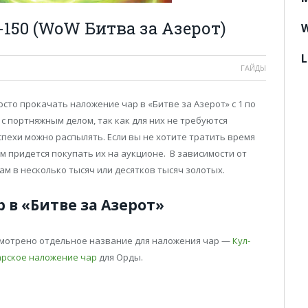
-150 (WoW Битва за Азерот)
W
L
ГАЙДЫ
осто прокачать наложение чар в «Битве за Азерот» с 1 по
с портняжным делом, так как для них не требуются
пехи можно распылять. Если вы не хотите тратить время
м придется покупать их на аукционе. В зависимости от
м в несколько тысяч или десятков тысяч золотых.
 в «Битве за Азерот»
усмотрено отдельное название для наложения чар —
Кул-
рское наложение чар
для Орды.