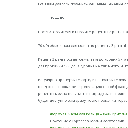
Если вам удалось получить дешевые Теневые ос
35 — 85
Посетите учителя и выучите рецепты 2 ранга на 
70 x [любые чары для колец по рецепту 3 ранга
Рецепт 2 ранга остается желтым до уровня 57, 
для прокачки с 60 до 85 уровня не так много, и
Регулярно проверяйте карту и выполняйте лока
поздно вы прокачаете репутацию с этой фракц
рецепты можно получить в награду за выполнен
будет доступно вам сразу после прокачки персон
Формула: чары для кольца – знак критиче
Почтение с Тортолланскими искателями.
Формула: чары для кольца – знак универ