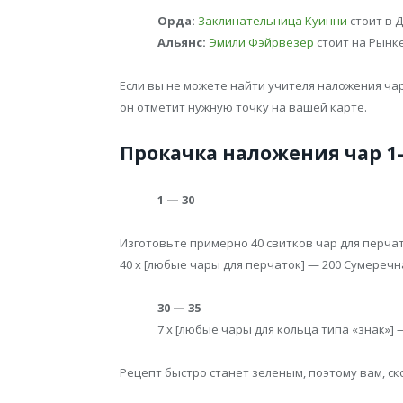
Орда:
Заклинательница Куинни
стоит в 
Альянс:
Эмили Фэйрвезер
стоит на Рынке
Если вы не можете найти учителя наложения чар
он отметит нужную точку на вашей карте.
Прокачка наложения чар 1-
1 — 30
Изготовьте примерно 40 свитков чар для перчато
40 x [любые чары для перчаток] — 200 Сумеречн
30 — 35
7 x [любые чары для кольца типа «знак»]
Рецепт быстро станет зеленым, поэтому вам, с