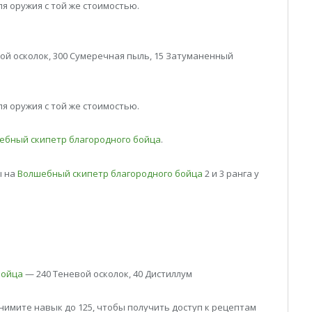
я оружия с той же стоимостью.
ой осколок, 300 Сумеречная пыль, 15 Затуманенный
я оружия с той же стоимостью.
ебный скипетр благородного бойца
.
ы на
Волшебный скипетр благородного бойца
2 и 3 ранга у
бойца
— 240 Теневой осколок, 40 Дистиллум
имите навык до 125, чтобы получить доступ к рецептам