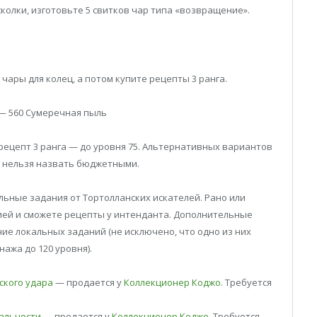
колки, изготовьте 5 свитков чар типа «возвращение».
чары для колец, а потом купите рецепты 3 ранга.
] — 560 Сумеречная пыль
а рецепт 3 ранга — до уровня 75. Альтернативных вариантов
 их нельзя назвать бюджетными.
льные задания от Тортолланских искателей. Рано или
ией и сможете рецепты у интенданта. Дополнительные
ие локальных заданий (не исключено, что одно из них
ажа до 120 уровня).
ского удара
— продается у
Коллекционер Коджо
. Требуется
сальности
— продается у
Коллекционер Коджо
. Требуется