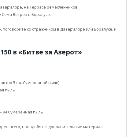
Дазар’алоре, на Террасе ремесленников.
 Семи Ветров в Боралусе.
, поговорите со стражником в Дазар’алоре или Боралусе, и
150 в «Битве за Азерот»
к (по 5 ед. Сумеречной пыли).
ая пыль
 — 84 Сумеречная пыль
корее всего, понадобятся дополнительные материалы.