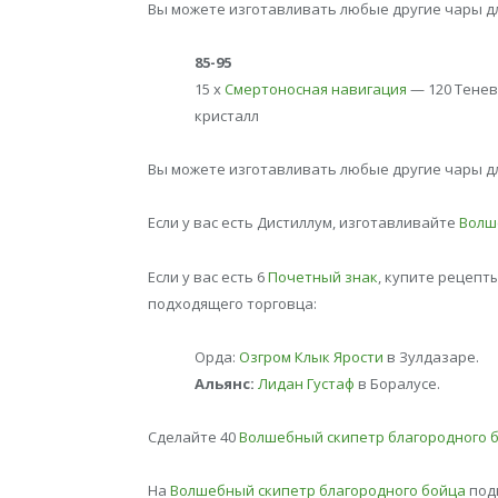
Вы можете изготавливать любые другие чары дл
85-95
15 x
Смертоносная навигация
— 120 Тенев
кристалл
Вы можете изготавливать любые другие чары дл
Если у вас есть Дистиллум, изготавливайте
Волш
Если у вас есть 6
Почетный знак
, купите рецепт
подходящего торговца:
Орда:
Озгром Клык Ярости
в Зулдазаре.
Альянс:
Лидан Густаф
в Боралусе.
Сделайте 40
Волшебный скипетр благородного 
На
Волшебный скипетр благородного бойца
подн