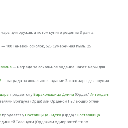
 чары для оружия, а потом купите рецепты 3 ранга.
] — 100 Теневой осколок, 625 Сумеречная пыль, 25
 волна
— награда за локальное задание Заказ: чары для
й
— награда за локальное задание Заказ: чары для оружия
удары
продается у
Барахольщица Джина
(Орда) /
Интендант
ителями Вол’дуна (Орда) или Орденом Пылающих Углей
е
продается у
Поставщица Лиджа
(Орда) /
Поставщица
спедицией Таланджи (Орда) или Адмиралтейством