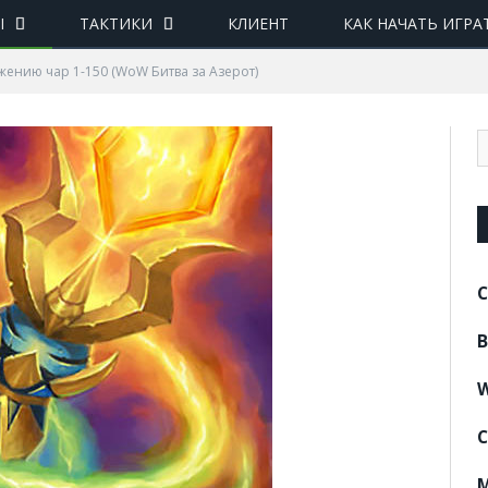
Ы
ТАКТИКИ
КЛИЕНТ
КАК НАЧАТЬ ИГРА
жению чар 1-150 (WoW Битва за Азерот)
C
B
W
C
M