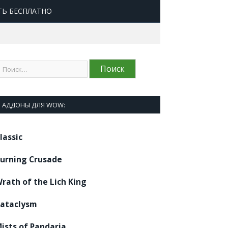
ТЬ БЕСПЛАТНО
АДДОНЫ ДЛЯ WOW:
lassic
urning Crusade
rath of the Lich King
ataclysm
ists of Pandaria