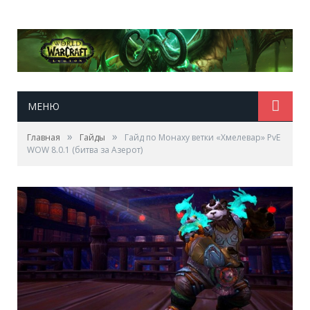
МЕНЮ
»
»
Главная
Гайды
Гайд по Монаху ветки «Хмелевар» PvE
WOW 8.0.1 (битва за Азерот)