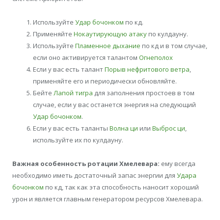
Используйте
Удар бочонком
по кд.
Применяйте
Нокаутирующую атаку
по кулдауну.
Используйте
Пламенное дыхание
по кд и в том случае,
если оно активируется талантом
Огнеполох
Если у вас есть талант
Порыв нефритового ветра
,
применяйте его и периодически обновляйте.
Бейте
Лапой тигра
для заполнения простоев в том
случае, если у вас останется энергия на следующий
Удар бочонком
.
Если у вас есть таланты
Волна ци
или
Выброс ци
,
используйте их по кулдауну.
Важная особенность ротации Хмелевара:
ему всегда
необходимо иметь достаточный запас энергии для
Удара
бочонком
по кд, так как эта способность наносит хороший
урон и является главным генератором ресурсов Хмелевара.