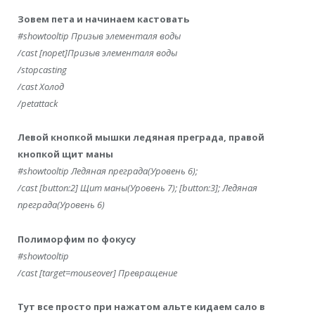
Зовем пета и начинаем кастовать
#showtooltip Призыв элементаля воды
/cast [nopet]Призыв элементаля воды
/stopcasting
/cast Холод
/petattack
Левой кнопкой мышки ледяная преграда, правой
кнопкой щит маны
#showtooltip Ледяная преграда(Уровень 6);
/cast [button:2] Щит маны(Уровень 7); [button:3]; Ледяная
преграда(Уровень 6)
Полиморфим по фокусу
#showtooltip
/cast [target=mouseover] Превращение
Тут все просто при нажатом альте кидаем сало в