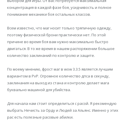
выбором для игры. От вас потребуется максимальная
концентрация в каждой фазе боя, усидчивость и полное
понимание механики боя остальных классов.
Всем известно, что маг носит только тряпичную одежду,
поэтому физической брони практически нет. По этой
причине во время боя вам нужно максимально быстро
двигаться. В то же время в нашем распоряжении большое
количество заклинаний по контролю и защите.
По моему мнению, фрост маг в wow 3.3.5 является лучшим
вариантом в PvP. Огромное количество дпса в секунду,
заклинания на выход из стана и контролю делает мага
буквально машиной для убийства.
Для начала нам стоит определиться с расой. Я рекомендую
выбрать Нечисть за Орду и Людей за Альянс. Именно у этих
рас есть полезные расовые абилки.