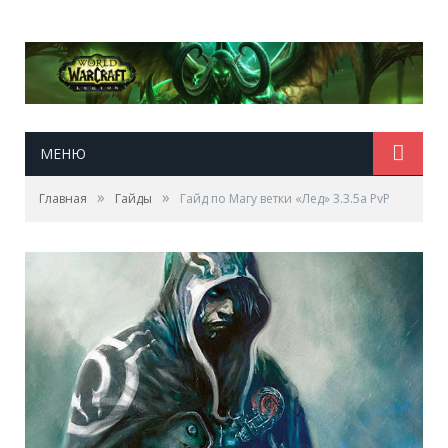
МЕНЮ
»
»
Главная
Гайды
Гайд по Магу ветки «Лед» 3.3.5a PvP