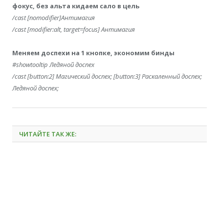
фокус, без альта кидаем сало в цель
/cast [nomodifier]Антимагия
/cast [modifier:alt, target=focus] Антимагия
Меняем доспехи на 1 кнопке, экономим бинды
#showtooltip Ледяной доспех
/cast [button:2] Магический доспех; [button:3] Раскаленный доспех;
Ледяной доспех;
ЧИТАЙТЕ ТАК ЖЕ: