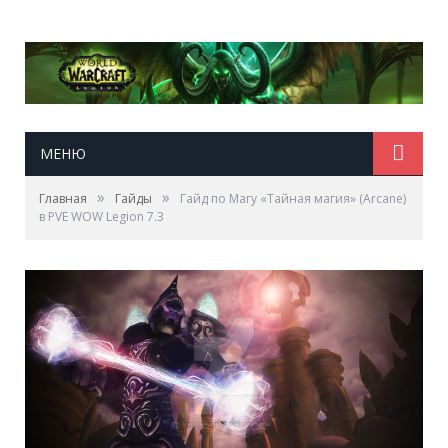
МЕНЮ
»
»
Главная
Гайды
Гайд по Магу «Тайная магия» (Arcane)
в PVE WOW Legion 7.3