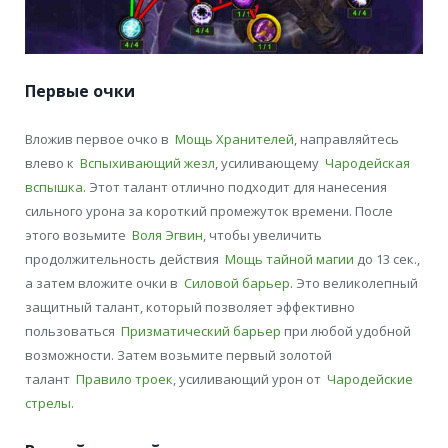
Первые очки
Вложив первое очко в
Мощь Хранителей
, направляйтесь
влево к
Вспыхивающий жезл
, усиливающему
Чародейская
вспышка
. Этот талант отлично подходит для нанесения
сильного урона за короткий промежуток времени. После
этого возьмите
Воля Эгвин
, чтобы увеличить
продолжительность действия
Мощь тайной магии
до 13 сек.,
а затем вложите очки в
Силовой барьер
. Это великолепный
защитный талант, который позволяет эффективно
пользоваться
Призматический барьер
при любой удобной
возможности. Затем возьмите первый золотой
талант
Правило троек
, усиливающий урон от
Чародейские
стрелы
.