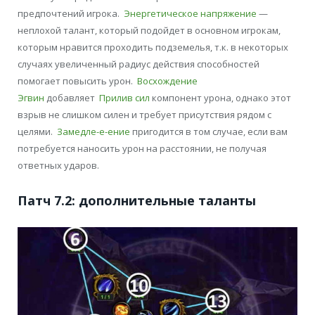
предпочтений игрока.
Энергетическое напряжение
—
неплохой талант, который подойдет в основном игрокам,
которым нравится проходить подземелья, т.к. в некоторых
случаях увеличенный радиус действия способностей
помогает повысить урон.
Восхождение
Эгвин
добавляет
Прилив сил
компонент урона, однако этот
взрыв не слишком силен и требует присутствия рядом с
целями.
Замедле-е-ение
пригодится в том случае, если вам
потребуется наносить урон на расстоянии, не получая
ответных ударов.
Патч 7.2: дополнительные таланты