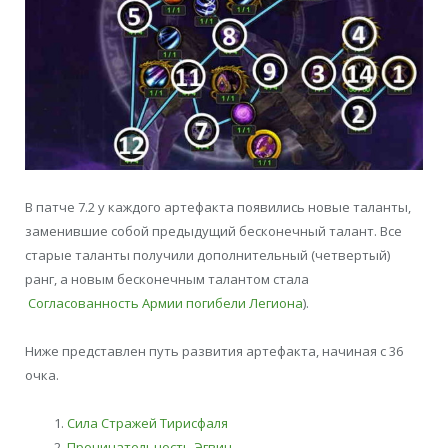
В патче 7.2 у каждого артефакта появились новые таланты,
заменившие собой предыдущий бесконечный талант. Все
старые таланты получили дополнительный (четвертый)
ранг, а новым бесконечным талантом стала
Согласованность Армии погибели Легиона
).
Ниже представлен путь развития артефакта, начиная с 36
очка.
Сила Стражей Тирисфаля
Проницательность Эгвин