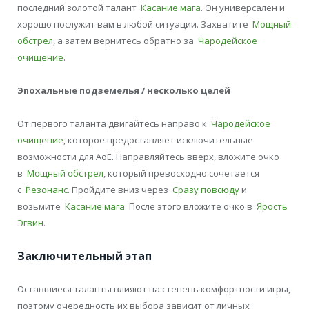
последний золотой талант
Касание мага
. Он универсален и
хорошо послужит вам в любой ситуации. Захватите
Мощный
обстрел
, а затем вернитесь обратно за
Чародейское
очищение
.
Эпохальные подземелья / несколько целей
От первого таланта двигайтесь направо к
Чародейское
очищение
, которое предоставляет исключительные
возможности для АоЕ. Направляйтесь вверх, вложите очко
в
Мощный обстрел
, который превосходно сочетается
с
Резонанс
. Пройдите вниз через
Сразу повсюду
и
возьмите
Касание мага
. После этого вложите очко в
Ярость
Эгвин
.
Заключительный этап
Оставшиеся таланты влияют на степень комфортности игры,
поэтому очередность их выбора зависит от личных