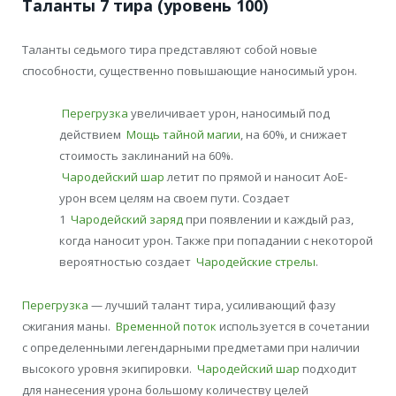
Таланты 7 тира (уровень 100)
Таланты седьмого тира представляют собой новые
способности, существенно повышающие наносимый урон.
Перегрузка
увеличивает урон, наносимый под
действием
Мощь тайной магии
, на 60%, и снижает
стоимость заклинаний на 60%.
Чародейский шар
летит по прямой и наносит АоЕ-
урон всем целям на своем пути. Создает
1
Чародейский заряд
при появлении и каждый раз,
когда наносит урон. Также при попадании с некоторой
вероятностью создает
Чародейские стрелы
.
Перегрузка
— лучший талант тира, усиливающий фазу
сжигания маны.
Временной поток
используется в сочетании
с определенными легендарными предметами при наличии
высокого уровня экипировки.
Чародейский шар
подходит
для нанесения урона большому количеству целей