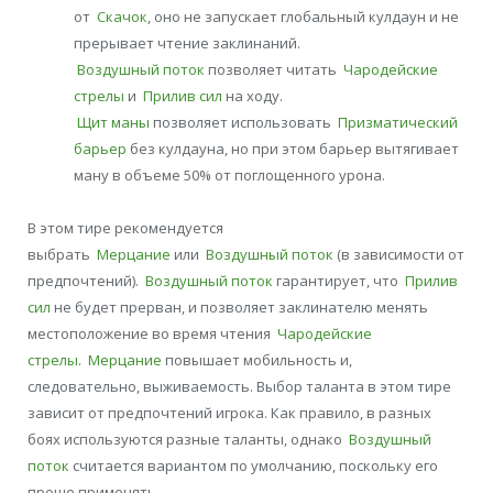
от
Скачок
, оно не запускает глобальный кулдаун и не
прерывает чтение заклинаний.
Воздушный поток
позволяет читать
Чародейские
стрелы
и
Прилив сил
на ходу.
Щит маны
позволяет использовать
Призматический
барьер
без кулдауна, но при этом барьер вытягивает
ману в объеме 50% от поглощенного урона.
В этом тире рекомендуется
выбрать
Мерцание
или
Воздушный поток
(в зависимости от
предпочтений).
Воздушный поток
гарантирует, что
Прилив
сил
не будет прерван, и позволяет заклинателю менять
местоположение во время чтения
Чародейские
стрелы
.
Мерцание
повышает мобильность и,
следовательно, выживаемость. Выбор таланта в этом тире
зависит от предпочтений игрока. Как правило, в разных
боях используются разные таланты, однако
Воздушный
поток
считается вариантом по умолчанию, поскольку его
проще применять.