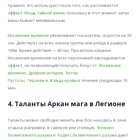
правило, его используют после того, как рассеивается
эффект
Мощь тайной магии
, поскольку в этот момент запас
маны бывает минимальным.
Искажение времени
увеличивает показатель скорости на 30
сек. Действует на всех членов группы или рейда в радиусе
100м. Время действия — 40 сек. При использовании
Искажения временем на всех персонажей накладывается
эффект, не позволяющий получать бонус от
Искажение
времени
,
Древняя истерия
,
Ветер
Пустоты
,
Героизм
и
Жажда крови
в течение следующих 10
мин.
4. Таланты Аркан мага в Легионе
Таланты можно свободно менять вне боя, находясь в зоне
отдыха (например, в таверне или столице).
Фолиант
безмятежного разума
и
Кодекс безмятежного разума
дают