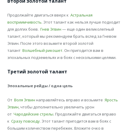
Второй золотой талант
Продолжайте двигаться вверх к
Астральная
восприимчивость
. Этот талант как нельзя лучше подходит
для долгих боев.
Гнев Эгвин
— еще один великолепный
талант, который мы рекомендуем брать вслед за Гневом
Эгвин. После этого возьмите второй золотой
талант
Волшебный рикошет
. Он пригодится вам в
эпохальных подземельях и в боях с несколькими целями.
Третий золотой талант
Эпохальные рейды / одна цель
От
Воля Эгвин
направляйтесь вправо и возьмите
Ярость
Эгвин
, чтобы дополнительно увеличить урон
от
Чародейские стрелы
. Продолжайте двигаться вправо
к
Сразу повсюду
. Этот талант пригодится вам в боях с
большим количеством перебежек. Вложите очко в