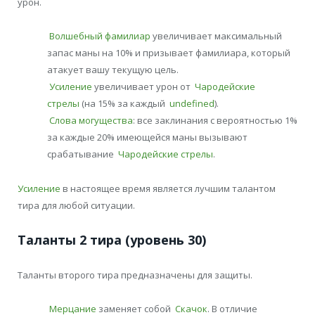
урон.
Волшебный фамилиар
увеличивает максимальный
запас маны на 10% и призывает фамилиара, который
атакует вашу текущую цель.
Усиление
увеличивает урон от
Чародейские
стрелы
(на 15% за каждый
undefined
).
Слова могущества
: все заклинания с вероятностью 1%
за каждые 20% имеющейся маны вызывают
срабатывание
Чародейские стрелы
.
Усиление
в настоящее время является лучшим талантом
тира для любой ситуации.
Таланты 2 тира (уровень 30)
Таланты второго тира предназначены для защиты.
Мерцание
заменяет собой
Скачок
. В отличие