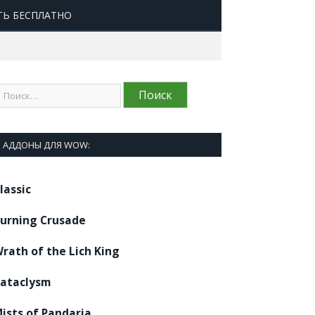
ТЬ БЕСПЛАТНО
АДДОНЫ ДЛЯ WOW:
lassic
urning Crusade
rath of the Lich King
ataclysm
ists of Pandaria