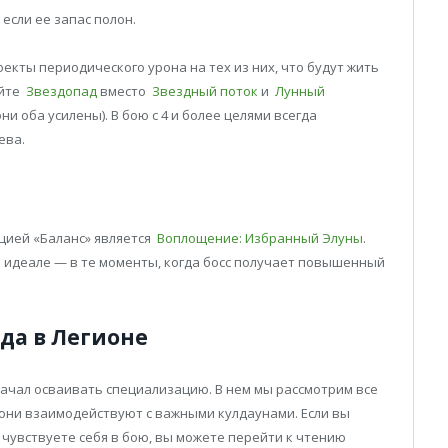
если ее запас полон.
екты периодического урона на тех из них, что будут жить
уйте
Звездопад
вместо
Звездный поток
и
Лунный
они оба усилены). В бою с 4 и более целями всегда
ева.
цией «Баланс» является
Воплощение: Избранный Элуны
.
в идеале — в те моменты, когда босс получает повышенный
ида в Легионе
начал осваивать специализацию. В нем мы рассмотрим все
 они взаимодействуют с важными кулдаунами. Если вы
чувствуете себя в бою, вы можете перейти к чтению