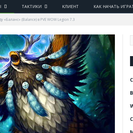
Ы
ТАКТИКИ
КЛИЕНТ
КАК НАЧАТЬ ИГРА
у «Баланс» (Balance) в PVE WOW Legion 7.3
C
B
W
C
M