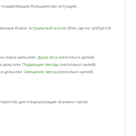
в подавляющем большинстве ситуаций.
мичные бои) и
Астральный скачок
(бои, где не требуется
ны
(одна цель) или
Душа леса
(несколько целей)
а цель) или
Падающие звезды
(несколько целей)
а цель) или
Смещение звезд
(несколько целей)
еристик для специализации «Баланс» таков: