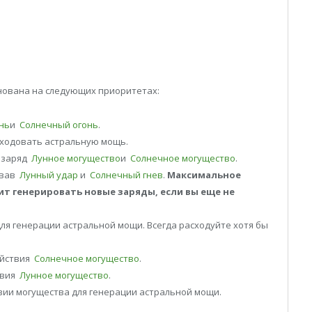
нована на следующих приоритетах:
нь
и
Солнечный огонь
.
сходовать астральную мощь.
т заряд
Лунное могущество
и
Солнечное могущество
.
овав
Лунный удар
и
Солнечный гнев
.
Максимальное
ит генерировать новые заряды, если вы еще не
ля генерации астральной мощи. Всегда расходуйте хотя бы
ействия
Солнечное могущество
.
твия
Лунное могущество
.
вии могущества для генерации астральной мощи.