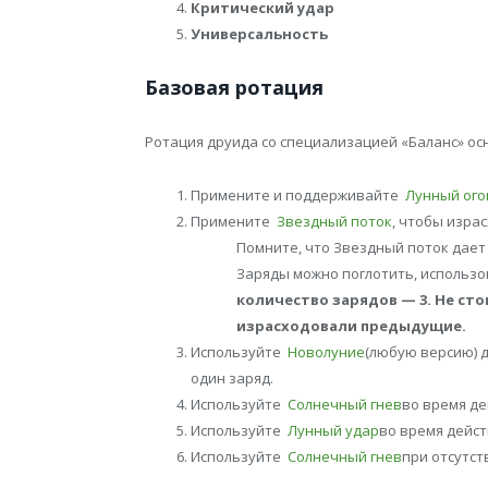
Критический удар
Универсальность
Базовая ротация
Ротация друида со специализацией «Баланс» ос
Примените и поддерживайте
Лунный ого
Примените
Звездный поток
, чтобы изра
Помните, что Звездный поток дае
Заряды можно поглотить, использ
количество зарядов — 3. Не сто
израсходовали предыдущие.
Используйте
Новолуние
(любую версию) д
один заряд.
Используйте
Солнечный гнев
во время д
Используйте
Лунный удар
во время дейс
Используйте
Солнечный гнев
при отсутст