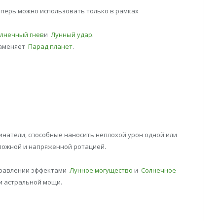
перь можно использовать только в рамках
лнечный гнев
и
Лунный удар
.
заменяет
Парад планет
.
инатели, способные наносить неплохой урон одной или
сложной и напряженной ротацией.
правлении эффектами
Лунное могущество
и
Солнечное
и астральной мощи.