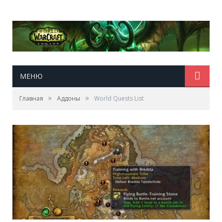
МЕНЮ
»
»
Главная
Аддоны
World Quests List