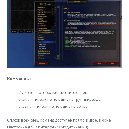
Комманды:
/razone — отображение списока зон.
/rainv — инвайт в гильдию из группы/рейда.
/razinv — инвайт в гильдию из зоны.
Список всех слеш команд доступен прямо в игре, в окне
Настройка (ESC>Интерфейс>Модификации).