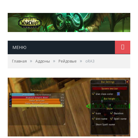
МЕНЮ
»
»
»
Главная
Аддоны
Рейдовые
oRA3