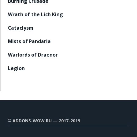
Burning Crusade
Wrath of the Lich King
Cataclysm
Mists of Pandaria
Warlords of Draenor
Legion
© ADDONS-WOW.RU — 2017-2019