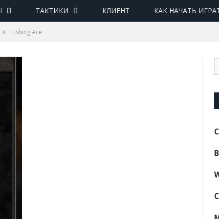
Ы
ТАКТИКИ
КЛИЕНТ
КАК НАЧАТЬ ИГРА
»
Fishing Ace
C
B
W
C
M