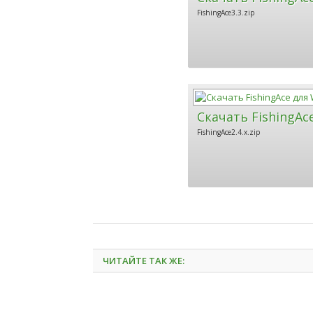
FishingAce3.3.zip
Скачать FishingAc
FishingAce2.4.x.zip
ЧИТАЙТЕ ТАК ЖЕ: