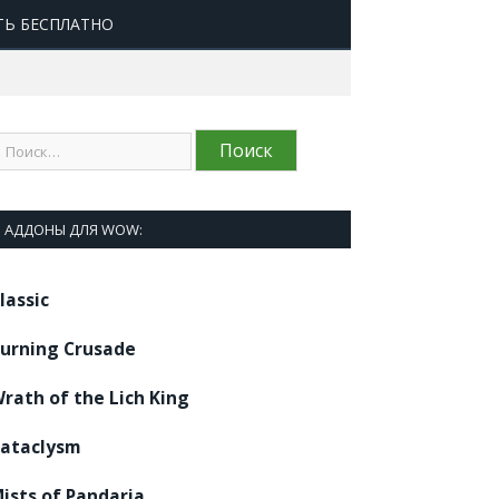
ТЬ БЕСПЛАТНО
АДДОНЫ ДЛЯ WOW:
lassic
urning Crusade
rath of the Lich King
ataclysm
ists of Pandaria