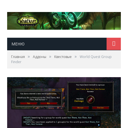
МЕНЮ
»
»
»
Главная
Аддоны
Квестовые
World Quest Group
Finder