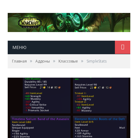
МЕНЮ
»
»
»
Главная
Аддоны
Классовые
SimpleStats