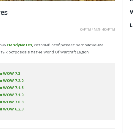
res
W
L
КАРТЫ / МИНИКАРТЫ
дону
HandyNotes
, который отображает расположение
ых островов в патче World Of Warcraft Legion
я WOW 7.3
я WOW 7.2.0
я WOW 7.1.5
я WOW 7.1.0
я WOW 7.0.3
я WOW 6.2.3