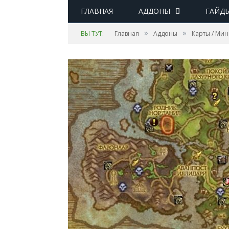
ГЛАВНАЯ
АДДОНЫ
ГАЙД
»
»
ВЫ ТУТ:
Главная
Аддоны
Карты / Ми