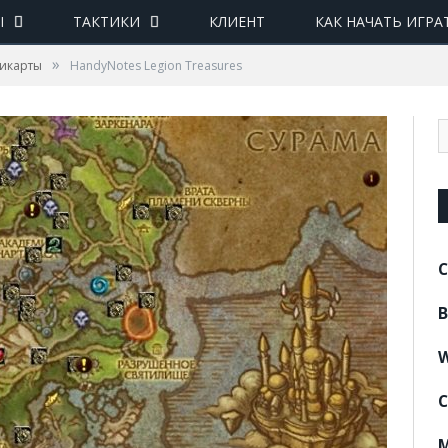
Ы
ТАКТИКИ
КЛИЕНТ
КАК НАЧАТЬ ИГРА
»
никарты
HandyNotes Legion Treasures
C
B
W
C
M