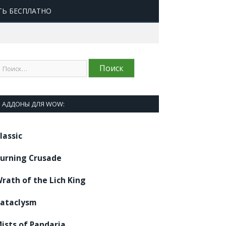
ТЬ БЕСПЛАТНО
АДДОНЫ ДЛЯ WOW:
lassic
urning Crusade
rath of the Lich King
ataclysm
ists of Pandaria