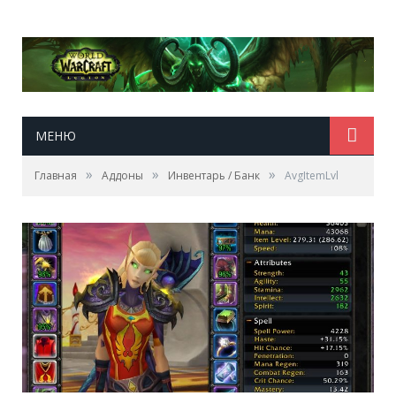
МЕНЮ
»
»
»
Главная
Аддоны
Инвентарь / Банк
AvgItemLvl