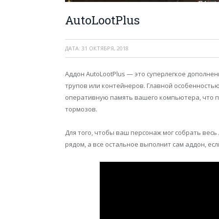
AutoLootPlus
ДАТА:
31 ОКТЯБРЯ, 2018
Аддон AutoLootPlus — это суперлегкое дополнени
трупов или контейнеров. Главной особенностью 
оперативную память вашего компьютера, что по
тормозов.
Для того, чтобы ваш персонаж мог собрать весь
рядом, а все остальное выполнит сам аддон, есл