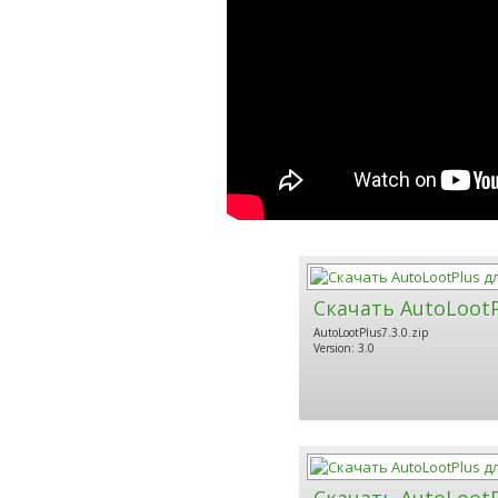
Скачать AutoLootP
AutoLootPlus7.3.0.zip
Version: 3.0
Скачать AutoLootP