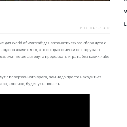
W
L
ИНВЕНТАРЬ / БАНК
е для World of Warcraft для автоматического сбора лута с
аддона является то, что он практически не нагружает
зволит после автолута продолжать играть без каких-либо
 лут с поверженного врага, вам надо просто находиться
и он, конечно, будет установлен.