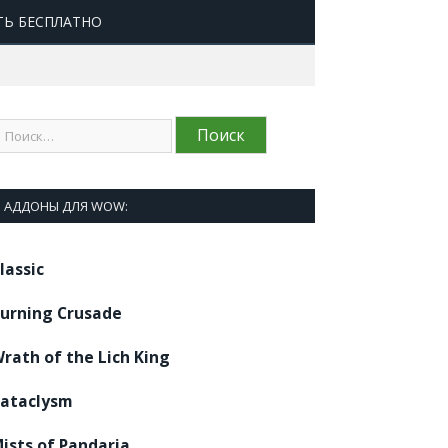
ТЬ БЕСПЛАТНО
АДДОНЫ ДЛЯ WOW:
lassic
urning Crusade
rath of the Lich King
ataclysm
ists of Pandaria