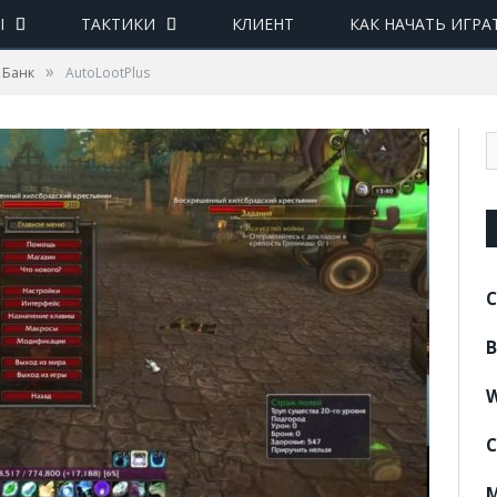
Ы
ТАКТИКИ
КЛИЕНТ
КАК НАЧАТЬ ИГРА
»
 Банк
AutoLootPlus
C
B
W
C
M