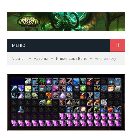
МЕНЮ
»
»
»
Главная
Аддоны
Инвентарь / Банк
ArkInventory