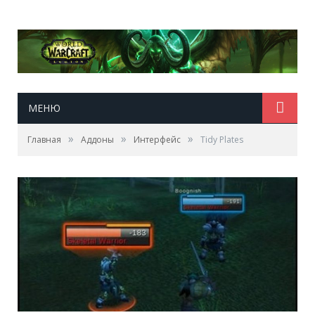
МЕНЮ
»
»
»
Главная
Аддоны
Интерфейс
Tidy Plates