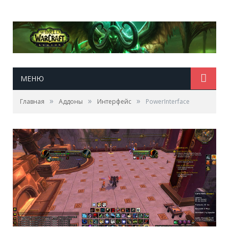
МЕНЮ
»
»
»
Главная
Аддоны
Интерфейс
PowerInterface