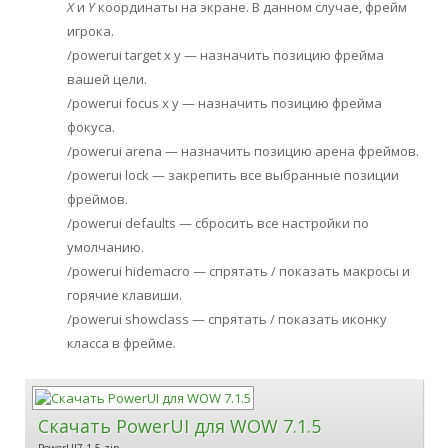
X
и
Y
координаты на экране. В данном случае, фрейм
игрока.
/powerui target x y — назначить позицию фрейма
вашей цели.
/powerui focus x y — назначить позицию фрейма
фокуса.
/powerui arena — назначить позицию арена фреймов.
/powerui lock — закрепить все выбранные позиции
фреймов.
/powerui defaults — сбросить все настройки по
умолчанию.
/powerui hidemacro — спрятать / показать макросы и
горячие клавиши.
/powerui showclass — спрятать / показать иконку
класса в фрейме.
Скачать PowerUI для WOW 7.1.5
PowerUI7.1.5.zip