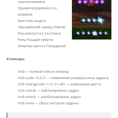
чернокнижника;
Оружия вордоворота у
Шамана;
Кристалы льда и
Чародейский заряд у Магов;
Укус мангуста у охотника;
Руны Рыцаря смерти:
Энергию света у Паладинов
Команды:
/ncb — полный список команд;
/ncb scale <0.3-2> — изменение размера окна аддона;
/ncb changecolor <1-5, 0 = all> — изменение цвета
/ncb unlock — заблокировать аддон
/ncb unlock — разблокировать аддон
/ncb reset — сброс настроек аддона