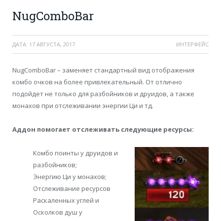
NugComboBar
ДАТА:
17 АВГУСТА, 2017
ИНТЕРФЕЙС
NugComboBar – заменяет стандартный вид отображения
комбо очков на более привлекательный. От отлично
подойдет не только для разбойников и друидов, а также
монахов при отслеживании энергии Ци и тд.
Аддон помогает отслеживать следующие ресурсы:
Комбо поинты у друидов и
разбойников;
Энергию Ци у монахов;
Отслеживание ресурсов
Раскаленных углей и
Осколков душ у