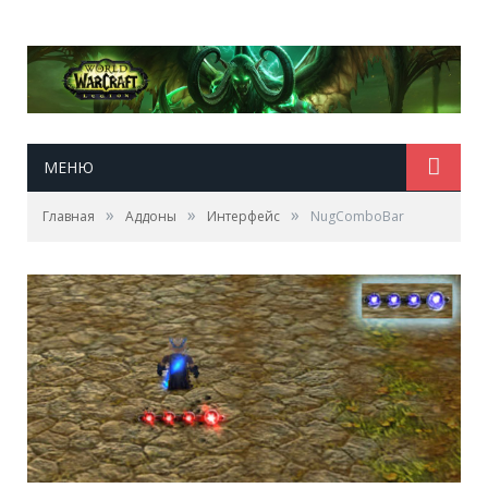
МЕНЮ
»
»
»
Главная
Аддоны
Интерфейс
NugComboBar