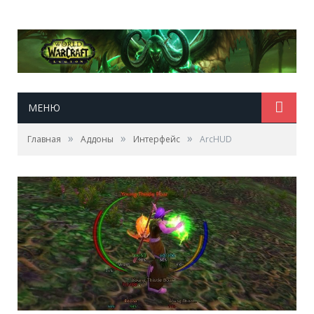
МЕНЮ
»
»
»
Главная
Аддоны
Интерфейс
ArcHUD