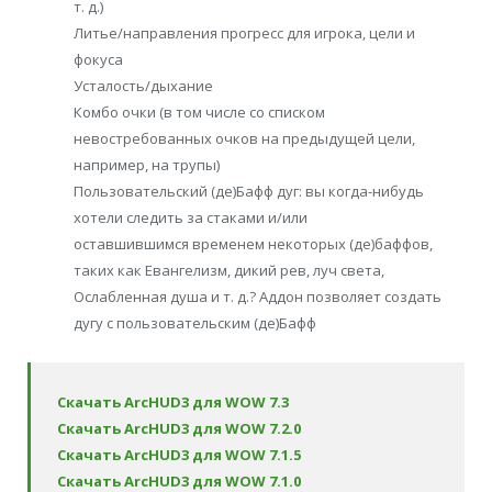
т. д.)
Литье/направления прогресс для игрока, цели и
фокуса
Усталость/дыхание
Комбо очки (в том числе со списком
невостребованных очков на предыдущей цели,
например, на трупы)
Пользовательский (де)Бафф дуг: вы когда-нибудь
хотели следить за стаками и/или
оставшившимся временем некоторых (де)баффов,
таких как Евангелизм, дикий рев, луч света,
Ослабленная душа и т. д.? Аддон позволяет создать
дугу с пользовательским (де)Бафф
Скачать ArcHUD3 для WOW 7.3
Скачать ArcHUD3 для WOW 7.2.0
Скачать ArcHUD3 для WOW 7.1.5
Скачать ArcHUD3 для WOW 7.1.0