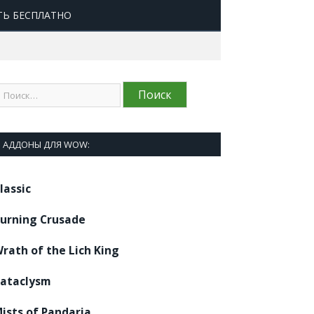
ТЬ БЕСПЛАТНО
АДДОНЫ ДЛЯ WOW:
lassic
urning Crusade
rath of the Lich King
ataclysm
ists of Pandaria