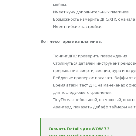
мобом.
Имеет кучу дополнительных плагинов.
Возможность измерить ДПС/ХПС с начала 
Имеет гибкие настройки.
Вот некоторые из плагинов:
Тюнинг ДПС: проверить повреждения
Столкнуться деталей: инструмент рейдов
прерывания, смерти, эмоции, аура инстру
Рейдовые проверки: показать баффы от е
Время атаки: тест ДПС на манекенах с ф
для последующего сравнения.
TinyThreat: небольшой, но мощный, опасн
Авангард: показать Дебафф таймеры на т
Скачать Details для WOW 7.3