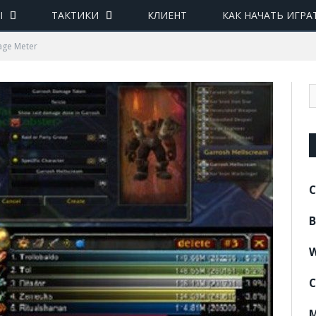
Ы
ТАКТИКИ
КЛИЕНТ
КАК НАЧАТЬ ИГРА
age Meter
C
B
W
C
M