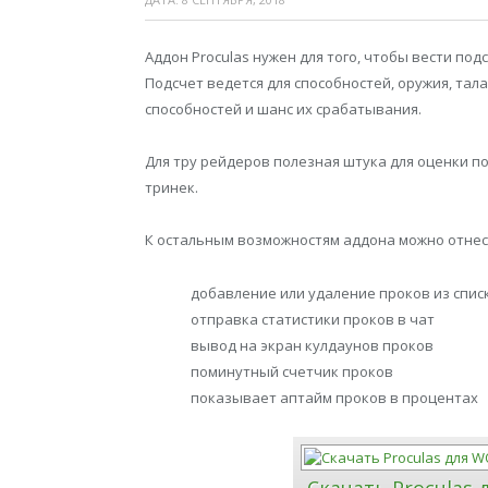
Аддон Proculas нужен для того, чтобы вести по
Подсчет ведется для способностей, оружия, тал
способностей и шанс их срабатывания.
Для тру рейдеров полезная штука для оценки п
тринек.
К остальным возможностям аддона можно отнес
добавление или удаление проков из спис
отправка статистики проков в чат
вывод на экран кулдаунов проков
поминутный счетчик проков
показывает аптайм проков в процентах
Скачать Proculas 