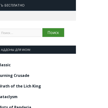
ТЬ БЕСПЛАТНО
АДДОНЫ ДЛЯ WOW:
lassic
urning Crusade
rath of the Lich King
ataclysm
ists of Pandaria