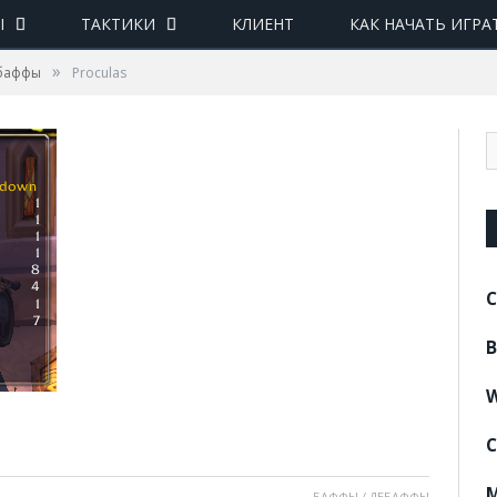
Ы
ТАКТИКИ
КЛИЕНТ
КАК НАЧАТЬ ИГРА
»
ебаффы
Proculas
C
B
W
C
M
БАФФЫ / ДЕБАФФЫ