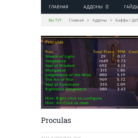
ГЛАВНАЯ
АДДОНЫ
ГАЙД
»
»
ВЫ ТУТ:
Главная
Аддоны
Баффы / Д
Proculas
ДАТА:
8 СЕНТЯБРЯ, 2018