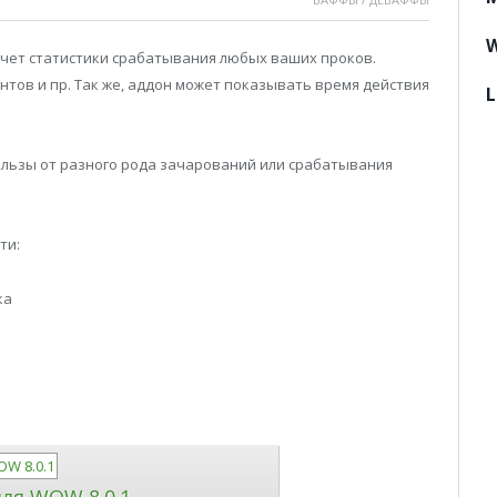
W
дсчет статистики срабатывания любых ваших проков.
антов и пр. Так же, аддон может показывать время действия
L
ользы от разного рода зачарований или срабатывания
ти:
ка
для WOW 8.0.1